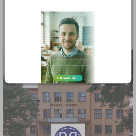
Boleslavská soukromá střední odborná škola a
Gymnázium, s.r.o.
Viničná 463/17, 29301 Mladá Boleslav III
Ředitel: Mgr. Eva Folprechtová, MBA
KRAJSKÉ