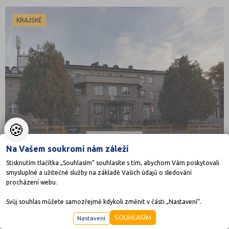
KRAJSKÉ
🍪
Na Vašem soukromí nám záleží
Stisknutím tlačítka „Souhlasím“ souhlasíte s tím, abychom Vám poskytovali
smysluplné a užitečné služby na základě Vašich údajů o sledování
procházení webu.
Dětský domov, Základní škola speciální a Praktická
Svůj souhlas můžete samozřejmě kdykoli změnit v části „Nastavení“.
škola, Jaroměř
SOUHLASÍM
Nastavení
Palackého 142, 55101 Jaroměř