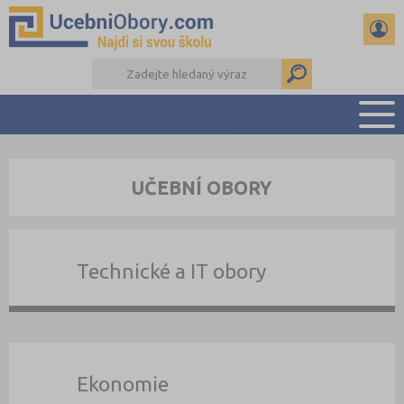
PŘEHLED ŠKOL
UČEBNÍ OBORY
PŘÍPRAVA NA PŘIJÍMAČKY
DŮLEŽITÉ TERMÍNY
REFERÁTY
Technické a IT obory
DALŠÍ DRUHY ŠKOL
Ekonomie