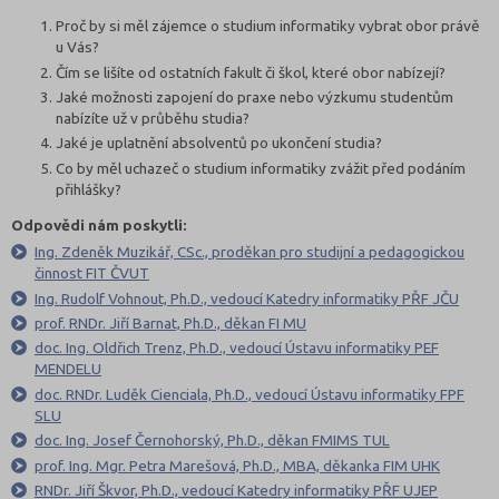
Proč by si měl zájemce o studium informatiky vybrat obor právě
u Vás?
Čím se lišíte od ostatních fakult či škol, které obor nabízejí?
Jaké možnosti zapojení do praxe nebo výzkumu studentům
nabízíte už v průběhu studia?
Jaké je uplatnění absolventů po ukončení studia?
Co by měl uchazeč o studium informatiky zvážit před podáním
přihlášky?
Odpovědi nám poskytli:
Ing. Zdeněk Muzikář, CSc., proděkan pro studijní a pedagogickou
činnost FIT ČVUT
Ing. Rudolf Vohnout, Ph.D., vedoucí Katedry informatiky PŘF JČU
prof. RNDr. Jiří Barnat, Ph.D., děkan FI MU
doc. Ing. Oldřich Trenz, Ph.D., vedoucí Ústavu informatiky PEF
MENDELU
doc. RNDr. Luděk Cienciala, Ph.D., vedoucí Ústavu informatiky FPF
SLU
doc. Ing. Josef Černohorský, Ph.D., děkan FMIMS TUL
prof. Ing. Mgr. Petra Marešová, Ph.D., MBA, děkanka FIM UHK
RNDr. Jiří Škvor, Ph.D., vedoucí Katedry informatiky PŘF UJEP