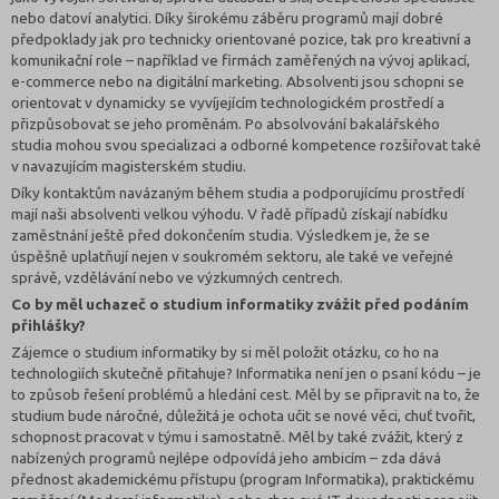
nebo datoví analytici. Díky širokému záběru programů mají dobré
předpoklady jak pro technicky orientované pozice, tak pro kreativní a
komunikační role – například ve firmách zaměřených na vývoj aplikací,
e-commerce nebo na digitální marketing. Absolventi jsou schopni se
orientovat v dynamicky se vyvíjejícím technologickém prostředí a
přizpůsobovat se jeho proměnám. Po absolvování bakalářského
studia mohou svou specializaci a odborné kompetence rozšiřovat také
v navazujícím magisterském studiu.
Díky kontaktům navázaným během studia a podporujícímu prostředí
mají naši absolventi velkou výhodu. V řadě případů získají nabídku
zaměstnání ještě před dokončením studia. Výsledkem je, že se
úspěšně uplatňují nejen v soukromém sektoru, ale také ve veřejné
správě, vzdělávání nebo ve výzkumných centrech.
Co by měl uchazeč o studium informatiky zvážit před podáním
přihlášky?
Zájemce o studium informatiky by si měl položit otázku, co ho na
technologiích skutečně přitahuje? Informatika není jen o psaní kódu – je
to způsob řešení problémů a hledání cest. Měl by se připravit na to, že
studium bude náročné, důležitá je ochota učit se nové věci, chuť tvořit,
schopnost pracovat v týmu i samostatně. Měl by také zvážit, který z
nabízených programů nejlépe odpovídá jeho ambicím – zda dává
přednost akademickému přístupu (program Informatika), praktickému