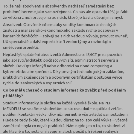
To, že naši absolventi a absolventky nacházejí zaměstnání bez
problémů bereme jako samozřejmost. Co nás ale opravdu těší, je fakt,
že většina z nich pracuje na pozicích, které je baví a dávají jim smysl.
Absolventi Otevřené informatiky se díky kombinaci technických
znalostí a manažersko-ekonomického základu rychle posouvají v
kariérních žebříčcích – stávají se z nich vedoucí vývoje, product owneři,
UX specialisté a další experti, kteří vedou týmy a rozhodují o
směřování projektů.
Nejčastější uplatnění absolventů Administrace IS/ICT je na pozicích
jako správci/architekti počítačových sítí, administrátoři serverů a
služeb, DevOps inženýři nebo odborníci na cloud computing a
kybernetickou bezpečnost. Díky pevným technologickým základům,
praktickým zkušenostem a odborným certifikátům postupují velice
rychle do seniorských a expertních rolí.
Co by měl uchazeč o studium informatiky zvážit před podáním
přihlášky?
Studium informatiky je složité na každé vysoké škole. Na PEF
MENDELU se snažíme studentům cestu usnadnit – například větším
podílem kontaktní výuky, díky níž není nutné vše zvládat samostudiem.
Hledejte tedy školy, které kladou důraz na to, aby celá výuka – včetně
zaměření – byla co nejvíc praktická. Nám nejde jen o to, co student ví,
ale hlavně o to, jestli umí svoje znalosti použít při řešení reálných