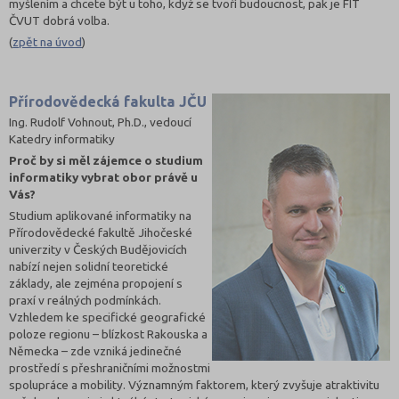
myšlením a chcete být u toho, když se tvoří budoucnost, pak je FIT
ČVUT dobrá volba.
(
zpět na úvod
)
Přírodovědecká fakulta JČU
Ing. Rudolf Vohnout, Ph.D., vedoucí
Katedry informatiky
Proč by si měl zájemce o studium
informatiky vybrat obor právě u
Vás?
Studium aplikované informatiky na
Přírodovědecké fakultě Jihočeské
univerzity v Českých Budějovicích
nabízí nejen solidní teoretické
základy, ale zejména propojení s
praxí v reálných podmínkách.
Vzhledem ke specifické geografické
poloze regionu – blízkost Rakouska a
Německa – zde vzniká jedinečné
prostředí s přeshraničními možnostmi
spolupráce a mobility. Významným faktorem, který zvyšuje atraktivitu