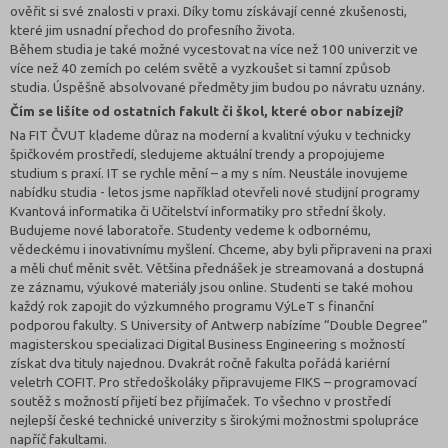
ověřit si své znalosti v praxi. Díky tomu získávají cenné zkušenosti,
které jim usnadní přechod do profesního života.
Během studia je také možné vycestovat na více než 100 univerzit ve
více než 40 zemích po celém světě a vyzkoušet si tamní způsob
studia. Úspěšně absolvované předměty jim budou po návratu uznány.
Čím se lišíte od ostatních fakult či škol, které obor nabízejí?
Na FIT ČVUT klademe důraz na moderní a kvalitní výuku v technicky
špičkovém prostředí, sledujeme aktuální trendy a propojujeme
studium s praxí. IT se rychle mění – a my s ním. Neustále inovujeme
nabídku studia - letos jsme například otevřeli nové studijní programy
Kvantová informatika či Učitelství informatiky pro střední školy.
Budujeme nové laboratoře. Studenty vedeme k odbornému,
vědeckému i inovativnímu myšlení. Chceme, aby byli připraveni na praxi
a měli chuť měnit svět. Většina přednášek je streamovaná a dostupná
ze záznamu, výukové materiály jsou online. Studenti se také mohou
každý rok zapojit do výzkumného programu VýLeT s finanční
podporou fakulty. S University of Antwerp nabízíme “Double Degree”
magisterskou specializaci Digital Business Engineering s možností
získat dva tituly najednou. Dvakrát ročně fakulta pořádá kariérní
veletrh COFIT. Pro středoškoláky připravujeme FIKS – programovací
soutěž s možností přijetí bez přijímaček. To všechno v prostředí
nejlepší české technické univerzity s širokými možnostmi spolupráce
napříč fakultami.