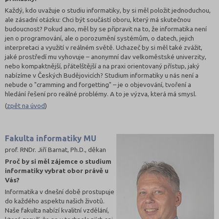
Každý, kdo uvažuje o studiu informatiky, by si měl položit jednoduchou,
ale zásadní otázku: Chci být součástí oboru, který má skutečnou
budoucnost? Pokud ano, měl by se připravit na to, že informatika není
jen o programování, ale o porozumění systémům, o datech, jejich
interpretaci a využití v reálném světě. Uchazeč by si měl také zvážit,
jaké prostředí mu vyhovuje – anonymní dav velkoměstské univerzity,
nebo kompaktnější, přátelštější a na praxi orientovaný přístup, jaký
nabízíme v Českých Budějovicích? Studium informatiky u nás není a
nebude o "cramming and forgetting" – je o objevování, tvoření a
hledání řešení pro reálné problémy. A to je výzva, která má smysl.
(
zpět na úvod
)
Fakulta informatiky MU
prof. RNDr. Jiří Barnat, Ph.D., děkan
Proč by si měl zájemce o studium
informatiky vybrat obor právě u
Vás?
Informatika v dnešní době prostupuje
do každého aspektu našich životů.
Naše fakulta nabízí kvalitní vzdělání,