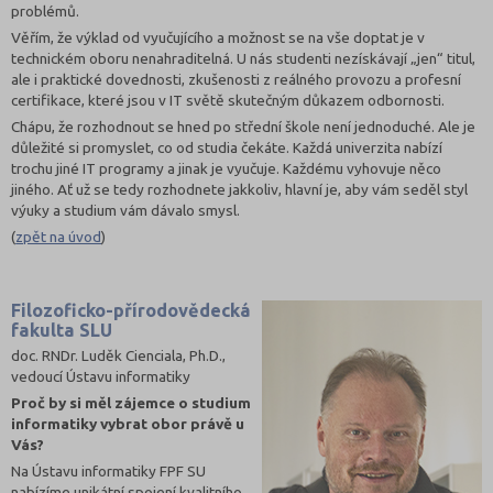
problémů.
Věřím, že výklad od vyučujícího a možnost se na vše doptat je v
technickém oboru nenahraditelná. U nás studenti nezískávají „jen“ titul,
ale i praktické dovednosti, zkušenosti z reálného provozu a profesní
certifikace, které jsou v IT světě skutečným důkazem odbornosti.
Chápu, že rozhodnout se hned po střední škole není jednoduché. Ale je
důležité si promyslet, co od studia čekáte. Každá univerzita nabízí
trochu jiné IT programy a jinak je vyučuje. Každému vyhovuje něco
jiného. Ať už se tedy rozhodnete jakkoliv, hlavní je, aby vám seděl styl
výuky a studium vám dávalo smysl.
(
zpět na úvod
)
Filozoficko-přírodovědecká
fakulta SLU
doc. RNDr. Luděk Cienciala, Ph.D.,
vedoucí Ústavu informatiky
Proč by si měl zájemce o studium
informatiky vybrat obor právě u
Vás?
Na Ústavu informatiky FPF SU
nabízíme unikátní spojení kvalitního