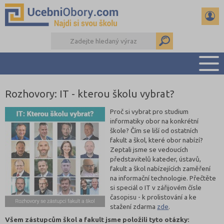
Rozhovory: IT - kterou školu vybrat?
PŘEHLED ŠKOL
PŘÍPRAVA NA PŘIJÍMAČKY
Proč si vybrat pro studium
informatiky obor na konkrétní
DŮLEŽITÉ TERMÍNY
škole? Čím se liší od ostatních
REFERÁTY
fakult a škol, které obor nabízí?
Zeptali jsme se vedoucích
DALŠÍ DRUHY ŠKOL
představitelů kateder, ústavů,
fakult a škol nabízejících zaměření
na informační technologie. Přečtěte
si speciál o IT v zářijovém čísle
časopisu - k prolistování a ke
stažení zdarma
zde
.
Všem zástupcům škol a fakult jsme položili tyto otázky: