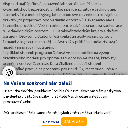
dispozici mají špičkově vybavené laboratoře zaměřené na
kybernetickou bezpečnost, umělou inteligenci, síťové technologie,
internet věcí a mobilní vývoj, kde mohou své dovednosti rozvíjet na
praktických projektech pod vedením odborníků z akademického i
firemního prostředí. Velkým přínosem je také dlouhodobá spolupráce
s Technologickým centrem, CIRI, Královéhradeckým krajem a dalšími
partnery. Díky tomu studenti řeší konkrétní úkoly ve spolupráci s
firmami z regionu i mimo něj – a často už v průběhu studia získávají
nabídky na pracovní uplatnění.
Například studenti programu Datová věda se podíleli na vývoji
prediktivního modelu pro optimalizaci dopravy ve městě, který byl
oceněn v soutěži Czechitas Data Challenge a další student
momentálně pracuje na programu pro Policii ČR, který bude určen k
🍪
automatizovanému vyhodnocování DNA profilů stanovených ze stop a
srovnávacích materiálů.
Na Vašem soukromí nám záleží
Jaké je uplatnění absolventů po ukončení studia?
Stisknutím tlačítka „Souhlasím“ souhlasíte s tím, abychom Vám poskytovali
Naši absolventi nacházejí uplatnění jako datoví analytici, vývojáři,
smysluplné a užitečné služby na základě Vašich údajů o sledování
odborníci na umělou inteligenci, bezpečnostní specialisté nebo IT
procházení webu.
manažeři. Díky spojení informatiky a managementu mají dobré
předpoklady i pro vedoucí pozice v technologických firmách. Uplatní
Svůj souhlas můžete samozřejmě kdykoli změnit v části „Nastavení“.
se ve firmách v ČR i zahraničí – často tam, kde se očekává širší přesah
mezi technologiemi a řízením. Drtivá většina absolventů nachází
SOUHLASÍM
Nastavení
uplatnění v oboru v průběhu studia nebo krátce po absolvování. Mnozí