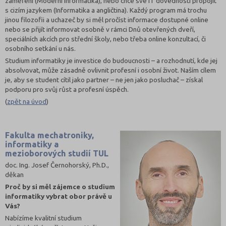
zaměření (Moderní informatika), nebo chce své IT dovednosti propojit
s cizím jazykem (Informatika a angličtina). Každý program má trochu
jinou filozofii a uchazeč by si měl pročíst informace dostupné online
nebo se přijít informovat osobně v rámci Dnů otevřených dveří,
speciálních akcích pro střední školy, nebo třeba online konzultací, či
osobního setkání u nás.
Studium informatiky je investice do budoucnosti – a rozhodnutí, kde jej
absolvovat, může zásadně ovlivnit profesní i osobní život. Naším cílem
je, aby se student cítil jako partner – ne jen jako posluchač – získal
podporu pro svůj růst a profesní úspěch.
(
zpět na úvod
)
Fakulta mechatroniky,
informatiky a
mezioborových studií TUL
doc. Ing. Josef Černohorský, Ph.D.,
děkan
Proč by si měl zájemce o studium
informatiky vybrat obor právě u
Vás?
Nabízíme kvalitní studium