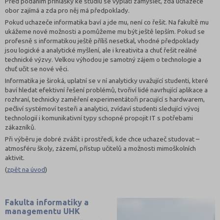
Před podáním přihlášky ke studiu se vyplatí zamyslet, zda uchazeče
obor zajímá a zda pro něj má předpoklady.
Pokud uchazeče informatika baví a jde mu, není co řešit. Na fakultě mu
ukážeme nové možnosti a pomůžeme mu být ještě lepším. Pokud se
profesně s informatikou ještě příliš nesetkal, vhodné předpoklady
jsou logické a analytické myšlení, ale i kreativita a chuť řešit reálné
technické výzvy. Velkou výhodou je samotný zájem o technologie a
chuť učit se nové věci.
Informatika je široká, uplatní se v ní analyticky uvažující studenti, které
baví hledat efektivní řešení problémů, tvořiví lidé navrhující aplikace a
rozhraní, technicky zaměření experimentátoři pracující s hardwarem,
pečliví systémoví testeři a analytici, zvídaví studenti sledující vývoj
technologií i komunikativní typy schopné propojit IT s potřebami
zákazníků.
Při výběru je dobré zvážit i prostředí, kde chce uchazeč studovat –
atmosféru školy, zázemí, přístup učitelů a možnosti mimoškolních
aktivit.
(
zpět na úvod
)
Fakulta informatiky a
managementu UHK