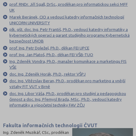
prof. RNDr. Jiří Sgall, DrSc., proděkan pro informatickou sekci MFF
UK
Marek Beránek, CIO a vedoucí katedry informačních technologií
UNICORN UNIVERSITY
plk. gšt. doc. Ing. Petr Františ, Ph.D., vedoucí katedry informatiky a
kybernetických operací a garant studijního programu Kybernetická
bezpečnost UNOB
prof. Ing. Petr Doležel, Ph.D., děkan FEI UPCE
prof. Ing. Jan Platoš, Ph.D., děkan FEI VŠB-TUO
Ing. Zdeněk Vondra, Ph.D., manažer komunikace a marketingu FIS
VŠE
doc. Ing. Zdeněk Horák, Ph.D., rektor VŠPJ
doc. Ing. Vítězslav Beran, Ph.D., proděkan pro marketing a vnější
vztahy FIT VUT v Brně
doc. Ing. Libor Váša, Ph.D., proděkan pro studijní a pedagogickou
činnost a doc. Ing. Přemysl Brada, MSc., Ph.D., vedoucí katedry
informatiky a výpočetní techniky FAV ZČU
Fakulta informačních technologií ČVUT
Ing. Zdeněk Muzikář, CSc., proděkan