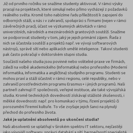
Již od prvního ročníku se snažíme studenty aktivovat. V rámci výuky
pracují na projektech, které simulují nebo přímo vycházejí z požadavků
reálného světa. Kromě toho nabízíme řadu příležitostí k zapojení do
odborných stáží, u nás i v zahraničí, spolupráci s firmami (nejen v rámci
závěrečných prací), účast ve výzkumných aktivitách v rámci
univerzitních, národních a mezinárodních grantových soutěží. Snažíme
se podporovat studenty v tom, jaký je jejich primární zájem. Řada z
nich se účastnila soutěží a projektů např. ve vývoji softwarových
nástrojů, správě sítí nebo aplikacích umělé inteligence. Takoví studenti
pak často pokračují v doktorském stupni studia.
Součástí našeho studia jsou povinné nebo volitelné praxe ve firmách,
záleží na volbě akademického (Informatika) nebo profesního (Moderní
informatika, Informatika a angličtina) studijního programu. Studenti se
mohou praxí a stáží účastnit v rámci regionu, celé republiky, nebo v
zahraničí prostřednictvím programu Erasmus+ i jiných programů. Naši
partneři zahrnují IT společnosti, veřejné instituce, ale také vývojářská
studia. Kromě technických dovedností získávají stážisté zkušenosti, i
měkké dovednosti: např. pro komunikaci v týmu, řízení projektů či
porozumění firemní kultuře. To vše zvyšuje jejich šanci na plynulý
přechod do profesního života.
Jaké je uplatnění absolventů po ukončení studia?
Naši absolventi se uplatňují v širokém spektru IT sektoru, nejčastěji
jako vývojáři softwaru, správci databází a sítí, bezpečností specialisté