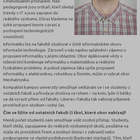
s individuálním přístupem. Naši
pedagogové jsou srdcaři, kteří sledují
trendy v IT a jsou zapojeni do
reálného výzkumu. Důraz klademe na
úzké propojení teorie s praxí a
pochopení technologických
souvislostí.
Informatiku lze na fakultě studovat v čistě informatickém oboru
Informační technologie. Zároveň u nás najdou uplatnění i zájemci o
propojení informatiky s jinými oblastmi. Obor Aplikované vědy v
inženýrství kombinuje informatiku s matematikou a reálnými
fyzikálními problémy. A pokud zájemce láká spíše propojení
informatiky s elektronikou, robotikou a řízením, může si vybrat obor
Mechatronika.
Kompaktní kampus univerzity umožňuje setkávání se i se studenty z
ostatních fakult a příroda je doslova za rohem – na kolo, lyže či běžky
se dá vyrazit přímo od fakulty. Liberec i fakulta tak nabízejí příjemné
prostředí pro studium i volný čas.
Čím se lišíte od ostatních fakult či škol, které obor nabízejí?
Menší počet studentů nám umožňuje volit osobní přístup. Studenty,
kteří chtějí, zapojujeme do reálných výzkumných úkolů, posíláme na
stáže do prestižních firem a institucí doma i v zahraničí nebo
podporujeme ve vlastní podnikavosti (budování startupů). Těm, kteří