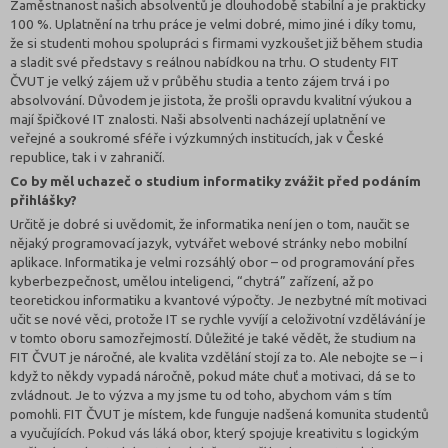
Zaměstnanost našich absolventů je dlouhodobě stabilní a je prakticky
100 %. Uplatnění na trhu práce je velmi dobré, mimo jiné i díky tomu,
že si studenti mohou spolupráci s firmami vyzkoušet již během studia
a sladit své představy s reálnou nabídkou na trhu. O studenty FIT
ČVUT je velký zájem už v průběhu studia a tento zájem trvá i po
absolvování. Důvodem je jistota, že prošli opravdu kvalitní výukou a
mají špičkové IT znalosti. Naši absolventi nacházejí uplatnění ve
veřejné a soukromé sféře i výzkumných institucích, jak v České
republice, tak i v zahraničí.
Co by měl uchazeč o studium informatiky zvážit před podáním
přihlášky?
Určitě je dobré si uvědomit, že informatika není jen o tom, naučit se
nějaký programovací jazyk, vytvářet webové stránky nebo mobilní
aplikace. Informatika je velmi rozsáhlý obor – od programování přes
kyberbezpečnost, umělou inteligenci, “chytrá” zařízení, až po
teoretickou informatiku a kvantové výpočty. Je nezbytné mít motivaci
učit se nové věci, protože IT se rychle vyvíjí a celoživotní vzdělávání je
v tomto oboru samozřejmostí. Důležité je také vědět, že studium na
FIT ČVUT je náročné, ale kvalita vzdělání stojí za to. Ale nebojte se – i
když to někdy vypadá náročně, pokud máte chuť a motivaci, dá se to
zvládnout. Je to výzva a my jsme tu od toho, abychom vám s tím
pomohli. FIT ČVUT je místem, kde funguje nadšená komunita studentů
a vyučujících. Pokud vás láká obor, který spojuje kreativitu s logickým