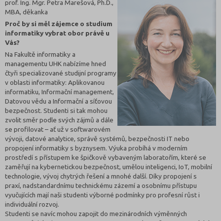
prof. Ing. Mgr. Petra Marešová, Ph.D.,
MBA, děkanka
Proč by si měl zájemce o studium
informatiky vybrat obor právě u
Vás?
Na Fakultě informatiky a
managementu UHK nabízíme hned
čtyři specializované studijní programy
v oblasti informatiky: Aplikovanou
informatiku, Informační management,
Datovou vědu a Informační a síťovou
bezpečnost. Studenti si tak mohou
zvolit směr podle svých zájmů a dále
se profilovat – ať už v softwarovém
vývoji, datové analytice, správě systémů, bezpečnosti IT nebo
propojení informatiky s byznysem. Výuka probíhá v moderním
prostředí s přístupem ke špičkově vybaveným laboratořím, které se
zaměřují na kybernetickou bezpečnost, umělou inteligenci, IoT, mobilní
technologie, vývoj chytrých řešení a mnohé další. Díky propojení s
praxí, nadstandardnímu technickému zázemí a osobnímu přístupu
vyučujících mají naši studenti výborné podmínky pro profesní růst i
individuální rozvoj.
Studenti se navíc mohou zapojit do mezinárodních výměnných