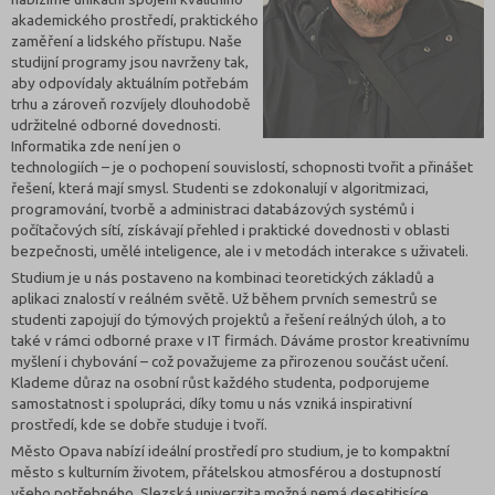
akademického prostředí, praktického
zaměření a lidského přístupu. Naše
studijní programy jsou navrženy tak,
aby odpovídaly aktuálním potřebám
trhu a zároveň rozvíjely dlouhodobě
udržitelné odborné dovednosti.
Informatika zde není jen o
technologiích – je o pochopení souvislostí, schopnosti tvořit a přinášet
řešení, která mají smysl. Studenti se zdokonalují v algoritmizaci,
programování, tvorbě a administraci databázových systémů i
počítačových sítí, získávají přehled i praktické dovednosti v oblasti
bezpečnosti, umělé inteligence, ale i v metodách interakce s uživateli.
Studium je u nás postaveno na kombinaci teoretických základů a
aplikaci znalostí v reálném světě. Už během prvních semestrů se
studenti zapojují do týmových projektů a řešení reálných úloh, a to
také v rámci odborné praxe v IT firmách. Dáváme prostor kreativnímu
myšlení i chybování – což považujeme za přirozenou součást učení.
Klademe důraz na osobní růst každého studenta, podporujeme
samostatnost i spolupráci, díky tomu u nás vzniká inspirativní
prostředí, kde se dobře studuje i tvoří.
Město Opava nabízí ideální prostředí pro studium, je to kompaktní
město s kulturním životem, přátelskou atmosférou a dostupností
všeho potřebného. Slezská univerzita možná nemá desetitisíce