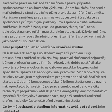
závěrečné práce na základě zadání firem z praxe, případně
spolupracovat na aplikovaném výzkumu. Během bakalářského studia
mají studenti v rámci studijního plánu prakticky zaměřené předměty,
které jsou zaměřeny především na vývoj, testování či aplikace ve
spolupráci s průmyslovými partnery. Pro zájemce o hlubší odborné
směřování je možné zapojit se i do grantových projektů, nebo
pokračovat na navazujícím magisterském studiu. Jak již bylo zmíněno,
naše programy jsou výhradně profesně zaměřené s praxí ve firmách
jako nedílnou součást studia.
Jaké je uplatnění absolventů po ukončení studia?
Naši absolventi nemají s uplatněním nejmenší problém. Díky
praktickému zaměření studia získávají pracovní zkušenosti nejpozději
během profesní praxe ve firmách. Absolventi dobře uplatňují jako
vývojáři softwaru, odborníci na datovou analytiku, bezpečnostní
specialisté, správci sítí nebo výzkumní pracovníci. Mnozí pokračují ve
studiu v navazujícím magisterském programu nebo si zakládají vlastní
startupy. Odborné kompetence získané během studia jsou od návrhu
mikropočítačových systémů po práci s umělou inteligencí – a díky
technickým projektům v oblasti jaderné energetiky, environmentálních
systémů či průmyslové automatizace, mají naši studenti konkrétní
profesní nabídky často ještě před ukončením studia.
Co by měl uchazeč o studium informatiky zvážit před podáním
přihlášky?