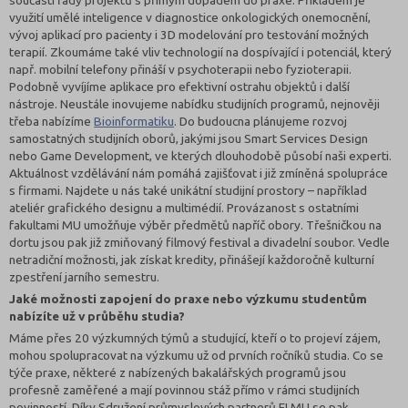
využití umělé inteligence v diagnostice onkologických onemocnění,
vývoj aplikací pro pacienty i 3D modelování pro testování možných
terapií. Zkoumáme také vliv technologií na dospívající i potenciál, který
např. mobilní telefony přináší v psychoterapii nebo fyzioterapii.
Podobně vyvíjíme aplikace pro efektivní ostrahu objektů i další
nástroje. Neustále inovujeme nabídku studijních programů, nejnověji
třeba nabízíme
Bioinformatiku
. Do budoucna plánujeme rozvoj
samostatných studijních oborů, jakými jsou Smart Services Design
nebo Game Development, ve kterých dlouhodobě působí naši experti.
Aktuálnost vzdělávání nám pomáhá zajišťovat i již zmíněná spolupráce
s firmami. Najdete u nás také unikátní studijní prostory – například
ateliér grafického designu a multimédií. Provázanost s ostatními
fakultami MU umožňuje výběr předmětů napříč obory. Třešničkou na
dortu jsou pak již zmiňovaný filmový festival a divadelní soubor. Vedle
netradiční možnosti, jak získat kredity, přinášejí každoročně kulturní
zpestření jarního semestru.
Jaké možnosti zapojení do praxe nebo výzkumu studentům
nabízíte už v průběhu studia?
Máme přes 20 výzkumných týmů a studující, kteří o to projeví zájem,
mohou spolupracovat na výzkumu už od prvních ročníků studia. Co se
týče praxe, některé z nabízených bakalářských programů jsou
profesně zaměřené a mají povinnou stáž přímo v rámci studijních
povinností. Díky Sdružení průmyslových partnerů FI MU se pak