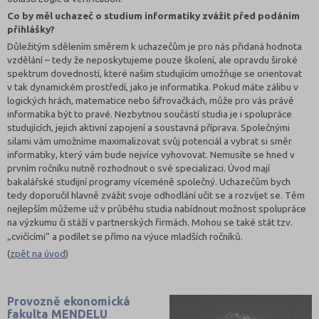
Co by měl uchazeč o studium informatiky zvážit před podáním
přihlášky?
Důležitým sdělením směrem k uchazečům je pro nás přidaná hodnota
vzdělání – tedy že neposkytujeme pouze školení, ale opravdu široké
spektrum dovedností, které našim studujícím umožňuje se orientovat
v tak dynamickém prostředí, jako je informatika. Pokud máte zálibu v
logických hrách, matematice nebo šifrovačkách, může pro vás právě
informatika být to pravé. Nezbytnou součástí studia je i spolupráce
studujících, jejich aktivní zapojení a soustavná příprava. Společnými
silami vám umožníme maximalizovat svůj potenciál a vybrat si směr
informatiky, který vám bude nejvíce vyhovovat. Nemusíte se hned v
prvním ročníku nutně rozhodnout o své specializaci. Úvod mají
bakalářské studijní programy víceméně společný. Uchazečům bych
tedy doporučil hlavně zvážit svoje odhodlání učit se a rozvíjet se. Těm
nejlepším můžeme už v průběhu studia nabídnout možnost spolupráce
na výzkumu či stáží v partnerských firmách. Mohou se také stát tzv.
„cvičícími“ a podílet se přímo na výuce mladších ročníků.
(
zpět na úvod
)
Provozně ekonomická
fakulta MENDELU