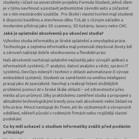
studenty i účast na univerzitním projektu Formula Student, jehož cílem
je v týmu navrhnout a postavit jednomístné závodní auto a zúčastnit
se s ním mezinárodní soutěže. Pro školní i vlastní tvoření mají studenti
k dispozici bastlírnu a otevřenou dílnu TULab s různým nářadím a
moderními přístroji jako 3D scannery, 3D tiskárny, lasery nebo CNC.
Jaké je uplatnění absolventů po ukončení studia?
Výhodou studia informatiky je široké uplatnění a smysluplná práce.
Technologie a zejména informatika mají potenciál zlepšovat životy lidí
a zároveň nabízejí dobře ohodnocenou a flexibilní práci.
Naši absolventi nacházejí uplatnění nejčastěji jako vývojáři aplikací a
informačních systémů, IT analytici, datoví analytici a vědci, správci IT
systémů, DevOps inženýři i technici v oblasti automatizace či vývoje
embedded systémů. Studenti se zaměřením na umělou inteligenci
pracují jako AI specialisté. Navrhují a realizují řešení složitějších
problémů pomocí AI v široké škále oblastí – od zdravotnictví přes
média až po průmysl. Díky praktickému zaměření studia a propojení s
aktuálními technologickými trendy jsou naši absolventi velmi žádaní na
trhu práce. Mnozí nastupují do firem, jiní do výzkumných a vývojových
oddělení, někteří působí v rodinných firmách nebo rozjíždějí vlastní
podnikání.
Co by měl uchazeč o studium informatiky zvážit před podáním
přihlášky?