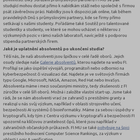
studující mohou dostat přímo k nabídkám stáží nebo společně s firmou
psát závěrečnou práci. Nabídky jsou k dispozici jak online, tak během
pravidelných Dnů s průmyslovými partnery, kde se firmy přímo
setkávají s našimi studenty. Pořádáme také Soutěž pro talentované
studentky a studenty, ve které se mohou ucházet o některou z
výzkumných pozic v rámci našich laboratoří, navíc ještě s podporou
stipendia partnerských firem.
Jaké je uplatnění absolventů po ukončení studia?
Těší nás, že naši absolventi jsou špičkou v celé řadě oborů. Jejich
osudy sleduje naše
Galerie absolventů
, kterou najdete na webu FI.
Profilují se jako úspěšní vývojáři, programátoři nebo odbornici na
kyberbezpečnost či vizualizaci dat. Najdete je ve světových firmách
typu Google, Microsoft, NASA, Amazon, Red Hat nebo InvaSys.
Absolventa máme i mezi současnými ministry, tedy zkušenosti z FI
zúročíte v celé šíři oborů. Možná i založíte vlastní start-up. Jsme také
rádi, že se nám absolventi vrací ze zahraničí s prestižními granty a
realizují u nás svůj výzkum, například v oblasti strojového učení,
bezpečnosti AI systémů či bioinformatiky. Máme za sebou i úspěchy v
kryptografii, kdy tým z Centra výzkumu v kryptografii a bezpečnosti FI
upozornil na klíčovou zranitelnost čipů, které jsou například v
zahraničních občanských průkazech. FI MU se také
pohybuje na špici
prestižního hodnocení Computer Science Rankings, za výzkum v
oblasti Logic & verification.