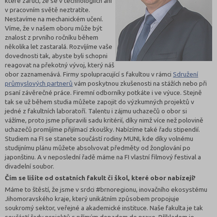
které zaručí, že se v technologiích ani
v pracovním světě neztratíte.
Nestavíme na mechanickém učení.
Víme, že v našem oboru může být
znalost z prvního ročníku během
několika let zastaralá. Rozvíjíme vaše
dovednosti tak, abyste byli schopni
reagovat na překotný vývoj, který náš
obor zaznamenává. Firmy spolupracující s fakultou v rámci
Sdružení
průmyslových partnerů
vám poskytnou zkušenosti na stážích nebo při
psaní závěrečné práce. Firemní odborníky potkáte i ve výuce. Stejně
tak se už během studia můžete zapojit do výzkumných projektů v
jedné z fakultních laboratoří. Talentu i zájmu uchazečů o obor si
vážíme, proto jsme připravili sadu kritérií, díky nimž více než polovině
uchazečů promíjíme přijímací zkoušky. Nabízíme také řadu stipendií.
Studiem na FI se stanete součástí rodiny MUNI, kde díky volnému
studijnímu plánu můžete absolvovat předměty od žonglování po
japonštinu. A v neposlední řadě máme na FI vlastní filmový festival a
divadelní soubor.
Čím se lišíte od ostatních fakult či škol, které obor nabízejí?
Máme to štěstí, že jsme v srdci #brnoregionu, inovačního ekosystému
Jihomoravského kraje, který unikátním způsobem propojuje
soukromý sektor, veřejné a akademické instituce. Naše fakulta je tak
součástí řady projektů s přímým dopadem do praxe. Příkladem je