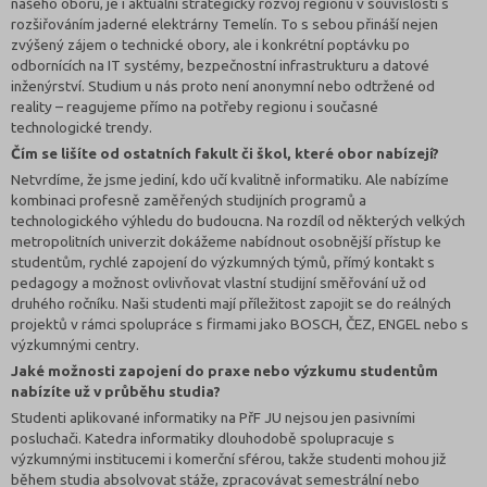
našeho oboru, je i aktuální strategický rozvoj regionu v souvislosti s
rozšiřováním jaderné elektrárny Temelín. To s sebou přináší nejen
zvýšený zájem o technické obory, ale i konkrétní poptávku po
odbornících na IT systémy, bezpečnostní infrastrukturu a datové
inženýrství. Studium u nás proto není anonymní nebo odtržené od
reality – reagujeme přímo na potřeby regionu i současné
technologické trendy.
Čím se lišíte od ostatních fakult či škol, které obor nabízejí?
Netvrdíme, že jsme jediní, kdo učí kvalitně informatiku. Ale nabízíme
kombinaci profesně zaměřených studijních programů a
technologického výhledu do budoucna. Na rozdíl od některých velkých
metropolitních univerzit dokážeme nabídnout osobnější přístup ke
studentům, rychlé zapojení do výzkumných týmů, přímý kontakt s
pedagogy a možnost ovlivňovat vlastní studijní směřování už od
druhého ročníku. Naši studenti mají příležitost zapojit se do reálných
projektů v rámci spolupráce s firmami jako BOSCH, ČEZ, ENGEL nebo s
výzkumnými centry.
Jaké možnosti zapojení do praxe nebo výzkumu studentům
nabízíte už v průběhu studia?
Studenti aplikované informatiky na PřF JU nejsou jen pasivními
posluchači. Katedra informatiky dlouhodobě spolupracuje s
výzkumnými institucemi i komerční sférou, takže studenti mohou již
během studia absolvovat stáže, zpracovávat semestrální nebo