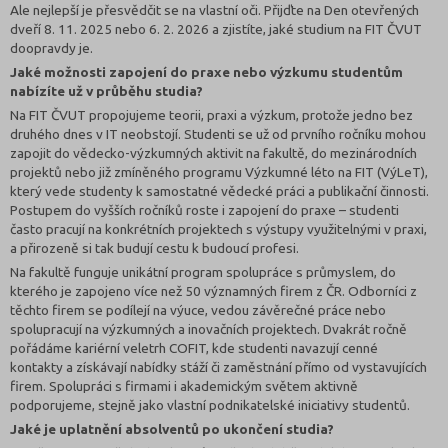
Ale nejlepší je přesvědčit se na vlastní oči. Přijďte na Den otevřených
dveří 8. 11. 2025 nebo 6. 2. 2026 a zjistíte, jaké studium na FIT ČVUT
doopravdy je.
Jaké možnosti zapojení do praxe nebo výzkumu studentům
nabízíte už v průběhu studia?
Na FIT ČVUT propojujeme teorii, praxi a výzkum, protože jedno bez
druhého dnes v IT neobstojí. Studenti se už od prvního ročníku mohou
zapojit do vědecko-výzkumných aktivit na fakultě, do mezinárodních
projektů nebo již zmíněného programu Výzkumné léto na FIT (VýLeT),
který vede studenty k samostatné vědecké práci a publikační činnosti.
Postupem do vyšších ročníků roste i zapojení do praxe – studenti
často pracují na konkrétních projektech s výstupy využitelnými v praxi,
a přirozeně si tak budují cestu k budoucí profesi.
Na fakultě funguje unikátní program spolupráce s průmyslem, do
kterého je zapojeno více než 50 významných firem z ČR. Odborníci z
těchto firem se podílejí na výuce, vedou závěrečné práce nebo
spolupracují na výzkumných a inovačních projektech. Dvakrát ročně
pořádáme kariérní veletrh COFIT, kde studenti navazují cenné
kontakty a získávají nabídky stáží či zaměstnání přímo od vystavujících
firem. Spolupráci s firmami i akademickým světem aktivně
podporujeme, stejně jako vlastní podnikatelské iniciativy studentů.
Jaké je uplatnění absolventů po ukončení studia?