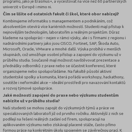
programů, jako je Erasmus+, a vycestovat na více než 60 partnerských
univerzit v Evropě i mimo ni.
Čím se lišíte od ostatních fakult či škol, které obor nabízejí?
Kombinujeme informatiku s managementem a podnikáním, což
absolventům otevírá více kariérních možností. Studenti mají přístup k
nejnovějším technologiím, laboratořím a reálným projektům. Důraz
klademe na spolupráci – nejen v rámci výuky, ale i s firmami z regionu i
nadnárodními partnery jako jsou CISCO, Fortinet, SAP, Škoda Auto,
Microsoft, Oracle, VMware a mnohé další. Výuka probíhá v menších
skupinách, což umožňuje osobní přístup a zapojení do výzkumu už v
průběhu studia. Současně mají možnost navštěvovat prezentace a
přednášky odborníků z praxe nebo se účastnit konferencí, které
organizujeme nebo spolupořádáme. Na fakultě působí aktivní
studentské spolky a komunita, která pořádá workshopy, hackathony,
soutěže i neformální akce – ideální prostředí pro navazování kontaktů
a rozvoj týmové spolupráce.
Jaké možnosti zapojení do praxe nebo výzkumu studentům
nabízíte už v průběhu studia?
Naši studenti se mohou zapojit do výzkumných týmů a práce ve
specializovaných laboratoří již od prvního ročníku. Aktivnější z nich se
podílejí na řešení reálných zadání od firem, spolupracují na
aplikovaném výzkumu nebo získávají placené stáže, často přímo
formou práce na konkrétním úkolu spojeném se závěrečnou prací. K