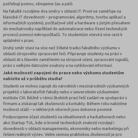
potřebují pomoc, věnujeme čas a péči.
Na fakultě rozvíjíme dva směry v oblasti IT. První se zaměřuje na
klasické IT dovednosti – programování, algoritmy, tvorbu aplikací a
informačních systémů, počítačové sítě a hardware s jistým přesahem
do mechatroniky například do automatizace nebo řízení technických
procesů pomocí mikropočítačů. To studentům otevírá více cest k
uplatnění v praxi.
Druhý směr staví na více než 30leté tradici fakultního výzkumu v
oblasti strojového zpracování řeči. Připravuje studenty na práci v
oblasti AI s hlavním zaměřením na strojové učení, zpracování signálů,
práci s velkými datovými soubory a na vytěžování informací.
Jaké možnosti zapojení do praxe nebo výzkumu studentům
nabízíte už v průběhu studia?
Studenti se mohou zapojit do národních i mezinárodních výzkumných
projektů v laboratořích fakulty nebo v univerzitním výzkumném
institutu CXI. Běžně v rámci školních prací řeší zadání ve spolupráci s
firmami a získávají tak zkušenosti a kontakty. Během roku nabízíme
možnost stáží – v některých oborech jsou dokonce povinné.
Podporujeme účast studentů na ideathonech a hackathonech nebo
akci Startup TUL, kde si kromě technických znalostí rozvíjejí i
dovednosti v oblasti managementu, ekonomiky nebo marketingu při
řešení reálných výzev. Velmi cennou praktickou zkušeností je pro