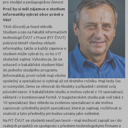
pro studijní a pedagogickou činnost
Proč by si měl zájemce o studium
informatiky vybrat obor právě u
Vás?
Těch důvodů je hned několik.
Studium u nás na Fakultě informačních
technologií ČVUT v Praze (FIT ČVUT)
pokrývá téměř všechny oblasti
informatiky, takže si každý zájemce o
studium může vybrat to, co ho z IT
skutečně zajímá. Výhodou je, že se
uchazeči o bakalářské studium hlásí
do jednoho studijního programu
(Informatika), první ročník mají všichni
společný a specializaci si vybírají až od druhého ročníku. Mají tedy čas
si rozmyslet, čemu se věnovat do hloubky a případně i změnit svůj
původní názor. V bakalářském studiu si mohou vybrat z 10 specializací,
některé i v kombinované formě. V magisterském studiu pak volí také z
10 specializací. Bez ohledu na zvolenou specializaci si ale mohou
zapisovat i předměty jiných specializací, které je zajímají, rozšiřovat si
znalosti a tyto předměty jim budou uznány jako volitelné.
Na FIT ČVUT se studenti neučí jen teorii – mají možnost zapojit se i do
reálných projektů ve spolupráci s předními technologickými firmami a