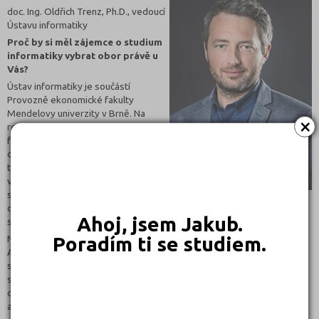
doc. Ing. Oldřich Trenz, Ph.D., vedoucí
Ústavu informatiky
Proč by si měl zájemce o studium
informatiky vybrat obor právě u
Vás?
Ústav informatiky je součástí
Provozně ekonomické fakulty
Mendelovy univerzity v Brně. Na
×
rozdíl od velkých, ryze informatických
fakult, přijímáme do svých oborů
omezený počet studentů. Výuka je
tím osobnější a máme víc prostoru
věnovat se jednotlivcům. Díky tomu
se naši studenti velmi často zapojují
do výzkumných projektů nebo spolupracují přímo s firmami už během
Ahoj, jsem Jakub.
studia.
Nabízíme dva studijní programy – Otevřenou informatiku a
Poradím ti se studiem.
Administraci IS/ICT. U Otevřené informatiky je výhodou unikátní
struktura studia. V prvním ročníku si všichni studenti projdou
společným základem, který pomůže srovnat úroveň znalostí v různých
oblastech. Poté si každý student vybírá dvě zaměření, v rámci kterých
absolvuje čtyři na sebe navazující kurzy.