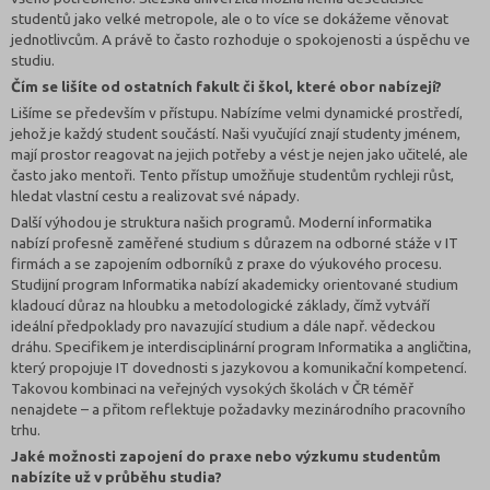
studentů jako velké metropole, ale o to více se dokážeme věnovat
jednotlivcům. A právě to často rozhoduje o spokojenosti a úspěchu ve
studiu.
Čím se lišíte od ostatních fakult či škol, které obor nabízejí?
Lišíme se především v přístupu. Nabízíme velmi dynamické prostředí,
jehož je každý student součástí. Naši vyučující znají studenty jménem,
mají prostor reagovat na jejich potřeby a vést je nejen jako učitelé, ale
často jako mentoři. Tento přístup umožňuje studentům rychleji růst,
hledat vlastní cestu a realizovat své nápady.
Další výhodou je struktura našich programů. Moderní informatika
nabízí profesně zaměřené studium s důrazem na odborné stáže v IT
firmách a se zapojením odborníků z praxe do výukového procesu.
Studijní program Informatika nabízí akademicky orientované studium
kladoucí důraz na hloubku a metodologické základy, čímž vytváří
ideální předpoklady pro navazující studium a dále např. vědeckou
dráhu. Specifikem je interdisciplinární program Informatika a angličtina,
který propojuje IT dovednosti s jazykovou a komunikační kompetencí.
Takovou kombinaci na veřejných vysokých školách v ČR téměř
nenajdete – a přitom reflektuje požadavky mezinárodního pracovního
trhu.
Jaké možnosti zapojení do praxe nebo výzkumu studentům
nabízíte už v průběhu studia?