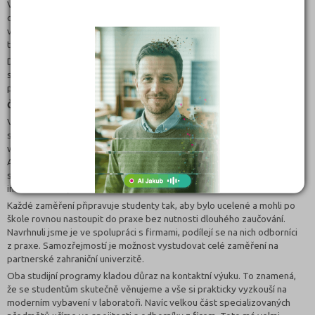
Ve studijním programu Administrace IS/ICT si studenti osvojí vše
důležité z oblastí počítačových sítí, serverových operačních systémů,
virtualizace, databázových a webových systémů i bezpečnostních
technologií.
Díky propojení s ekonomicko-manažersky zaměřenou fakultou naši
studenti získávají navíc přehled o fungování firem a základy řízení
projektů, práva i marketingu.
Čím se lišíte od ostatních fakult či škol, které obor nabízejí?
V Otevřené informatice jsme výjimeční studijními zaměřeními. Studenti
se mohou specializovat na vývoj mobilních aplikací, internet věcí,
webové technologie nebo řízení podniku. Studijní program
Administrace IS/ICT je od ostatních informatických programů odlišný
svým jasným zaměřením na správu podnikové IT infrastruktury,
informačních systémů a kybernetickou bezpečnost.
Každé zaměření připravuje studenty tak, aby bylo ucelené a mohli po
škole rovnou nastoupit do praxe bez nutnosti dlouhého zaučování.
Navrhnuli jsme je ve spolupráci s firmami, podílejí se na nich odborníci
z praxe. Samozřejmostí je možnost vystudovat celé zaměření na
partnerské zahraniční univerzitě.
Oba studijní programy kladou důraz na kontaktní výuku. To znamená,
že se studentům skutečně věnujeme a vše si prakticky vyzkouší na
moderním vybavení v laboratoři. Navíc velkou část specializovaných