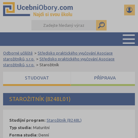
Odborné učiliště
>
Středisko praktického vyučování Asociace
PŘEHLED ŠKOL
starožitníků, s.r.o.
>
Středisko praktického vyučování Asociace
starožitníků, s.r.o.
>
Starožitník
PŘÍPRAVA NA PŘIJÍMAČKY
DŮLEŽITÉ TERMÍNY
STUDOVAT
PŘÍPRAVA
REFERÁTY
DALŠÍ DRUHY ŠKOL
STAROŽITNÍK (8248L01)
Studijní program:
Starožitník (8248L)
Typ studia:
Maturitní
Forma studia:
Denní