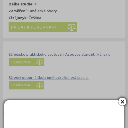
Délka studia:
4
Zaměření:
Umělecké obory
Cizí jazyk:
Čeština
Kde se dá studovat
Nahoru
Středisko praktického vyučování Asociace starožitníků, s.r.o.
POROVNAT
Střední odborná škola uměleckořemeslná s.r.o.
POROVNAT
×
ucebniobory.com doporučují pro přípravu
Nahoru
Ebook: