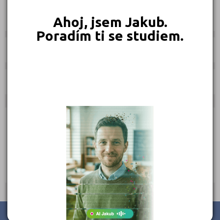
Jak se dostat na střední školu
Časopis Kampomaturitě
Ahoj, jsem Jakub.
Poradím ti se studiem.
Kurzy:
Učebnice:
Kontakty Fakulty
Nahoru
Středisko praktického vyučování Asociace starožitníků, s.r.o.,
Středisko praktického vyučování Asociace starožitníků, s.r.o.
Telefon: 222 311 625
Web:
http://spv.as.sweb.cz/
E-mail:
spv.as@seznam.cz