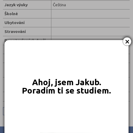
Jazyk výuky
Čeština
Školné
Ubytování
Stravování
×
Dny otevřených dveří
Přijímací zkousky
Přihlášky ke studiu
Přihláška v eln.
podobě
Ahoj, jsem Jakub.
Přijímací řízení
(obsah)
Poradím ti se studiem.
Vybrat