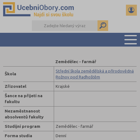
PŘEHLED ŠKOL
Zemědělec - farmář
PŘÍPRAVA NA PŘIJÍMAČKY
Střední škola zemědělská a přírodovědná
Škola
DŮLEŽITÉ TERMÍNY
Rožnov pod Radhoštěm
REFERÁTY
Zřizovatel
Krajské
DALŠÍ DRUHY ŠKOL
Šance na přijetí na
fakultu
Nezaměstnanost
absolventů fakulty
Studijní program
Zemědělec - farmář
Forma studia
Denní