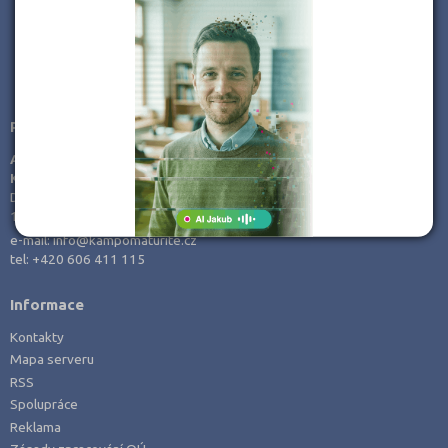
JSME TAM, KDE JSTE VY
Poradenství v přípravě ke studiu
AMOS -
KamPoMaturite.cz, s.r.o.
Dukelských hrdinů 21
170 00 Praha 7
e-mail:
info@kampomaturite.cz
tel:
+420 606 411 115
Informace
Kontakty
Mapa serveru
RSS
Spolupráce
Reklama