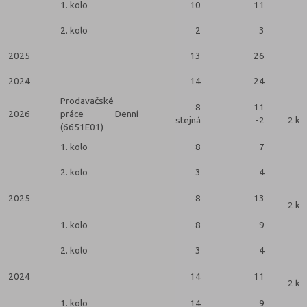
1. kolo
10
11
2. kolo
2
3
2025
13
26
2024
14
24
Prodavačské
8
11
2026
práce
Denní
stejná
-2
2 ko
(6651E01)
1. kolo
8
7
2. kolo
3
4
2025
8
13
2 ko
1. kolo
8
9
2. kolo
3
4
2024
14
11
2 ko
1. kolo
14
9