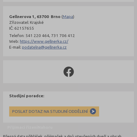
Gellnerova 1, 63700 Brno
(
Mapa
)
Zřizovatel: Krajské
IČ: 62157655
Telefon: 541 220 464, 731 706 412
Web:
https://www.gellnerka.cz/
E-mail:
podatelna@gellnerka.cz
Studijní poradce:
POSLAT DOTAZ NA STUDIJNÍ ODDĚLENÍ
Přijímací řízení
Nahoru
Přesná data přihlášek, přijímaček a dnů otevřených dveří a obsah