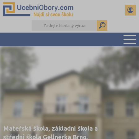
PŘEHLED ŠKOL
PŘÍPRAVA NA PŘIJÍMAČKY
DŮLEŽITÉ TERMÍNY
REFERÁTY
DALŠÍ DRUHY ŠKOL
Mateřská škola, základní škola a
střední škola Gellnerka Brno,