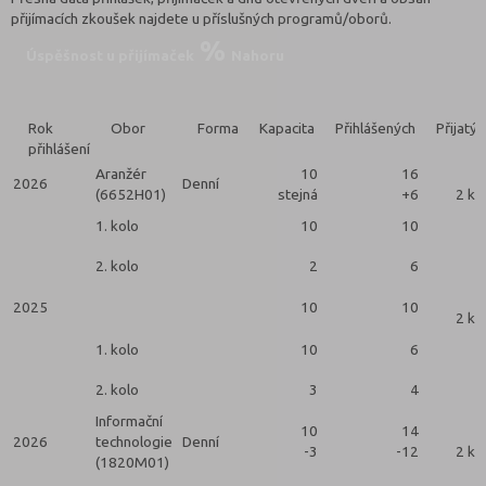
přijímacích zkoušek najdete u příslušných programů/oborů.
Úspěšnost u přijímaček
Nahoru
Rok
Obor
Forma
Kapacita
Přihlášených
Přijatýc
přihlášení
Aranžér
10
16
2026
Denní
(6652H01)
stejná
+6
2 ko
1. kolo
10
10
2. kolo
2
6
2025
10
10
2 ko
1. kolo
10
6
2. kolo
3
4
Informační
10
14
2026
technologie
Denní
-3
-12
2 ko
(1820M01)