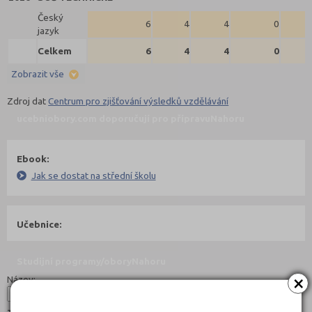
Český
6
4
4
0
jazyk
Celkem
6
4
4
0
Zobrazit vše
Zdroj dat
Centrum pro zjišťování výsledků vzdělávání
ucebniobory.com doporučují pro přípravu
Nahoru
Ebook:
Jak se dostat na střední školu
Učebnice:
Studijní programy/obory
Nahoru
×
Název: