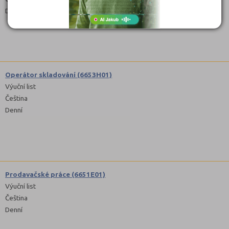
Denní
Operátor skladování (6653H01)
Výuční list
Čeština
Denní
Prodavačské práce (6651E01)
Výuční list
Čeština
Denní