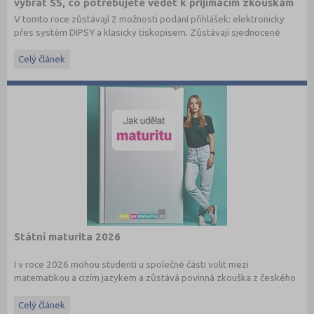
vybrat SŠ, co potřebujete vědět k přijímacím zkouškám
V tomto roce zůstávají 2 možnosti podání přihlášek: elektronicky
přes systém DIPSY a klasicky tiskopisem. Zůstávají sjednocené
termíny do oborů s talentovou zkouškou a oborů bez talentové
zkoušky. Stále je možné podat až 3 přihlášky pro maturitní obory
Celý článek
bez talentové zkoušky a 2 přihlášky pro obory s talentovou
zkouškou v 1. a 2. kole. V systému DIPSY jsou k dispozici informace
o počtech uchazečů a přihlášek v minulém roce, tyto informace
naleznete nově také na
www.StredniSkoly.com
u jednotlivých škol
spolu s šancemi u maturitní zkoušky. Přihlášku podávají i zájemci o
studium v nematuritním oboru.
Státní maturita 2026
I v roce 2026 mohou studenti u společné části volit mezi
matematikou a cizím jazykem a zůstává povinná zkouška z českého
jazyka a literatury. Stáhněte si zdarma
e-book
s podrobnými
informacemi.
Celý článek