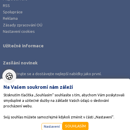
RSS
Spolupráce
Reklama
Zásady zpracování OÚ
Nastavení cookies
Užitečné informace
Zasílání novinek
🍪
Zaregistrujte se a dostávejte nejlepší nabídky jako první.
Na Vašem soukromí nám záleží
Stisknutím tlačítka „Souhlasím“ souhlasíte s tím, abychom Vám poskytovali
smysluplné a užitečné služby na základě Vašich údajů o sledování
Stáhněte si aplikaci Adresář škol
procházení webu.
Svůj souhlas můžete samozřejmě kdykoli změnit v části „Nastavení“.
©1998-2026
AMOS KamPoMaturite.cz
, s.r.o., stránky vytvořilo
Anawe
SOUHLASÍM
Nastavení