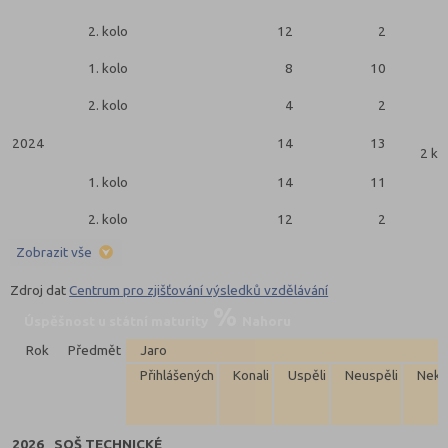
2. kolo
12
2
1. kolo
8
10
2. kolo
4
2
2024
14
13
2 ko
1. kolo
14
11
2. kolo
12
2
Zobrazit vše
Zdroj dat
Centrum pro zjišťování výsledků vzdělávání
Úspěšnost u státní maturity
Nahoru
Rok
Předmět
Jaro
Přihlášených
Konali
Uspěli
Neuspěli
Neko
2026
SOŠ TECHNICKÉ