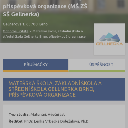
příspěvková organizace (MŠ ZŠ
SŠ Gellnerka)
Gellnerova 1, 63700 Brno
Odborné učiliště
>
Mateřská škola, základní škola a
střední škola Gellnerka Brno, příspěvková organizace
PŘIJÍMAČKY
ÚSPĚŠNOST
MATEŘSKÁ ŠKOLA, ZÁKLADNÍ ŠKOLA A
STŘEDNÍ ŠKOLA GELLNERKA BRNO,
PŘÍSPĚVKOVÁ ORGANIZACE
Typ studia:
Maturitní, Výuční list
Ředitel:
PhDr. Lenka Vrbecká Doležalová, Ph.D.