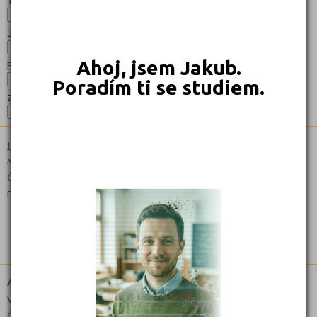
Typ:
Jazyk:
Ahoj, jsem Jakub.
Forma:
Poradím ti se studiem.
Zaměření:
Informační technologie (1820M01)
Maturitní
Čeština
Denní
Aranžér (6655H02)
Výuční list
Čeština