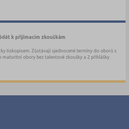
 vědět k přijímacím zkouškám
icky tiskopisem. Zůstávají sjednocené termíny do oborů s
 maturitní obory bez talentové zkoušky a 2 přihlášky
 o počtech uchazečů a přihlášek v minulém roce, tyto
i u maturitní zkoušky. Přihlášku podávají i zájemci o