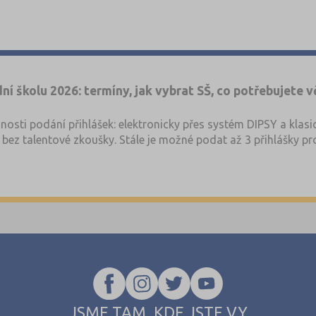
dní školu 2026: termíny, jak vybrat SŠ, co potřebujete
osti podání přihlášek: elektronicky přes systém DIPSY a klas
ez talentové zkoušky. Stále je možné podat až 3 přihlášky pro
ou v 1. a 2. kole. V systému DIPSY jsou k dispozici informace
ké na
www.StredniSkoly.com
u jednotlivých škol spolu s šancem
u.
JSME TAM, KDE JSTE VY