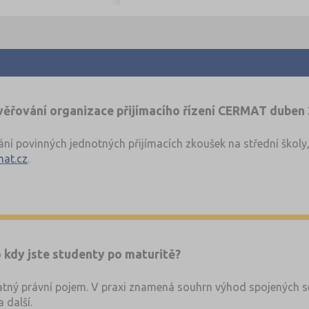
ověřování organizace přijímacího řízení CERMAT duben
vání povinných jednotných přijímacích zkoušek na střední škol
at.cz
.
testy
z minulých let
.
 kdy jste studenty po maturitě?
tný právní pojem. V praxi znamená souhrn výhod spojených se
 další.