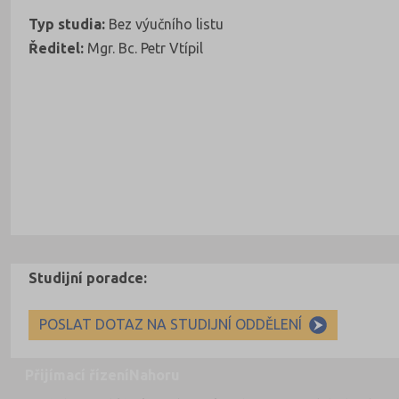
Typ studia:
Bez výučního listu
Ředitel:
Mgr. Bc. Petr Vtípil
Studijní poradce:
POSLAT DOTAZ NA STUDIJNÍ ODDĚLENÍ
Přijímací řízení
Nahoru