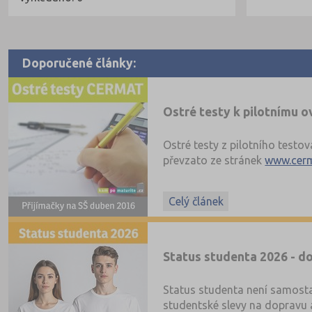
Doporučené články:
Ostré testy k pilotnímu 
Ostré testy z pilotního testo
převzato ze stránek
www.cerm
Stáhněte si ostré i ilustrační 
Celý článek
Status studenta 2026 - do
Status studenta není samosta
studentské slevy na dopravu a