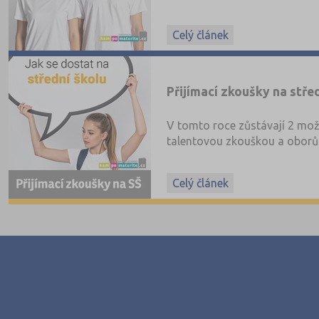
Celý článek
Přijímací zkoušky na stře
V tomto roce zůstávají 2 možn
talentovou zkouškou a oborů b
pro obory s talentovou zkoušk
informace naleznete nově ta
Celý článek
studium v nematuritním obor