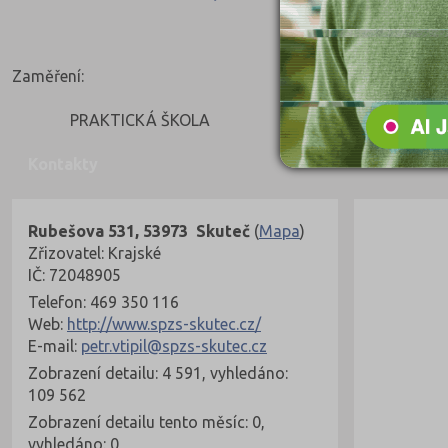
Zaměření:
PRAKTICKÁ ŠKOLA
Kontakty
Rubešova 531, 53973 Skuteč
(
Mapa
)
Zřizovatel: Krajské
IČ: 72048905
Telefon: 469 350 116
Web:
http://www.spzs-skutec.cz/
E-mail:
petr.vtipil@spzs-skutec.cz
Zobrazení detailu: 4 591, vyhledáno:
109 562
Zobrazení detailu tento měsíc: 0,
vyhledáno: 0