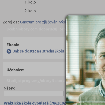
1. kolo
2. kolo
Zdroj dat
Centrum pro zjišťování výsledků vzdělávání
ucebniobory.com doporučují pro přípravu
Nahoru
Ebook:
Jak se dostat na střední školu
Učebnice:
Studijní programy/obory
Nahoru
Název:
Praktická škola dvouletá (7862C02)