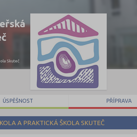
teřská
eč
kola Skuteč
ÚSPĚŠNOST
PŘÍPRAVA
ŠKOLA A PRAKTICKÁ ŠKOLA SKUTEČ