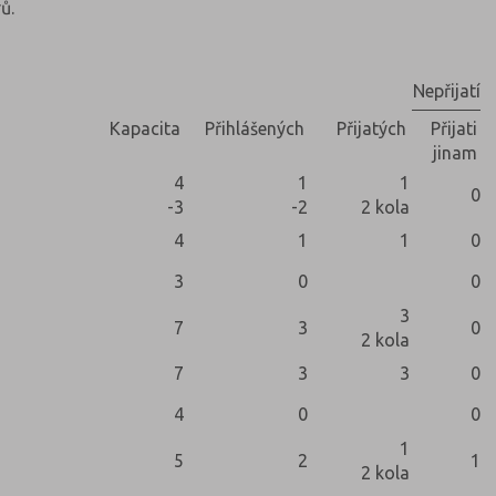
ů.
Nepřijatí
Kapacita
Přihlášených
Přijatých
Přijati
jinam
4
1
1
0
-3
-2
2 kola
4
1
1
0
3
0
0
3
7
3
0
2 kola
7
3
3
0
4
0
0
1
5
2
1
2 kola