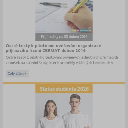
Ostré testy k pilotnímu ověřování organizace
přijímacího řízení CERMAT duben 2016
Ostré testy z pilotního testování povinných jednotných přijímacích
zkoušek na střední školy, které proběhly v řádných termínech v
dubnu 2016, převzato ze stránek
www.cermat.cz
.
Celý článek
Stáhněte si ostré i ilustrační testy
z minulých let
.