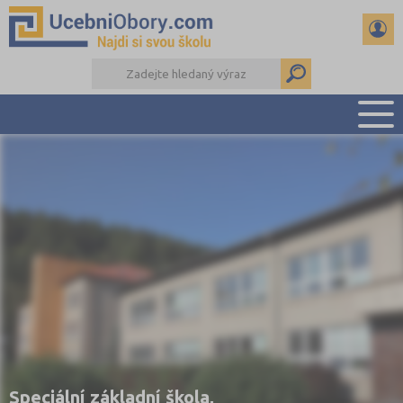
PŘEHLED ŠKOL
PŘÍPRAVA NA PŘIJÍMAČKY
DŮLEŽITÉ TERMÍNY
REFERÁTY
DALŠÍ DRUHY ŠKOL
Speciální základní škola,