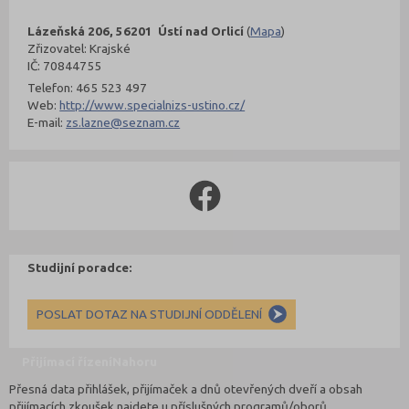
Lázeňská 206, 56201 Ústí nad Orlicí
(
Mapa
)
Zřizovatel: Krajské
IČ: 70844755
Telefon: 465 523 497
Web:
http://www.specialnizs-ustino.cz/
E-mail:
zs.lazne@seznam.cz
Studijní poradce:
POSLAT DOTAZ NA STUDIJNÍ ODDĚLENÍ
Přijímací řízení
Nahoru
Přesná data přihlášek, přijímaček a dnů otevřených dveří a obsah
přijímacích zkoušek najdete u příslušných programů/oborů.