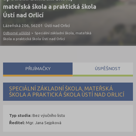
mateřská škola a praktická škola
Ústí nad Orlicí
Lázeňská 206, 56201 Ústí nad Orlicí
Odborné učiliště
>
Speciální základní škola, mateřská
škola a praktická škola Ústí nad Orlicí
PŘIJÍMAČKY
ÚSPĚŠNOST
SPECIÁLNÍ ZÁKLADNÍ ŠKOLA, MATEŘSKÁ
ŠKOLA A PRAKTICKÁ ŠKOLA ÚSTÍ NAD ORLICÍ
Typ studia:
Bez výučního listu
Ředitel:
Mgr. Jana Sejpková