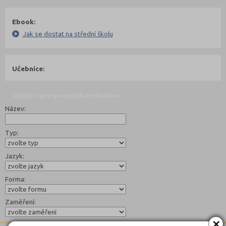
Ebook:
Jak se dostat na střední školu
Učebnice:
Studijní programy/obory
Nahoru
Název:
Typ:
Jazyk:
Forma:
Zaměření:
×