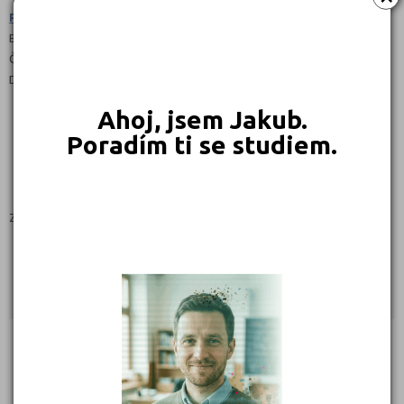
Praktická škola dvouletá (7862C02)
Bez výučního listu
Čeština
Denní
Ahoj, jsem Jakub.
Poradím ti se studiem.
Zaměření:
PRAKTICKÁ ŠKOLA
Kontakty
Lázeňská 206, 56201 Ústí nad Orlicí
(
Mapa
)
Zřizovatel: Krajské
IČ: 70844755
Telefon: 465 523 497