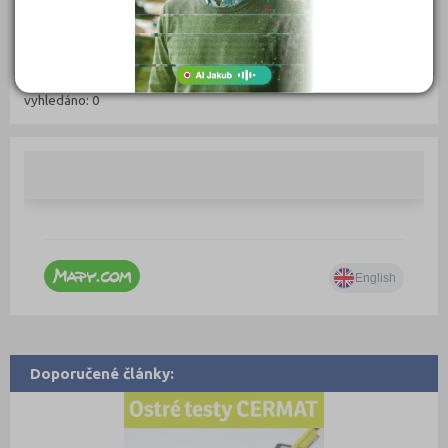
Web:
http://www.specialnizs-ustino.cz/
E-mail:
zs.lazne@seznam.cz
Zobrazení detailu: 3 599, vyhledáno: 117 415
Zobrazení detailu tento měsíc: 0,
vyhledáno: 0
Doporučené články: