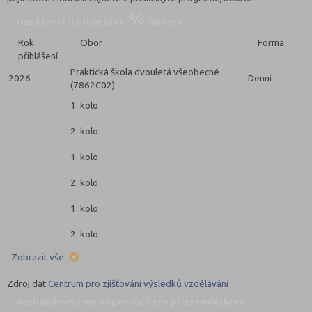
Úspěšnost u přijímaček
Nahoru
Rok
Obor
Forma
přihlášení
Praktická škola dvouletá všeobecné
2026
Denní
(7862C02)
1. kolo
2. kolo
1. kolo
2. kolo
1. kolo
2. kolo
Zobrazit vše
Zdroj dat
Centrum pro zjišťování výsledků vzdělávání
ucebniobory.com doporučují pro přípravu
Nahoru