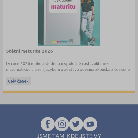
spolu s šancemi u maturitní zkoušky. Přihlášku podávají i zájemci o
studium v nematuritním oboru.
Státní maturita 2026
I v roce 2026 mohou studenti u společné části volit mezi
matematikou a cizím jazykem a zůstává povinná zkouška z českého
jazyka a literatury. Stáhněte si zdarma
e-book
s podrobnými
informacemi.
Celý článek
JSME TAM, KDE JSTE VY