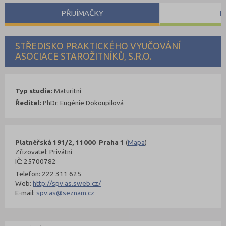
PŘIJÍMAČKY
P
STŘEDISKO PRAKTICKÉHO VYUČOVÁNÍ
ASOCIACE STAROŽITNÍKŮ, S.R.O.
Typ studia:
Maturitní
Ředitel:
PhDr. Eugénie Dokoupilová
Platnéřská 191/2, 11000 Praha 1
(
Mapa
)
Zřizovatel: Privátní
IČ: 25700782
Telefon: 222 311 625
Web:
http://spv.as.sweb.cz/
E-mail:
spv.as@seznam.cz