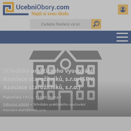
PŘEHLED ŠKOL
PŘÍPRAVA NA PŘIJÍMAČKY
Středisko praktického vyučování
DŮLEŽITÉ TERMÍNY
Asociace starožitníků, s.r.o. (SPV
REFERÁTY
Asociace starožitníků, s.r.o.)
DALŠÍ DRUHY ŠKOL
Platnéřská 191/2, 11000 Praha 1
Odborné učiliště
>
Středisko praktického vyučování
Asociace starožitníků, s.r.o.