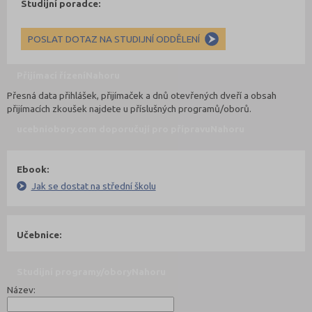
Studijní poradce:
POSLAT DOTAZ NA STUDIJNÍ ODDĚLENÍ
Přijímací řízení
Nahoru
Přesná data přihlášek, přijímaček a dnů otevřených dveří a obsah
přijímacích zkoušek najdete u příslušných programů/oborů.
ucebniobory.com doporučují pro přípravu
Nahoru
Ebook:
Jak se dostat na střední školu
Učebnice:
Studijní programy/obory
Nahoru
Název: