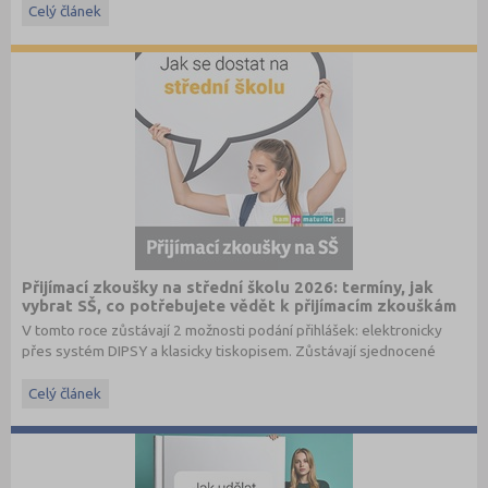
Celý článek
Přijímací zkoušky na střední školu 2026: termíny, jak
vybrat SŠ, co potřebujete vědět k přijímacím zkouškám
V tomto roce zůstávají 2 možnosti podání přihlášek: elektronicky
přes systém DIPSY a klasicky tiskopisem. Zůstávají sjednocené
termíny do oborů s talentovou zkouškou a oborů bez talentové
zkoušky. Stále je možné podat až 3 přihlášky pro maturitní obory
Celý článek
bez talentové zkoušky a 2 přihlášky pro obory s talentovou
zkouškou v 1. a 2. kole. V systému DIPSY jsou k dispozici informace
o počtech uchazečů a přihlášek v minulém roce, tyto informace
naleznete nově také na
www.StredniSkoly.com
u jednotlivých škol