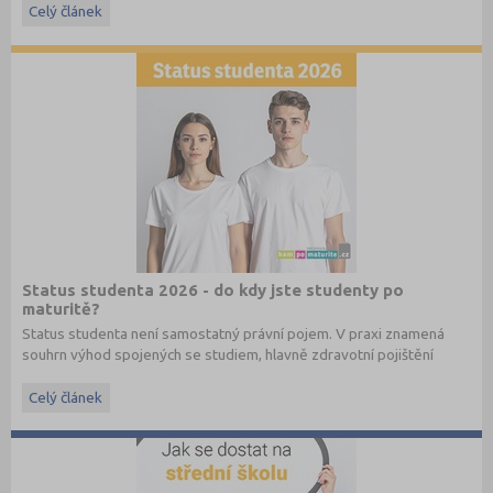
Celý článek
pojmům a umí je vysvětlit v souvislostech. Nejde jen o naučení
definic nazpaměť, ale hlavně o to, aby dokázal popsat, jak funguje
trh, podnik, bankovnictví nebo daňová soustava.
Právě šíře okruhů bývá důvodem, proč studenti často nevědí, kde
s opakováním začít, a hledají materiály, které jsou strukturované a
jdou rovnou k věci.
Status studenta 2026 - do kdy jste studenty po
maturitě?
Status studenta není samostatný právní pojem. V praxi znamená
souhrn výhod spojených se studiem, hlavně zdravotní pojištění
hrazené státem, studentské slevy na dopravu a další.
Celý článek