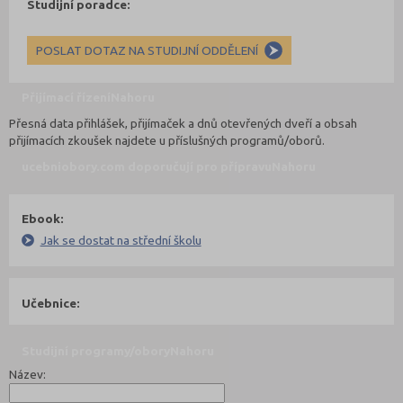
Studijní poradce:
POSLAT DOTAZ NA STUDIJNÍ ODDĚLENÍ
Přijímací řízení
Nahoru
Přesná data přihlášek, přijímaček a dnů otevřených dveří a obsah
přijímacích zkoušek najdete u příslušných programů/oborů.
ucebniobory.com doporučují pro přípravu
Nahoru
Ebook:
Jak se dostat na střední školu
Učebnice:
Studijní programy/obory
Nahoru
Název: