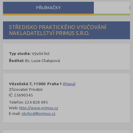
PŘIJÍMAČKY
P
STŘEDISKO PRAKTICKÉHO VYUČOVÁNÍ
NAKLADATELSTVÍ PRIMUS S.R.O.
Typ studia:
Výuční list
Ředitel:
Bc. Lucie Chalupová
Vězeňská 7, 11000 Praha 1
(
Mapa
)
Zřizovatel: Privátní
IČ: 25690345
Telefon: 224 828 495
Web:
http://www.primus.cz
E-mail:
obchod@primus.cz