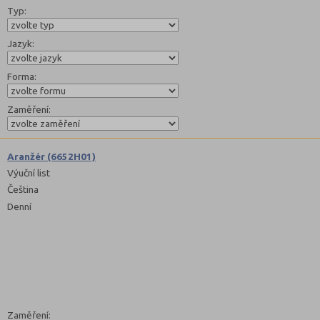
Typ:
Jazyk:
Forma:
Zaměření:
Aranžér (6652H01)
Výuční list
Čeština
Denní
Zaměření: