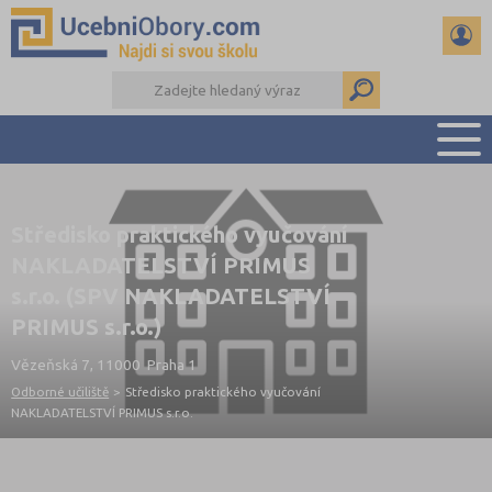
PŘEHLED ŠKOL
Středisko praktického vyučování
PŘÍPRAVA NA PŘIJÍMAČKY
NAKLADATELSTVÍ PRIMUS
DŮLEŽITÉ TERMÍNY
s.r.o. (SPV NAKLADATELSTVÍ
REFERÁTY
PRIMUS s.r.o.)
DALŠÍ DRUHY ŠKOL
Vězeňská 7, 11000 Praha 1
Odborné učiliště
>
Středisko praktického vyučování
NAKLADATELSTVÍ PRIMUS s.r.o.