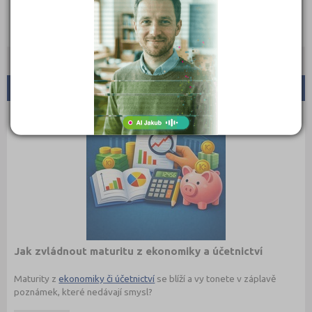
Doporučené články:
Jak zvládnout maturitu z ekonomiky a účetnictví
Maturity z
ekonomiky či účetnictví
se blíží a vy tonete v záplavě
poznámek, které nedávají smysl?
Maturita ověřuje, jestli student rozumí základním ekonomickým