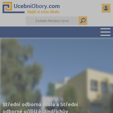
PŘEHLED ŠKOL
PŘÍPRAVA NA PŘIJÍMAČKY
DŮLEŽITÉ TERMÍNY
REFERÁTY
DALŠÍ DRUHY ŠKOL
Střední odborná škola a Střední
odborné učiliště, Jindřichův