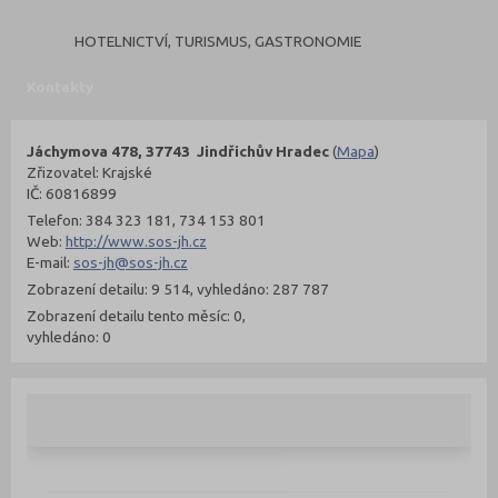
HOTELNICTVÍ, TURISMUS, GASTRONOMIE
Kontakty
Jáchymova 478, 37743 Jindřichův Hradec
(
Mapa
)
Zřizovatel: Krajské
IČ: 60816899
Telefon: 384 323 181, 734 153 801
Web:
http://www.sos-jh.cz
E-mail:
sos-jh@sos-jh.cz
Zobrazení detailu: 9 514, vyhledáno: 287 787
Zobrazení detailu tento měsíc: 0,
vyhledáno: 0