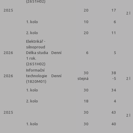
(2651H02)
2025
20
17
2 k
1. kolo
10
6
2. kolo
20
11
Elektrikář -
silnoproud
2026
Délka studia
Denní
6
5
1 rok.
(2651H02)
Informační
30
38
2026
technologie
Denní
stejná
-5
2 k
(1820M01)
1. kolo
30
34
2. kolo
18
4
2025
30
43
2 k
1. kolo
30
40