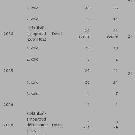
1. kolo
30
56
2. kolo
9
14
Elektrikář -
20
41
2026
silnoproud
Denní
stejná
stejně
2 k
(2651H02)
1. kolo
20
39
2. kolo
6
2
2025
20
41
2 k
1. kolo
20
34
2. kolo
14
7
2024
11
1
Elektrikář -
silnoproud
5
8
2026
délka studia
Denní
-15
-9
1 rok