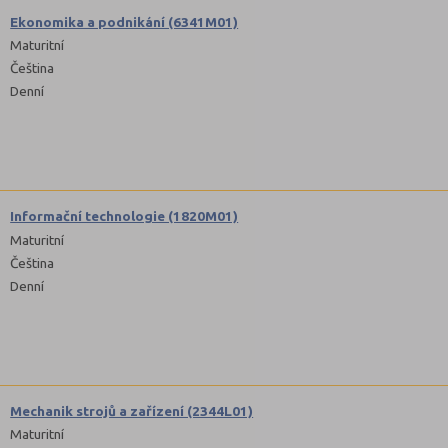
Ekonomika a podnikání (6341M01)
Maturitní
Čeština
Denní
Informační technologie (1820M01)
Maturitní
Čeština
Denní
Mechanik strojů a zařízení (2344L01)
Maturitní