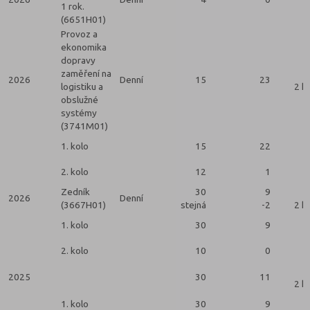
1 rok.
(6651H01)
Provoz a
ekonomika
dopravy
zaměření na
2026
Denní
15
23
logistiku a
2 k
obslužné
systémy
(3741M01)
1. kolo
15
22
2. kolo
12
1
Zedník
30
9
2026
Denní
(3667H01)
stejná
-2
2 k
1. kolo
30
9
2. kolo
10
0
2025
30
11
2 k
1. kolo
30
9