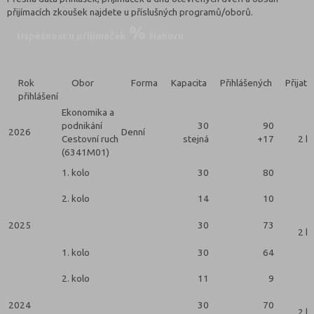
přijímacích zkoušek najdete u příslušných programů/oborů.
Úspěšnost u přijímaček
Nahoru
Rok
Obor
Forma
Kapacita
Přihlášených
Přijatý
přihlášení
Ekonomika a
podnikání
30
90
2026
Denní
Cestovní ruch
stejná
+17
2 k
(6341M01)
1. kolo
30
80
2. kolo
14
10
2025
30
73
2 k
1. kolo
30
64
2. kolo
11
9
2024
30
70
2 k