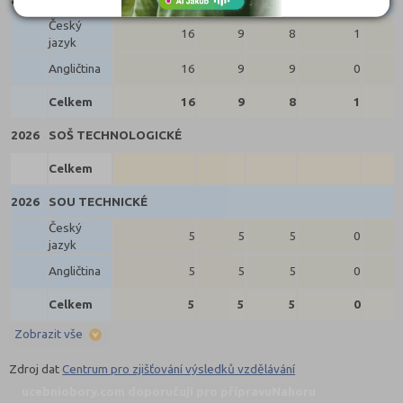
Český
16
9
8
1
jazyk
Angličtina
16
9
9
0
Celkem
16
9
8
1
2026
SOŠ TECHNOLOGICKÉ
Celkem
2026
SOU TECHNICKÉ
Český
5
5
5
0
jazyk
Angličtina
5
5
5
0
Celkem
5
5
5
0
Zobrazit vše
Zdroj dat
Centrum pro zjišťování výsledků vzdělávání
ucebniobory.com doporučují pro přípravu
Nahoru