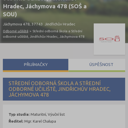
Hradec, Jáchymova 478 (SOŠ a
SOU)
Jáchymova 478, 37743 Jindřichův Hradec
Odborné učiliště
>
Střední odborná škola a Střední
odborné učiliště, Jindřichův Hradec, Jáchymova 478
PŘIJÍMAČKY
ÚSPĚŠNOST
STŘEDNÍ ODBORNÁ ŠKOLA A STŘEDNÍ
ODBORNÉ UČILIŠTĚ, JINDŘICHŮV HRADEC,
JÁCHYMOVA 478
Typ studia:
Maturitní, Výuční list
Ředitel:
Mgr. Karel Chalupa