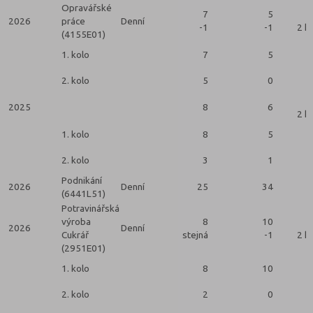
Opravářské
7
5
2026
práce
Denní
-1
-1
2 k
(4155E01)
1. kolo
7
5
2. kolo
5
0
2025
8
6
2 k
1. kolo
8
5
2. kolo
3
1
Podnikání
2026
Denní
25
34
(6441L51)
Potravinářská
výroba
8
10
2026
Denní
Cukrář
stejná
-1
2 k
(2951E01)
1. kolo
8
10
2. kolo
2
0