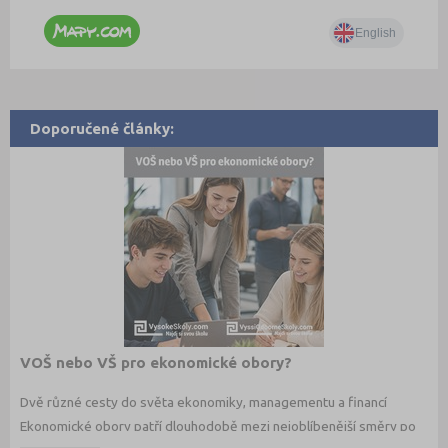
Doporučené články:
VOŠ nebo VŠ pro ekonomické obory?
Dvě různé cesty do světa ekonomiky, managementu a financí
Ekonomické obory patří dlouhodobě mezi nejoblíbenější směry po
maturitě. Budoucí studenti dnes ale nestojí jen před otázkou co