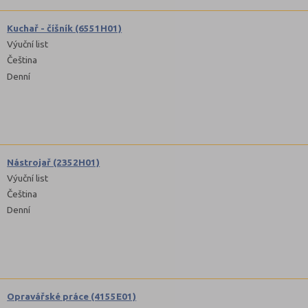
Kuchař - číšník (6551H01)
Výuční list
Čeština
Denní
Nástrojař (2352H01)
Výuční list
Čeština
Denní
Opravářské práce (4155E01)