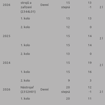
strojů a
15
13
2026
Denní
zařízení
stejná
-1
2 k
(2344L01)
1. kolo
15
13
2. kolo
12
0
2025
15
14
2 k
1. kolo
15
14
2. kolo
13
0
2024
15
19
2 k
1. kolo
15
16
2. kolo
9
3
Nástrojař
20
12
2026
Denní
(2352H01)
stejná
-1
2 k
1. kolo
20
11