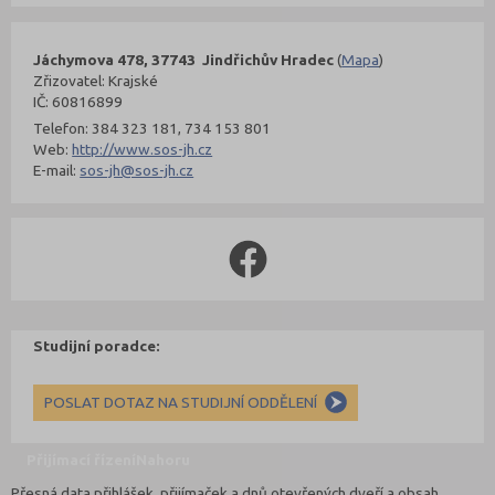
Jáchymova 478, 37743 Jindřichův Hradec
(
Mapa
)
Zřizovatel: Krajské
IČ: 60816899
Telefon: 384 323 181, 734 153 801
Web:
http://www.sos-jh.cz
E-mail:
sos-jh@sos-jh.cz
Studijní poradce:
POSLAT DOTAZ NA STUDIJNÍ ODDĚLENÍ
Přijímací řízení
Nahoru
Přesná data přihlášek, přijímaček a dnů otevřených dveří a obsah