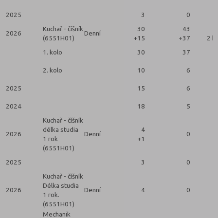
2025
3
0
Kuchař - číšník
30
43
2026
Denní
(6551H01)
+15
+37
2 k
1. kolo
30
37
2. kolo
10
6
2025
15
6
2024
18
5
Kuchař - číšník
délka studia
4
2026
Denní
0
1 rok
+1
(6551H01)
2025
3
0
Kuchař - číšník
Délka studia
2026
Denní
4
0
1 rok.
(6551H01)
Mechanik