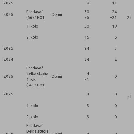
2025
8
11
Prodavač
30
24
2026
Denní
(6651H01)
+6
+21
2 k
1. kolo
30
19
2. kolo
15
5
2025
24
3
2024
24
2
Prodavač
délka studia
4
2026
Denní
0
1 rok
+1
(6651H01)
2025
3
0
2 k
1. kolo
3
0
2. kolo
3
0
Prodavač
Délka studia
2026
Denní
4
0