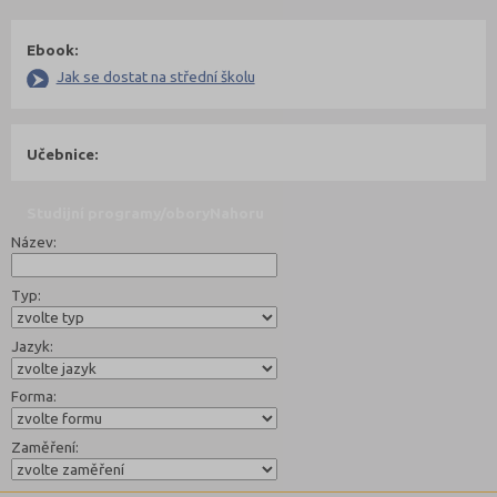
Ebook:
Jak se dostat na střední školu
Učebnice:
Studijní programy/obory
Nahoru
Název:
Typ:
Jazyk:
Forma:
Zaměření: