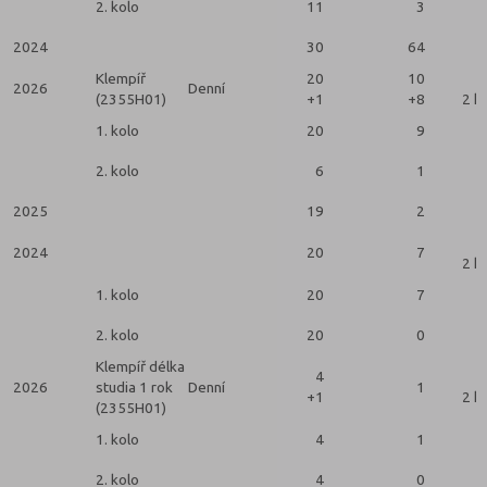
2. kolo
11
3
2024
30
64
Klempíř
20
10
2026
Denní
(2355H01)
+1
+8
2 k
1. kolo
20
9
2. kolo
6
1
2025
19
2
2024
20
7
2 k
1. kolo
20
7
2. kolo
20
0
Klempíř délka
4
2026
studia 1 rok
Denní
1
+1
2 k
(2355H01)
1. kolo
4
1
2. kolo
4
0