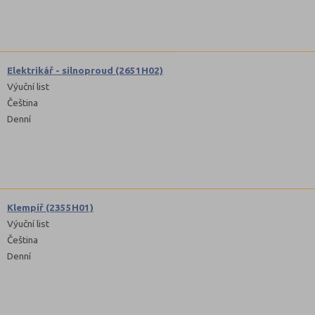
Elektrikář - silnoproud (2651H02)
Výuční list
Čeština
Denní
Klempíř (2355H01)
Výuční list
Čeština
Denní