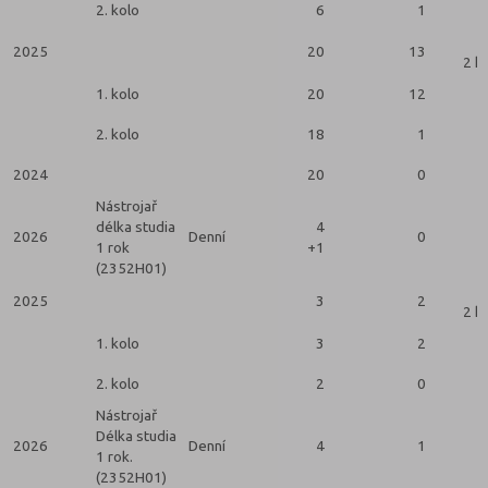
2. kolo
6
1
2025
20
13
2 k
1. kolo
20
12
2. kolo
18
1
2024
20
0
Nástrojař
délka studia
4
2026
Denní
0
1 rok
+1
(2352H01)
2025
3
2
2 k
1. kolo
3
2
2. kolo
2
0
Nástrojař
Délka studia
2026
Denní
4
1
1 rok.
(2352H01)