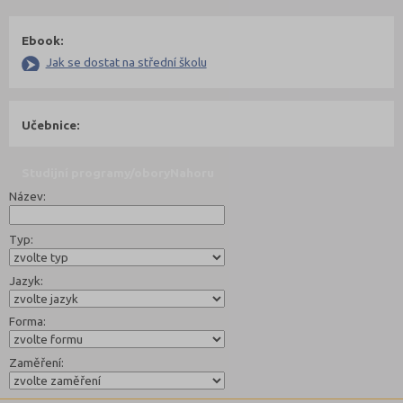
Ebook:
Jak se dostat na střední školu
Učebnice:
Studijní programy/obory
Nahoru
Název:
Typ:
Jazyk:
Forma:
Zaměření: