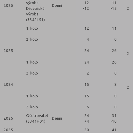
výroba
12
11
2026
Denní
Dřevařská
-12
-15
2 k
výroba
(3342L51)
1. kolo
12
11
2. kolo
4
0
2025
24
26
2 k
1. kolo
24
26
2. kolo
2
0
2024
15
8
2 k
1. kolo
15
8
2. kolo
6
0
Ošetřovatel
24
31
2026
Denní
(5341H01)
+4
-10
2025
20
41