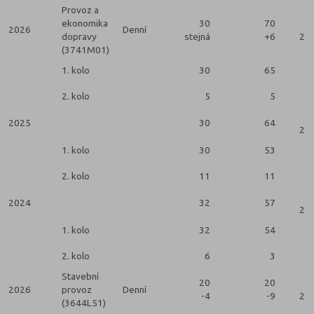
Provoz a
ekonomika
30
70
2026
Denní
dopravy
stejná
+6
2 k
(3741M01)
1. kolo
30
65
2. kolo
5
5
2025
30
64
2 k
1. kolo
30
53
2. kolo
11
11
2024
32
57
2 k
1. kolo
32
54
2. kolo
6
3
Stavební
20
20
2026
provoz
Denní
-4
-9
2 k
(3644L51)