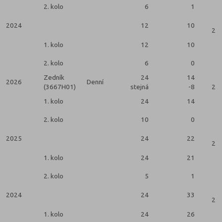
2. kolo
6
1
2024
12
10
2 k
1. kolo
12
10
2. kolo
6
0
Zedník
24
14
2026
Denní
(3667H01)
stejná
-8
2 k
1. kolo
24
14
2. kolo
10
0
2025
24
22
2 k
1. kolo
24
21
2. kolo
5
1
2024
24
33
2 k
1. kolo
24
26