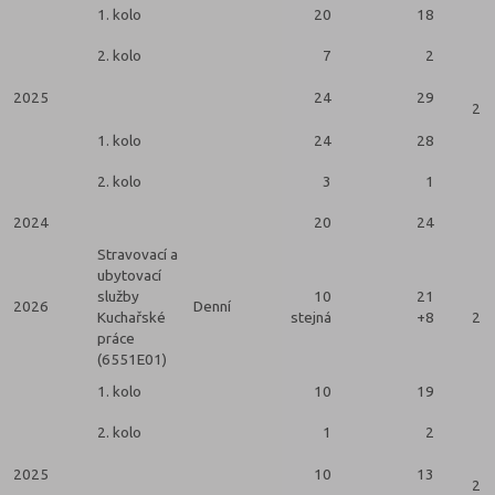
1. kolo
20
18
2. kolo
7
2
2025
24
29
2 k
1. kolo
24
28
2. kolo
3
1
2024
20
24
Stravovací a
ubytovací
služby
10
21
2026
Denní
Kuchařské
stejná
+8
2 k
práce
(6551E01)
1. kolo
10
19
2. kolo
1
2
2025
10
13
2 k