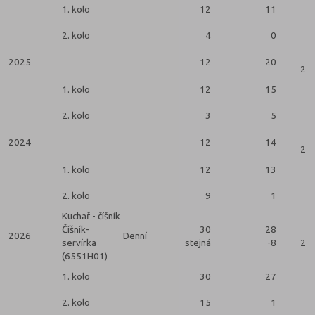
1. kolo
12
11
2. kolo
4
0
2025
12
20
2 k
1. kolo
12
15
2. kolo
3
5
2024
12
14
2 k
1. kolo
12
13
2. kolo
9
1
Kuchař - číšník
Číšník-
30
28
2026
Denní
servírka
stejná
-8
2 k
(6551H01)
1. kolo
30
27
2. kolo
15
1