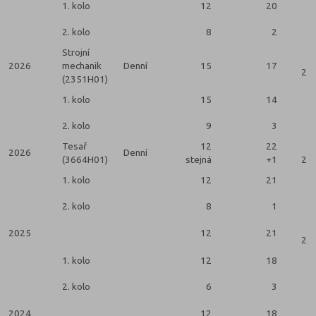
1. kolo
12
20
2. kolo
8
2
Strojní
2026
mechanik
Denní
15
17
2 k
(2351H01)
1. kolo
15
14
2. kolo
9
3
Tesař
12
22
2026
Denní
(3664H01)
stejná
+1
2 k
1. kolo
12
21
2. kolo
8
1
2025
12
21
2 k
1. kolo
12
18
2. kolo
6
3
2024
12
18