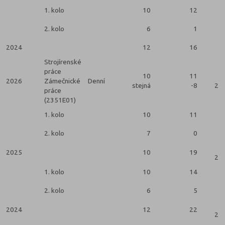
1. kolo
10
12
2. kolo
6
1
2024
12
16
Strojírenské
práce
10
11
2026
Zámečnické
Denní
stejná
-8
2 k
práce
(2351E01)
1. kolo
10
11
2. kolo
7
0
2025
10
19
2 k
1. kolo
10
14
2. kolo
6
5
2024
12
22
2 k