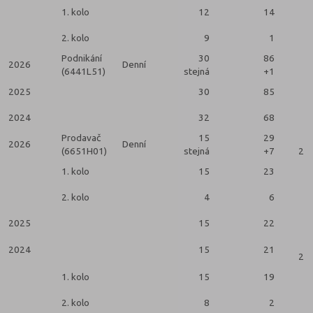
1. kolo
12
14
2. kolo
9
1
Podnikání
30
86
2026
Denní
(6441L51)
stejná
+1
2025
30
85
2024
32
68
Prodavač
15
29
2026
Denní
(6651H01)
stejná
+7
2 k
1. kolo
15
23
2. kolo
4
6
2025
15
22
2024
15
21
2 k
1. kolo
15
19
2. kolo
8
2