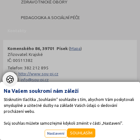
ZDRAVOTNICKÉ OBORY
PEDAGOGIKA A SOCIÁLNÍ PÉČE
Kontakty
Komenského 86, 39701 Písek
(
Mapa
)
Zřizovatel: Krajské
IČ: 00511382
Telefon: 382 212 895
Web:
http://www.sou-pi.cz
🍪
E-mail:
info@sou-pi.cz
Zobrazení detailu: 14 695, vyhledáno: 376 649
Na Vašem soukromí nám záleží
Zobrazení detailu tento měsíc: 0,
Stisknutím tlačítka „Souhlasím“ souhlasíte s tím, abychom Vám poskytovali
vyhledáno: 0
smysluplné a užitečné služby na základě Vašich údajů o sledování
procházení webu.
Svůj souhlas můžete samozřejmě kdykoli změnit v části „Nastavení“.
SOUHLASÍM
Nastavení