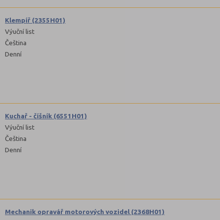
Klempíř (2355H01)
Výuční list
Čeština
Denní
Kuchař - číšník (6551H01)
Výuční list
Čeština
Denní
Mechanik opravář motorových vozidel (2368H01)