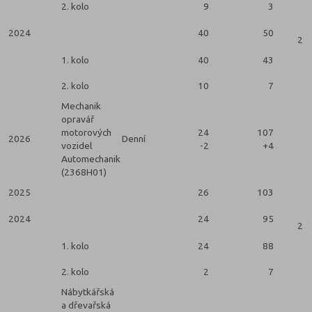
2. kolo
9
3
2024
40
50
2 k
1. kolo
40
43
2. kolo
10
7
Mechanik
opravář
motorových
24
107
2026
Denní
vozidel
-2
+4
Automechanik
(2368H01)
2025
26
103
2024
24
95
2 k
1. kolo
24
88
2. kolo
2
7
Nábytkářská
a dřevařská