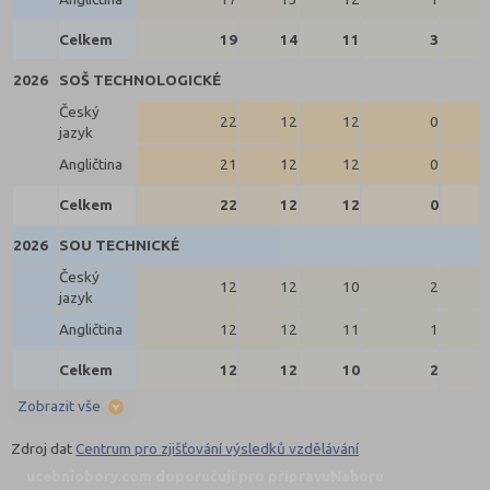
Celkem
19
14
11
3
2026
SOŠ TECHNOLOGICKÉ
Český
22
12
12
0
jazyk
Angličtina
21
12
12
0
Celkem
22
12
12
0
2026
SOU TECHNICKÉ
Český
12
12
10
2
jazyk
Angličtina
12
12
11
1
Celkem
12
12
10
2
Zobrazit vše
Zdroj dat
Centrum pro zjišťování výsledků vzdělávání
ucebniobory.com doporučují pro přípravu
Nahoru