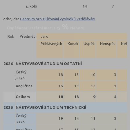
2. kolo
14
7
Zdroj dat
Centrum pro zjišťování výsledků vzdělávání
Úspěšnost u státní maturity
Nahoru
Rok
Předmět
Jaro
Přihlášených
Konali
Uspěli
Neuspěli
Neko
2026
NÁSTAVBOVÉ STUDIUM OSTATNÍ
Český
18
13
10
3
jazyk
Angličtina
16
13
12
1
Celkem
18
13
9
4
2026
NÁSTAVBOVÉ STUDIUM TECHNICKÉ
Český
19
14
11
3
jazyk
Angličtina
17
13
12
1