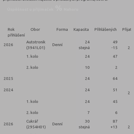
Úspěšnost u přijímaček
Nahoru
Rok
Obor
Forma
Kapacita
Přihlášených
Přijat
přihlášení
Autotronik
24
49
2026
Denní
(3941L01)
stejná
-15
2 k
1. kolo
24
47
2. kolo
10
2
2025
24
64
2024
24
51
2 k
1. kolo
24
45
2. kolo
7
6
Cukrář
30
87
2026
Denní
(2954H01)
stejná
+13
2 k