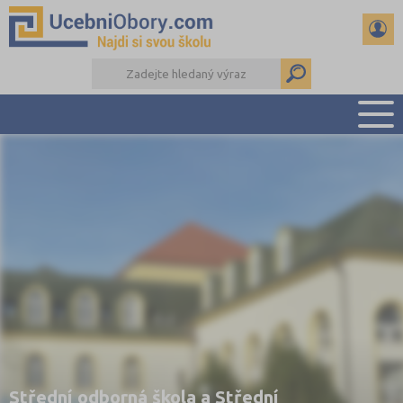
PŘEHLED ŠKOL
PŘÍPRAVA NA PŘIJÍMAČKY
DŮLEŽITÉ TERMÍNY
REFERÁTY
DALŠÍ DRUHY ŠKOL
Střední odborná škola a Střední