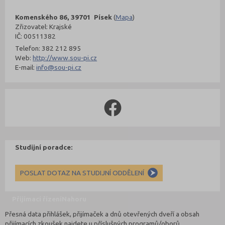
Komenského 86, 39701 Písek
(
Mapa
)
Zřizovatel: Krajské
IČ: 00511382
Telefon: 382 212 895
Web:
http://www.sou-pi.cz
E-mail:
info@sou-pi.cz
Studijní poradce:
POSLAT DOTAZ NA STUDIJNÍ ODDĚLENÍ
Přijímací řízení
Nahoru
Přesná data přihlášek, přijímaček a dnů otevřených dveří a obsah
přijímacích zkoušek najdete u příslušných programů/oborů.