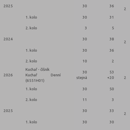
2025
30
36
2 k
1. kolo
30
31
2. kolo
3
5
2024
30
38
2 k
1. kolo
30
36
2. kolo
10
2
Kuchař - číšník
30
53
2026
Kuchař
Denní
stejná
+20
2 k
(6551H01)
1. kolo
30
50
2. kolo
11
3
2025
30
33
2 k
1. kolo
30
30