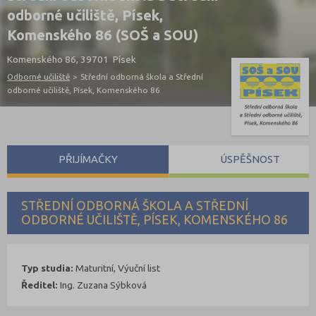
odborné učiliště, Písek,
Komenského 86 (SOŠ a SOU)
Komenského 86, 39701 Písek
Odborné učiliště
>
Střední odborná škola a Střední
odborné učiliště, Písek, Komenského 86
PŘIJÍMAČKY
ÚSPĚŠNOST
STŘEDNÍ ODBORNÁ ŠKOLA A STŘEDNÍ
ODBORNÉ UČILIŠTĚ, PÍSEK, KOMENSKÉHO 86
Typ studia:
Maturitní, Výuční list
Ředitel:
Ing. Zuzana Sýbková