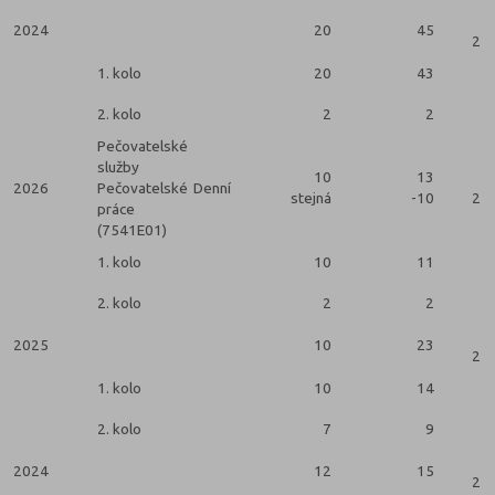
2024
20
45
2 k
1. kolo
20
43
2. kolo
2
2
Pečovatelské
služby
10
13
2026
Pečovatelské
Denní
stejná
-10
2 k
práce
(7541E01)
1. kolo
10
11
2. kolo
2
2
2025
10
23
2 k
1. kolo
10
14
2. kolo
7
9
2024
12
15
2 k