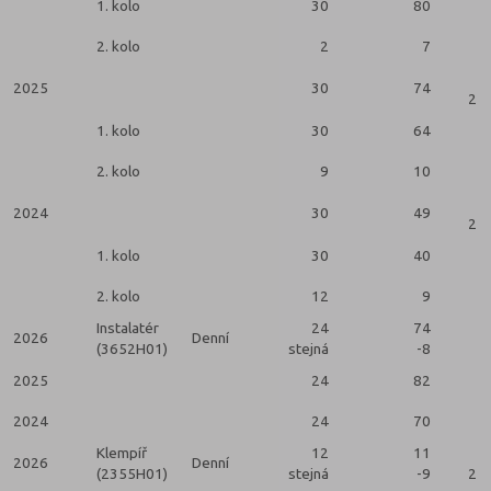
1. kolo
30
80
2. kolo
2
7
2025
30
74
2 k
1. kolo
30
64
2. kolo
9
10
2024
30
49
2 k
1. kolo
30
40
2. kolo
12
9
Instalatér
24
74
2026
Denní
(3652H01)
stejná
-8
2025
24
82
2024
24
70
Klempíř
12
11
2026
Denní
(2355H01)
stejná
-9
2 k