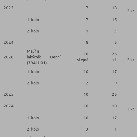
2025
7
18
2 kol
1. kolo
7
15
2. kolo
1
3
2024
8
5
Malíř a
10
26
1
2026
lakýrník
Denní
stejná
+1
2 kol
(3941H01)
1. kolo
10
17
2. kolo
2
9
2025
10
25
1
2024
10
18
2 kol
1. kolo
10
17
2. kolo
3
1