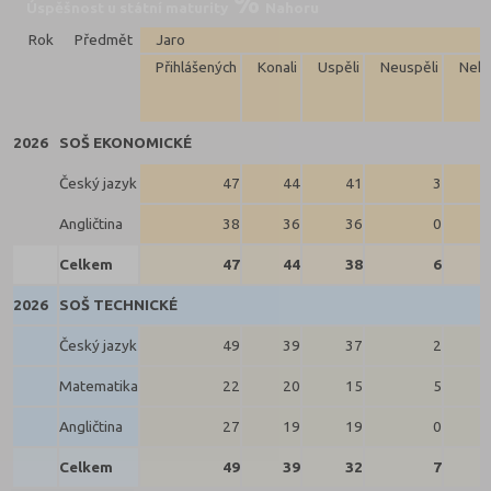
Úspěšnost u státní maturity
Nahoru
Rok
Předmět
Jaro
Přihlášených
Konali
Uspěli
Neuspěli
Neko
2026
SOŠ EKONOMICKÉ
Český jazyk
47
44
41
3
Angličtina
38
36
36
0
Celkem
47
44
38
6
2026
SOŠ TECHNICKÉ
Český jazyk
49
39
37
2
Matematika
22
20
15
5
Angličtina
27
19
19
0
Celkem
49
39
32
7