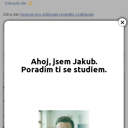
Zobrazit vše
Zdroj dat
Centrum pro zjišťování výsledků vzdělávání
×
ucebniobory.com doporučují pro přípravu
Nahoru
Ebook:
Jak se dostat na střední školu
Ahoj, jsem Jakub.
Učebnice:
Poradím ti se studiem.
Studijní programy/obory
Nahoru
Název:
Typ:
Jazyk:
Forma: