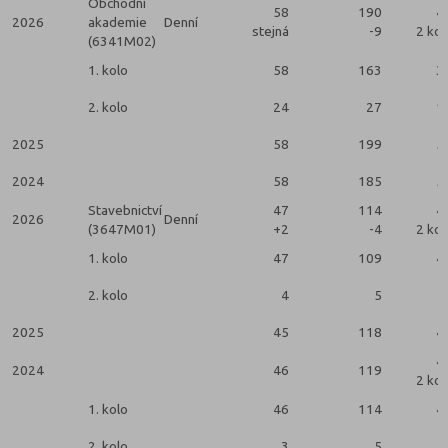
Obchodní
58
190
4
2026
akademie
Denní
stejná
-9
2 kol
(6341M02)
1. kolo
58
163
3
2. kolo
24
27
1
2025
58
199
5
2024
58
185
5
Stavebnictví
47
114
4
2026
Denní
(3647M01)
+2
-4
2 kol
1. kolo
47
109
4
2. kolo
4
5
2025
45
118
4
4
2024
46
119
2 kol
1. kolo
46
114
4
2. kolo
3
5