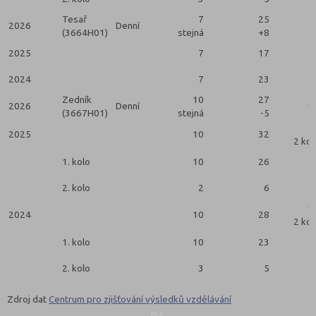
Tesař
7
25
2026
Denní
(3664H01)
stejná
+8
2025
7
17
2024
7
23
Zedník
10
27
2026
Denní
1
(3667H01)
stejná
-5
2025
10
32
2 kol
1. kolo
10
26
2. kolo
2
6
1
2024
10
28
2 kol
1. kolo
10
23
2. kolo
3
5
Zdroj dat
Centrum pro zjišťování výsledků vzdělávání