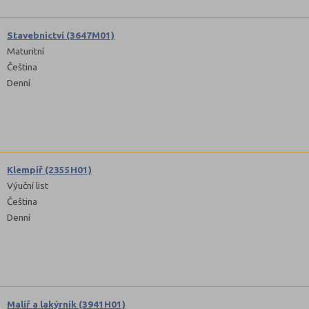
Stavebnictví (3647M01)
Maturitní
Čeština
Denní
Klempíř (2355H01)
Výuční list
Čeština
Denní
Malíř a lakýrník (3941H01)