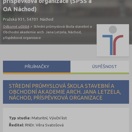
příspěvková organizace (SPŠS a
OA Náchod)
Pražská 931, 54701 Náchod
Odborné učiliště
>
Střední průmyslová škola stavební a
Obchodní akademie arch. Jana Letzela, Náchod,
příspěvková organizace
PŘIJÍMAČKY
ÚSPĚŠNOST
STŘEDNÍ PRŮMYSLOVÁ ŠKOLA STAVEBNÍ A
OBCHODNÍ AKADEMIE ARCH. JANA LETZELA,
NÁCHOD, PŘÍSPĚVKOVÁ ORGANIZACE
Typ studia:
Maturitní, Výuční list
Ředitel:
RNDr. Věra Svatošová