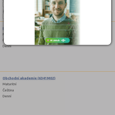
Zaměření:
Informační technologie (1820M01)
Maturitní
Čeština
Denní
Obchodní akademie (6341M02)
Maturitní
Čeština
Denní