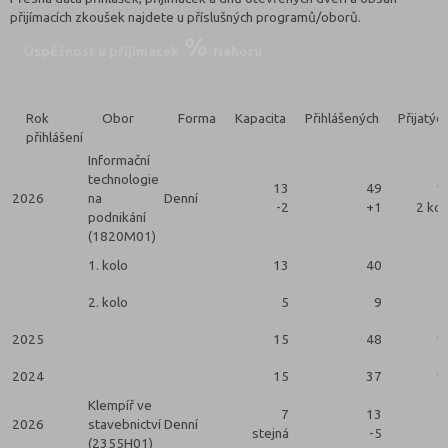
přijímacích zkoušek najdete u příslušných programů/oborů.
Úspěšnost u přijímaček
Nahoru
Rok
Obor
Forma
Kapacita
Přihlášených
Přijatýc
přihlášení
Informační
technologie
13
49
1
2026
na
Denní
-2
+1
2 kol
podnikání
(1820M01)
1. kolo
13
40
2. kolo
5
9
2025
15
48
1
2024
15
37
1
Klempíř ve
7
13
2026
stavebnictví
Denní
stejná
-5
(2355H01)