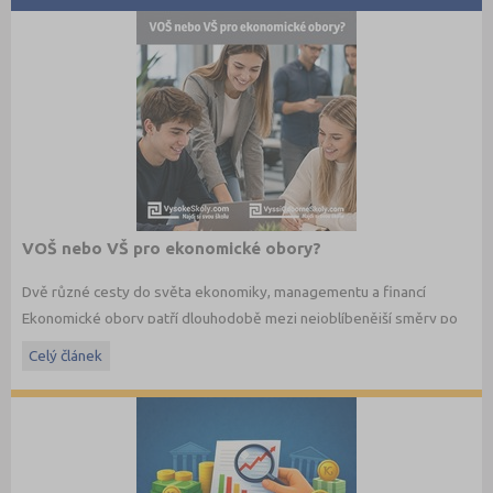
VOŠ nebo VŠ pro ekonomické obory?
Dvě různé cesty do světa ekonomiky, managementu a financí
Ekonomické obory patří dlouhodobě mezi nejoblíbenější směry po
maturitě. Budoucí studenti dnes ale nestojí jen před otázkou co
Celý článek
studovat, ale také jakým způsobem. Vedle vysokých škol dnes
existují i vyšší odborné školy, které nabízejí praktičtěji zaměřené
ekonomické studium a úzké propojení s praxí.
Jaké jsou mezi VOŠ a VŠ rozdíly? A která cesta může být vhodnější
právě pro vás?