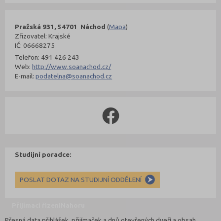
Pražská 931, 54701 Náchod
(
Mapa
)
Zřizovatel: Krajské
IČ: 06668275
Telefon: 491 426 243
Web:
http://www.soanachod.cz/
E-mail:
podatelna@soanachod.cz
Studijní poradce:
POSLAT DOTAZ NA STUDIJNÍ ODDĚLENÍ
Přijímací řízení
Nahoru
Přesná data přihlášek, přijímaček a dnů otevřených dveří a obsah