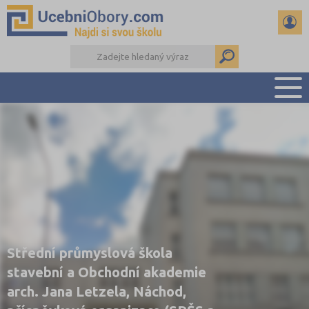
PŘEHLED ŠKOL
PŘÍPRAVA NA PŘIJÍMAČKY
DŮLEŽITÉ TERMÍNY
REFERÁTY
DALŠÍ DRUHY ŠKOL
Střední průmyslová škola
stavební a Obchodní akademie
arch. Jana Letzela, Náchod,