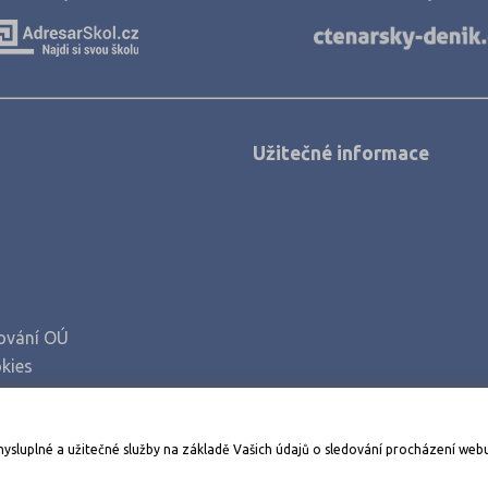
Kolín (1)
Kroměříž (3)
Kutná Hora (1)
Liberec (3)
Užitečné informace
Litoměřice (2)
Louny (4)
Mělník (1)
Mladá Boleslav (2)
Most (2)
ování OÚ
Náchod (2)
kies
Nový Jičín (2)
Nymburk (1)
Stáhněte si aplikaci Adresář škol
mysluplné a užitečné služby na základě Vašich údajů o sledování procházení web
Olomouc (3)