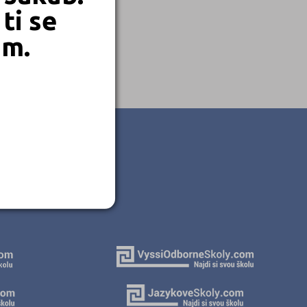
ti se
em.