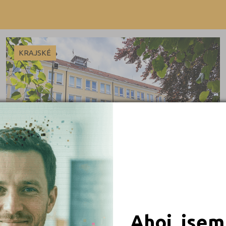
Beroun (1)
Výuční list
Blansko (1)
 obory
Brno-město (3)
KRAJSKÉ
Brno-venkov (1)
iály
Bruntál (1)
Břeclav (3)
Česká Lípa (1)
České Budějovice (7)
Český Krumlov (1)
Děčín (3)
Domažlice (3)
Frýdek-Místek (2)
Ahoj, jsem
Havlíčkův Brod (2)