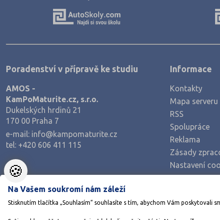
Zdravotnické obory
Pedagogika a sociální péče
Umělecké obory
Praktická škola
Poradenství v přípravě ke studiu
Informace
Gymnázia
AMOS -
Kontakty
4 letá
KamPoMaturite.cz, s.r.o.
Mapa serveru
8 letá
Dukelských hrdinů 21
RSS
170 00 Praha 7
Lycea
Spolupráce
e-mail:
info@kampomaturite.cz
Šance na přijetí
Reklama
tel:
+420 606 411 115
Zásady zprac
Nastavení coo
🍪
Na Vašem soukromí nám záleží
Stisknutím tlačítka „Souhlasím“ souhlasíte s tím, abychom Vám poskytovali s