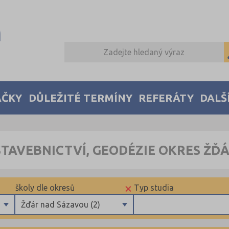
AČKY
DŮLEŽITÉ TERMÍNY
REFERÁTY
DALŠ
STAVEBNICTVÍ, GEODÉZIE OKRES ŽĎ
×
školy dle okresů
Typ studia
Žďár nad Sázavou (2)
Benešov (2)
Maturitní