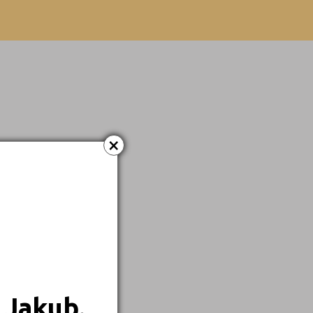
Dálkové
×
 Jakub.