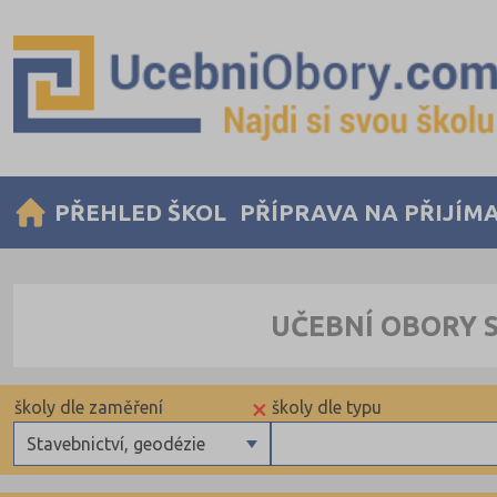
PŘEHLED ŠKOL
PŘÍPRAVA NA PŘIJÍM
UČEBNÍ OBORY 
×
školy dle zaměření
školy dle typu
Stavebnictví, geodézie
Technické a IT obory
Krajské