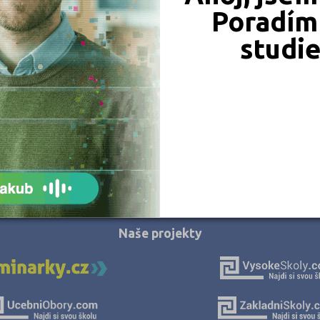
Střední průmyslová škola Žďár nad Sázavou
Hodonín (2)
Poradím 
Studentská 1, 59101 Žďár nad Sázavou
Hradec Králové (2)
studi
Ředitel: Ing. Jiří Straka
Cheb (1)
Chomutov (2)
Chrudim (1)
Jeseník (2)
Jičín (2)
Jihlava (1)
JSME TAM, KDE JSTE VY
Jindřichův Hradec (2)
Karlovy Vary (2)
Naše projekty
Karviná (4)
Kladno (6)
Klatovy (1)