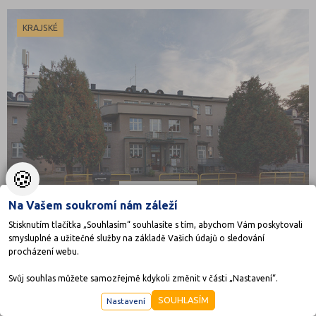
KRAJSKÉ
🍪
Na Vašem soukromí nám záleží
Stisknutím tlačítka „Souhlasím“ souhlasíte s tím, abychom Vám poskytovali
smysluplné a užitečné služby na základě Vašich údajů o sledování
procházení webu.
Dětský domov, Základní škola speciální a Praktická
Svůj souhlas můžete samozřejmě kdykoli změnit v části „Nastavení“.
škola, Jaroměř
SOUHLASÍM
Nastavení
Palackého 142, 55101 Jaroměř