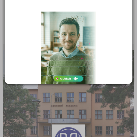
Boleslavská soukromá střední odborná škola a
Gymnázium, s.r.o.
Viničná 463/17, 29301 Mladá Boleslav III
Ředitel: Mgr. Eva Folprechtová, MBA
KRAJSKÉ