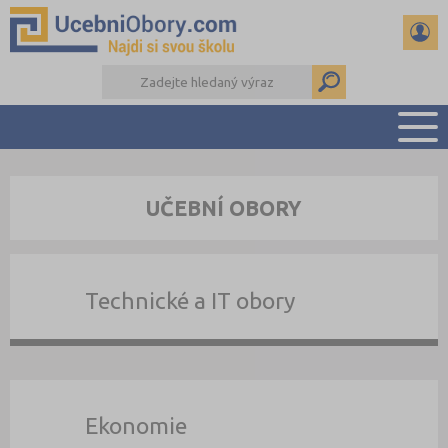
PŘEHLED ŠKOL
UČEBNÍ OBORY
PŘÍPRAVA NA PŘIJÍMAČKY
DŮLEŽITÉ TERMÍNY
REFERÁTY
Technické a IT obory
DALŠÍ DRUHY ŠKOL
Ekonomie