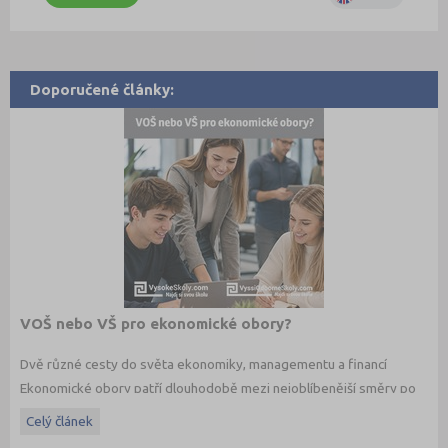
Doporučené články:
VOŠ nebo VŠ pro ekonomické obory?
Dvě různé cesty do světa ekonomiky, managementu a financí
Ekonomické obory patří dlouhodobě mezi nejoblíbenější směry po
maturitě. Budoucí studenti dnes ale nestojí jen před otázkou co
Celý článek
studovat, ale také jakým způsobem. Vedle vysokých škol dnes
existují i vyšší odborné školy, které nabízejí praktičtěji zaměřené