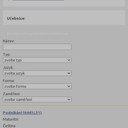
Učebnice:
Studijní programy/obory
Nahoru
Název:
Typ:
Jazyk:
Forma:
Zaměření:
Podnikání (6441L51)
Maturitní
Čeština