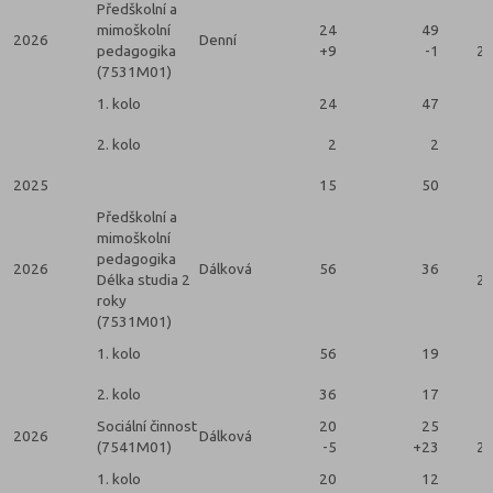
Předškolní a
mimoškolní
24
49
2026
Denní
pedagogika
+9
-1
2 
(7531M01)
1. kolo
24
47
2. kolo
2
2
2025
15
50
Předškolní a
mimoškolní
pedagogika
2026
Dálková
56
36
Délka studia 2
2 
roky
(7531M01)
1. kolo
56
19
2. kolo
36
17
Sociální činnost
20
25
2026
Dálková
(7541M01)
-5
+23
2 
1. kolo
20
12