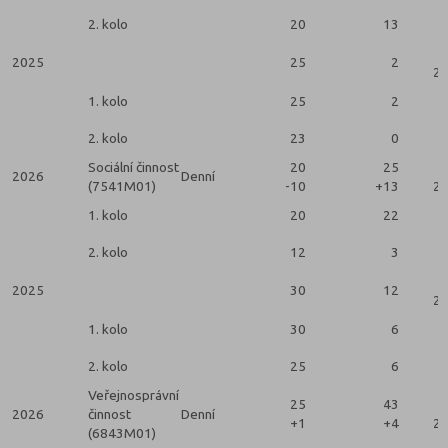
2. kolo
20
13
2025
25
2
2 
1. kolo
25
2
2. kolo
23
0
Sociální činnost
20
25
2026
Denní
(7541M01)
-10
+13
2 
1. kolo
20
22
2. kolo
12
3
2025
30
12
2 
1. kolo
30
6
2. kolo
25
6
Veřejnosprávní
25
43
2026
činnost
Denní
+1
+4
2 
(6843M01)