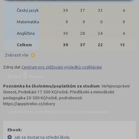
Český jazyk
39
37
33
4
Matematika
9
9
0
9
Angličtina
30
28
24
4
Celkem
39
37
22
15
Zobrazit vše
Zdroj dat
Centrum pro zjišťování výsledků vzdělávání
Školné
Nahoru
Poznámka ke školnému/poplatkům za studium
: Veřejnosprávní
činnost, Podnikání 17 500 Kč/ročně, Předškolní a mimoškolní
pedagogika 20 500 Kč/ročně, podrobnosti
https://appptrebic.cz/obory
ucebniobory.com doporučují pro přípravu
Nahoru
Ebook:
Jak se dostat na střední školu