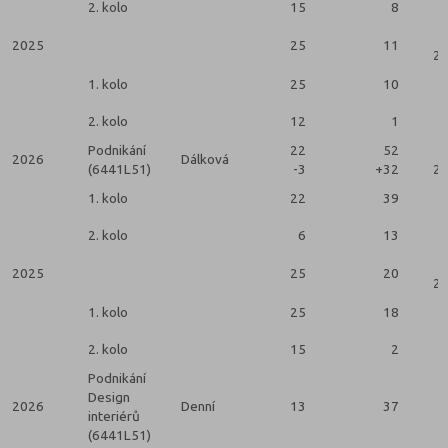
2. kolo
15
8
2025
25
11
2 
1. kolo
25
10
2. kolo
12
1
Podnikání
22
52
2026
Dálková
(6441L51)
-3
+32
2 
1. kolo
22
39
2. kolo
6
13
2025
25
20
2 
1. kolo
25
18
2. kolo
15
2
Podnikání
Design
2026
Denní
13
37
interiérů
(6441L51)