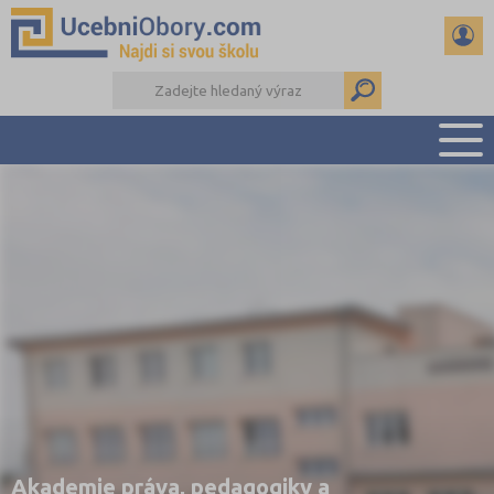
PŘEHLED ŠKOL
PŘÍPRAVA NA PŘIJÍMAČKY
DŮLEŽITÉ TERMÍNY
REFERÁTY
DALŠÍ DRUHY ŠKOL
Akademie práva, pedagogiky a