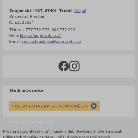
Znojemská 1027, 67401 Třebíč
(
Mapa
)
Zřizovatel: Privátní
IČ: 25325531
Telefon: 777 732 772, 608 772 222
Web:
https://appptrebic.cz/
E-mail:
renata.hruskova@appptrebic.cz
Studijní poradce:
POSLAT DOTAZ NA STUDIJNÍ ODDĚLENÍ
Přijímací řízení
Nahoru
Přesná data přihlášek, přijímaček a dnů otevřených dveří a obsah
přijímacích zkoušek najdete u příslušných programů/oborů.