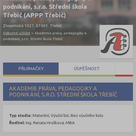
podnikání, s.r.o. Střední škola
Třebíč (APPP Třebíč)
Znojemská 1027, 67401 Třebíč
Odborné učiliště
>
Akademie práva, pedagogiky a
podnikání, s.r.o. Střední škola Třebíč
PŘIJÍMAČKY
ÚSPĚŠNOST
S
AKADEMIE PRÁVA, PEDAGOGIKY A
PODNIKÁNÍ, S.R.O. STŘEDNÍ ŠKOLA TŘEBÍČ
Typ studia:
Maturitní, Výuční list, Bez výučního listu
Ředitel:
Ing. Renata Hrušková, MBA