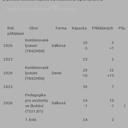
Úspěšnost u přijímaček
Nahoru
Rok
Obor
Forma
Kapacita
Přihlášených
Přija
přihlášení
Kombinované
20
3
2026
lyceum
Dálková
-5
+1
(7842M06)
2025
25
2
Kombinované
20
22
2026
lyceum
Denní
-10
+15
(7842M06)
2025
30
7
Pedagogika
pro asistenty
24
10
2026
Dálková
ve školství
-1
-1
2 
(7531J01)
1. kolo
24
2