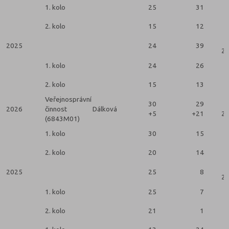
1. kolo
25
31
2. kolo
15
12
2025
24
39
2 
1. kolo
24
26
2. kolo
15
13
Veřejnosprávní
30
29
2026
činnost
Dálková
+5
+21
2 
(6843M01)
1. kolo
30
15
2. kolo
20
14
2025
25
8
2 
1. kolo
25
7
2. kolo
21
1