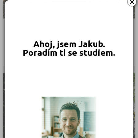
×
Střední škola elektrotechnická, Ostrava, Na Jízdárně
30, příspěvková organizace
Ahoj, jsem Jakub.
Na Jízdárně 30, 70200 Ostrava
Poradím ti se studiem.
Ředitel: Ing. Tomáš Führer
KRAJSKÉ