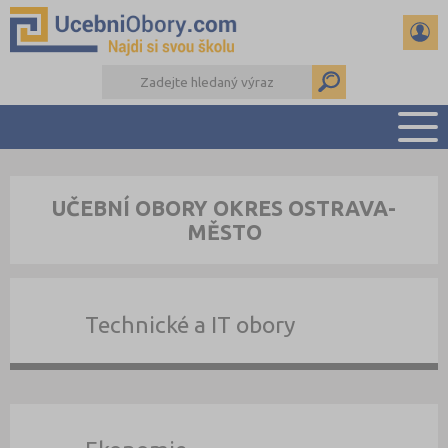
PŘEHLED ŠKOL
UČEBNÍ OBORY OKRES OSTRAVA-
PŘÍPRAVA NA PŘIJÍMAČKY
MĚSTO
DŮLEŽITÉ TERMÍNY
REFERÁTY
DALŠÍ DRUHY ŠKOL
Technické a IT obory