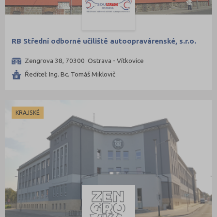
Svitavy (7)
Šumperk (9)
Tábor (8)
RB Střední odborné učiliště autoopravárenské, s.r.o.
Tachov (3)
Zengrova 38, 70300 Ostrava - Vítkovice
Teplice (9)
Ředitel: Ing. Bc. Tomáš Miklovič
Trutnov (11)
Třebíč (7)
Uherské Hradiště (10)
KRAJSKÉ
Ústí nad Labem (7)
Ústí nad Orlicí (12)
Vsetín (11)
Vyškov (4)
Zlín (13)
Znojmo (8)
Žďár nad Sázavou (13)