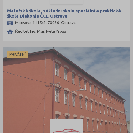
Plzeň-sever (1)
Mateřská škola, základní škola speciální a praktická
Praha hlavní město (66)
škola Diakonie ČCE Ostrava
Mitušova 1115/8, 70030 Ostrava
Praha-východ (5)
Ředitel: Ing. Mgr. Iveta Pross
Praha-západ (2)
Prachatice (1)
Prostějov (7)
PRIVÁTNÍ
Přerov (13)
Příbram (7)
Rakovník (5)
Rokycany (2)
Rychnov nad Kněžnou (4)
Semily (5)
Sokolov (4)
Strakonice (5)