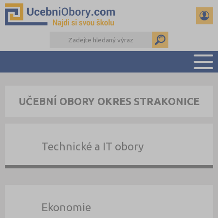
PŘEHLED ŠKOL
UČEBNÍ OBORY OKRES STRAKONICE
PŘÍPRAVA NA PŘIJÍMAČKY
DŮLEŽITÉ TERMÍNY
REFERÁTY
Technické a IT obory
DALŠÍ DRUHY ŠKOL
Ekonomie