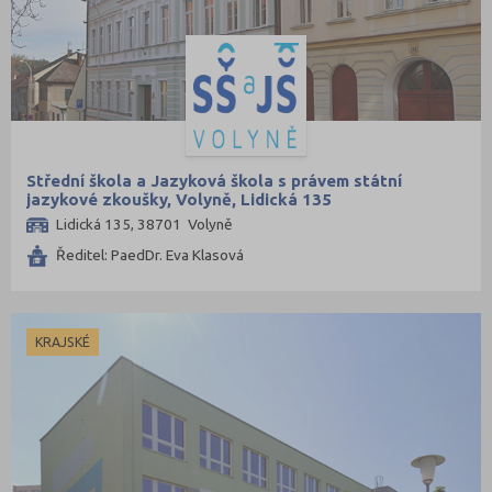
Šumperk (9)
Tábor (8)
Tachov (3)
Teplice (9)
Trutnov (11)
Střední škola a Jazyková škola s právem státní
Třebíč (7)
jazykové zkoušky, Volyně, Lidická 135
Uherské Hradiště (10)
Lidická 135, 38701 Volyně
Ústí nad Labem (7)
Ředitel: PaedDr. Eva Klasová
Ústí nad Orlicí (12)
Vsetín (11)
KRAJSKÉ
Vyškov (4)
Zlín (13)
Znojmo (8)
Žďár nad Sázavou (13)