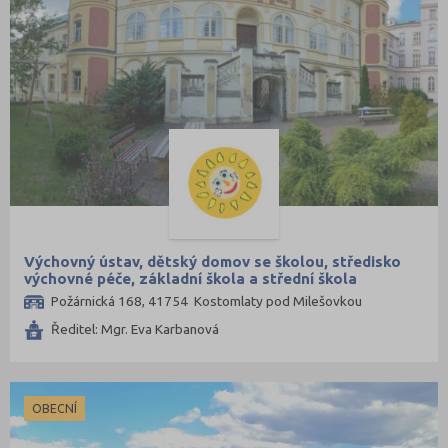
Výchovný ústav, dětský domov se školou, středisko
výchovné péče, základní škola a střední škola
Kostomlaty pod Milešovkou, státní příspěvková
Požárnická 168, 41754 Kostomlaty pod Milešovkou
organizace
Ředitel: Mgr. Eva Karbanová
OBECNÍ