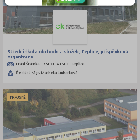
Šumperk (9)
Tábor (8)
Tachov (3)
Teplice (9)
Trutnov (11)
Střední škola obchodu a služeb, Teplice, příspěvková
Třebíč (7)
organizace
Uherské Hradiště (10)
Fráni Šrámka 1350/1, 41501 Teplice
Ústí nad Labem (7)
Ředitel: Mgr. Markéta Linhartová
Ústí nad Orlicí (12)
Vsetín (11)
KRAJSKÉ
Vyškov (4)
Zlín (13)
Znojmo (8)
Žďár nad Sázavou (13)