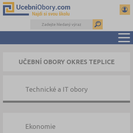
PŘEHLED ŠKOL
UČEBNÍ OBORY OKRES TEPLICE
PŘÍPRAVA NA PŘIJÍMAČKY
DŮLEŽITÉ TERMÍNY
REFERÁTY
Technické a IT obory
DALŠÍ DRUHY ŠKOL
Ekonomie