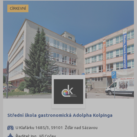
CÍRKEVNÍ
Střední škola gastronomická Adolpha Kolpinga
U Klafárku 1685/3, 59101 Žďár nad Sázavou
Ředitel: Ing. Jiří Cočev