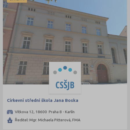
Zemědělství a lesnictví
Veterinářství
Hotelnictví, turismus, gastronomie
Policejní a vojenské obory
Právo
Zdravotnické obory
Pedagogika a sociální péče
Umělecké obory
Praktická škola
Gymnázia
4 letá
Církevní střední škola Jana Boska
8 letá
Vítkova 12, 18600 Praha 8 - Karlín
Lycea
Ředitel: Mgr. Michaela Pitterová, FMA
Šance na přijetí