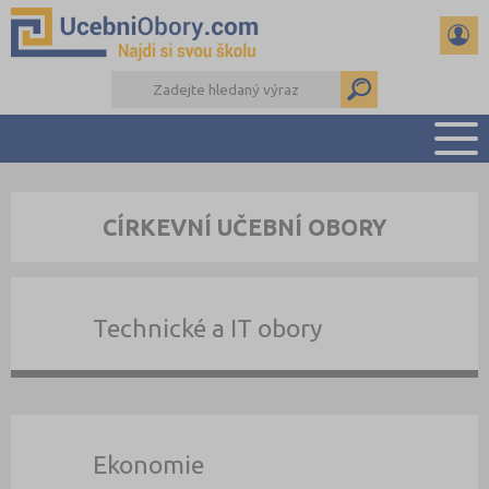
PŘEHLED ŠKOL
CÍRKEVNÍ UČEBNÍ OBORY
PŘÍPRAVA NA PŘIJÍMAČKY
DŮLEŽITÉ TERMÍNY
REFERÁTY
Technické a IT obory
DALŠÍ DRUHY ŠKOL
Ekonomie