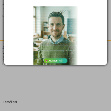
Maturitní
Čeština
Denní
Kadeřník (6951H01)
Výuční list
Čeština
Denní
Zaměření: