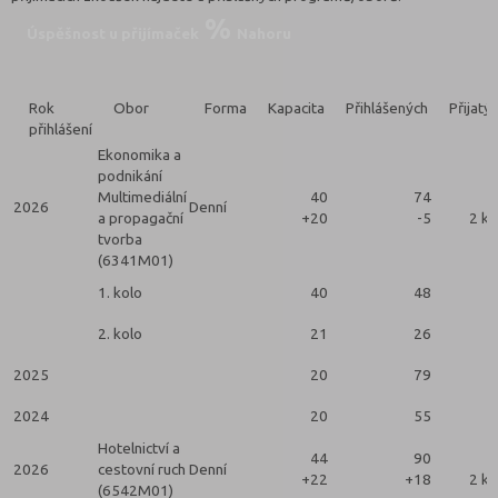
Úspěšnost u přijímaček
Nahoru
Rok
Obor
Forma
Kapacita
Přihlášených
Přijatý
přihlášení
Ekonomika a
podnikání
Multimediální
40
74
2026
Denní
a propagační
+20
-5
2 ko
tvorba
(6341M01)
1. kolo
40
48
2. kolo
21
26
2025
20
79
2024
20
55
Hotelnictví a
44
90
2026
cestovní ruch
Denní
+22
+18
2 ko
(6542M01)