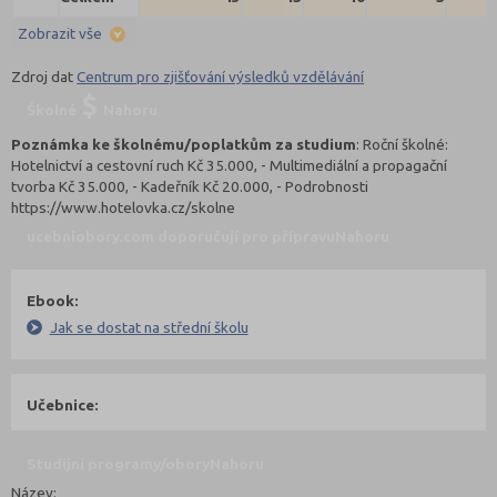
Zobrazit vše
Zdroj dat
Centrum pro zjišťování výsledků vzdělávání
Školné
Nahoru
Poznámka ke školnému/poplatkům za studium
: Roční školné:
Hotelnictví a cestovní ruch Kč 35.000, - Multimediální a propagační
tvorba Kč 35.000, - Kadeřník Kč 20.000, - Podrobnosti
https://www.hotelovka.cz/skolne
ucebniobory.com doporučují pro přípravu
Nahoru
Ebook:
Jak se dostat na střední školu
Učebnice:
Studijní programy/obory
Nahoru
Název: