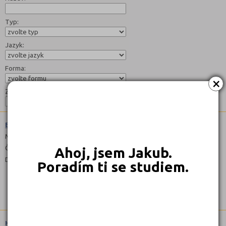
Typ:
Jazyk:
Forma:
×
Zaměření:
Ekonomika a podnikání (6341M01)
Maturitní
Čeština
Ahoj, jsem Jakub.
Denní
Poradím ti se studiem.
Hotelnictví (6542M01)