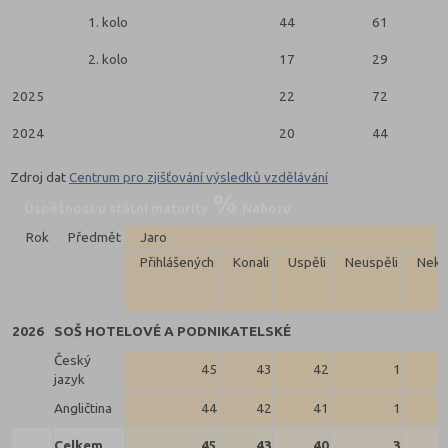
1. kolo
44
61
2. kolo
17
29
2025
22
72
2024
20
44
Zdroj dat
Centrum pro zjišťování výsledků vzdělávání
Úspěšnost u státní maturity
Nahoru
Rok
Předmět
Jaro
Přihlášených
Konali
Uspěli
Neuspěli
Neko
2026
SOŠ HOTELOVÉ A PODNIKATELSKÉ
Český
45
43
42
1
jazyk
Angličtina
44
42
41
1
Celkem
45
43
40
3