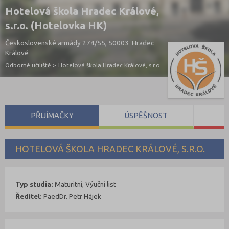
Hotelová škola Hradec Králové,
s.r.o. (Hotelovka HK)
Československé armády 274/55, 50003 Hradec
Králové
Odborné učiliště
>
Hotelová škola Hradec Králové, s.r.o.
PŘIJÍMAČKY
ÚSPĚŠNOST
S
HOTELOVÁ ŠKOLA HRADEC KRÁLOVÉ, S.R.O.
Typ studia:
Maturitní, Výuční list
Ředitel:
PaedDr. Petr Hájek