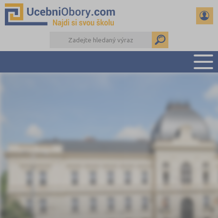
PŘEHLED ŠKOL
PŘÍPRAVA NA PŘIJÍMAČKY
DŮLEŽITÉ TERMÍNY
REFERÁTY
DALŠÍ DRUHY ŠKOL