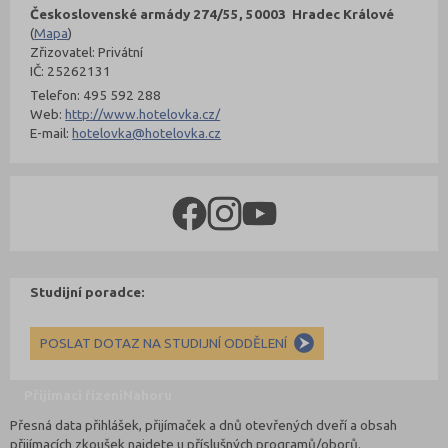
Československé armády 274/55, 50003 Hradec Králové
(
Mapa
)
Zřizovatel: Privátní
IČ: 25262131
Telefon: 495 592 288
Web:
http://www.hotelovka.cz/
E-mail:
hotelovka@hotelovka.cz
Studijní poradce:
POSLAT DOTAZ NA STUDIJNÍ ODDĚLENÍ
Přijímací řízení
Nahoru
Přesná data přihlášek, přijímaček a dnů otevřených dveří a obsah
přijímacích zkoušek najdete u příslušných programů/oborů.