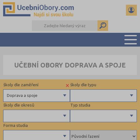
PŘEHLED ŠKOL
UČEBNÍ OBORY DOPRAVA A SPOJE
PŘÍPRAVA NA PŘIJÍMAČKY
DŮLEŽITÉ TERMÍNY
×
školy dle zaměření
školy dle typu
REFERÁTY
DALŠÍ DRUHY ŠKOL
Doprava a spoje
školy dle okresů
Typ studia
Technické a IT obory
Privátní
Informatika
Krajské
Forma studia
Hornictví, hutnictví, slévárenství a geologie
Beroun (1)
Maturitní
Strojírenství, strojní výroba, mechanik, interdisciplinární obory
Brno-město (2)
Výuční list