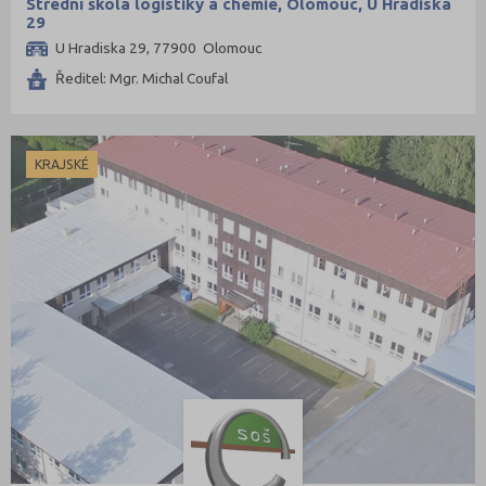
Střední škola logistiky a chemie, Olomouc, U Hradiska
8 letá
29
U Hradiska 29, 77900 Olomouc
Lycea
Ředitel: Mgr. Michal Coufal
Šance na přijetí
KRAJSKÉ