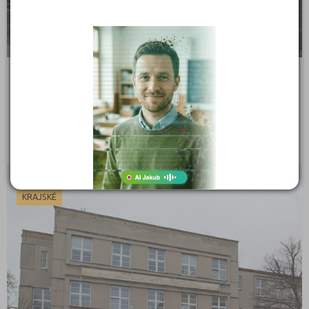
Střední odborná škola, Frýdek-Místek, příspěvková
organizace
Lískovecká 2089, 73801 Frýdek-Místek
Ředitel: Ing. Jan Durčák
KRAJSKÉ