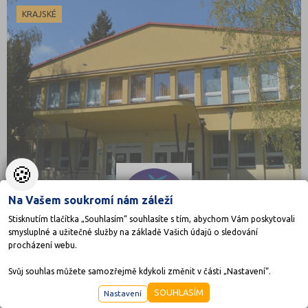
KRAJSKÉ
🍪
Na Vašem soukromí nám záleží
Stisknutím tlačítka „Souhlasím“ souhlasíte s tím, abychom Vám poskytovali
smysluplné a užitečné služby na základě Vašich údajů o sledování
procházení webu.
Střední škola technická, Přerov, Kouřílkova 8
Svůj souhlas můžete samozřejmě kdykoli změnit v části „Nastavení“.
Kouřílkova 8, 75002 Přerov
SOUHLASÍM
Nastavení
Ředitel: Mgr. František Šober