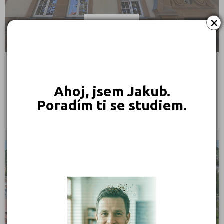
×
Krkonošské gymnázium a Střední odborná škola
Ahoj, jsem Jakub.
Komenského 586, 54301 Vrchlabí
Poradím ti se studiem.
Ředitel: Mgr. Martin Vlášek
KRAJSKÉ