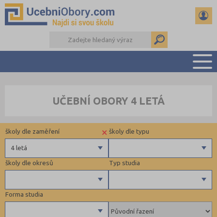
PŘEHLED ŠKOL
UČEBNÍ OBORY 4 LETÁ
PŘÍPRAVA NA PŘIJÍMAČKY
DŮLEŽITÉ TERMÍNY
×
školy dle zaměření
školy dle typu
REFERÁTY
DALŠÍ DRUHY ŠKOL
4 letá
školy dle okresů
Typ studia
Technické a IT obory
Privátní
Informatika
Krajské
Forma studia
Hornictví, hutnictví, slévárenství a geologie
Bruntál (1)
Maturitní
Strojírenství, strojní výroba, mechanik, interdisciplinární obory
Břeclav (1)
Výuční list