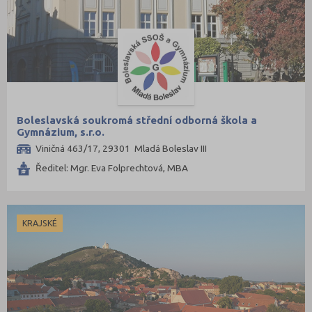
Služby
Přírodovědné a potravinářské obory
Ekologie a ochrana ŽP
Výroba a technologie potravin
Zemědělství a lesnictví
Veterinářství
Boleslavská soukromá střední odborná škola a
Hotelnictví, turismus, gastronomie
Gymnázium, s.r.o.
Viničná 463/17, 29301 Mladá Boleslav III
Policejní a vojenské obory
Ředitel: Mgr. Eva Folprechtová, MBA
Právo
Zdravotnické obory
Pedagogika a sociální péče
KRAJSKÉ
Umělecké obory
Praktická škola
Gymnázia
4 letá