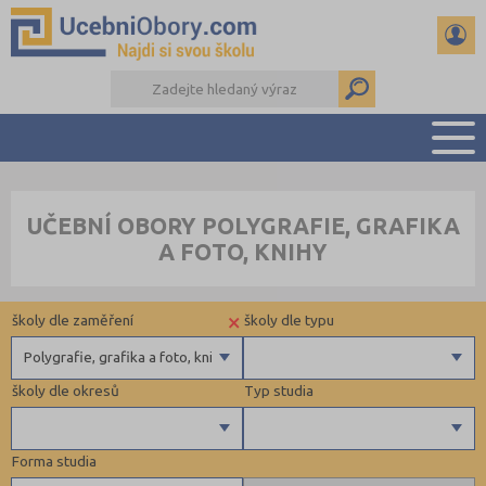
PŘEHLED ŠKOL
UČEBNÍ OBORY POLYGRAFIE, GRAFIKA
PŘÍPRAVA NA PŘIJÍMAČKY
A FOTO, KNIHY
DŮLEŽITÉ TERMÍNY
REFERÁTY
×
školy dle zaměření
školy dle typu
DALŠÍ DRUHY ŠKOL
Polygrafie, grafika a foto, knihy
školy dle okresů
Typ studia
Technické a IT obory
Obecní
Informatika
Privátní
Forma studia
Hornictví, hutnictví, slévárenství a geologie
Krajské
Brno-město (3)
Maturitní