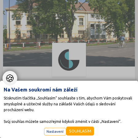
🍪
Střední škola služeb, obchodu a gastronomie
Na Vašem soukromí nám záleží
Velká 3, 50341 Hradec Králové
Stisknutím tlačítka „Souhlasím“ souhlasíte s tím, abychom Vám poskytovali
Ředitel: Mgr. Alena Kloučková
smysluplné a užitečné služby na základě Vašich údajů o sledování
procházení webu.
Svůj souhlas můžete samozřejmě kdykoli změnit v části „Nastavení“.
KRAJSKÉ
SOUHLASÍM
Nastavení