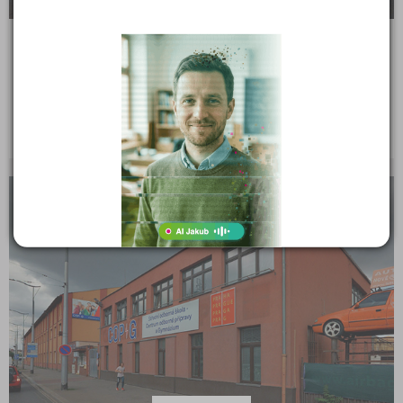
Odborné učiliště a Praktická škola Brno, příspěvková
organizace
Lomená 530/44, 61700 Brno
Ředitel: Mgr. Eva Lebedová
KRAJSKÉ