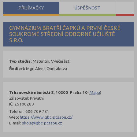
PŘIJÍMAČKY
ÚSPĚŠNOST
S
GYMNÁZIUM BRATŘÍ ČAPKŮ A PRVNÍ ČESKÉ
SOUKROMÉ STŘEDNÍ ODBORNÉ UČILIŠTĚ
S.R.O.
Typ studia:
Maturitní, Výuční list
Ředitel:
Mgr. Alena Ondráková
Trhanovské náměstí 8, 10200 Praha 10
(
Mapa
)
Zřizovatel: Privátní
IČ: 25100289
Telefon: 606 709 781
Web:
https://www.gbc-pcssou.cz/
E-mail:
skola@gbc-pcssou.cz