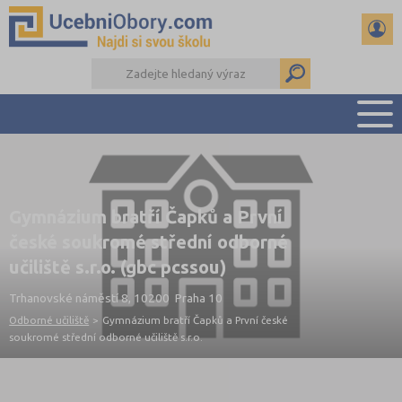
PŘEHLED ŠKOL
PŘÍPRAVA NA PŘIJÍMAČKY
Gymnázium bratří Čapků a První
DŮLEŽITÉ TERMÍNY
české soukromé střední odborné
REFERÁTY
učiliště s.r.o. (gbc pcssou)
DALŠÍ DRUHY ŠKOL
Trhanovské náměstí 8, 10200 Praha 10
Odborné učiliště
>
Gymnázium bratří Čapků a První české
soukromé střední odborné učiliště s.r.o.