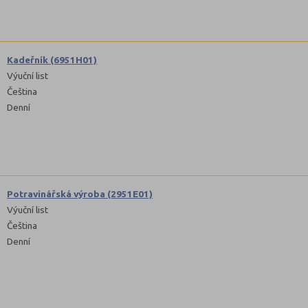
Kadeřník (6951H01)
Výuční list
Čeština
Denní
Potravinářská výroba (2951E01)
Výuční list
Čeština
Denní