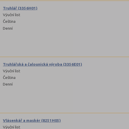
Truhlář (3356H01)
Výuční list
Čeština
Denní
Truhlářská a čalounická výroba (3356E01)
Výuční list
Čeština
Denní
Vlásenkář a maskér (8251H05)
Výuční list