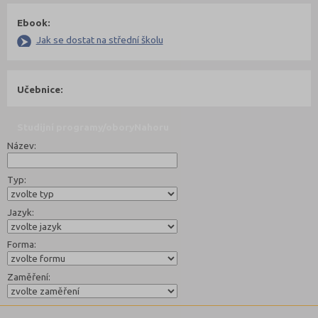
Ebook:
Jak se dostat na střední školu
Učebnice:
Studijní programy/obory
Nahoru
Název:
Typ:
Jazyk:
Forma:
Zaměření: