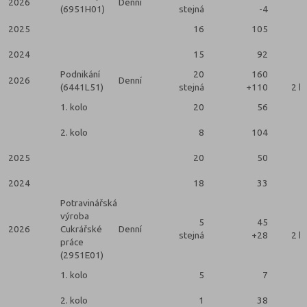
2026
Denní
(6951H01)
stejná
-4
2025
16
105
2024
15
92
Podnikání
20
160
2026
Denní
(6441L51)
stejná
+110
2 k
1. kolo
20
56
2. kolo
8
104
2025
20
50
2024
18
33
Potravinářská
výroba
5
45
2026
Cukrářské
Denní
stejná
+28
2 k
práce
(2951E01)
1. kolo
5
7
2. kolo
1
38