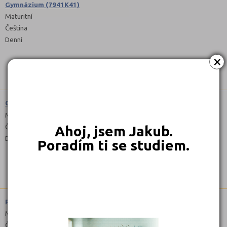
Gymnázium (7941K41)
Maturitní
Čeština
Denní
×
Obchodník (6641L01)
Maturitní
Čeština
Ahoj, jsem Jakub.
Denní
Poradím ti se studiem.
Podnikání (6441L51)
Maturitní
Čeština