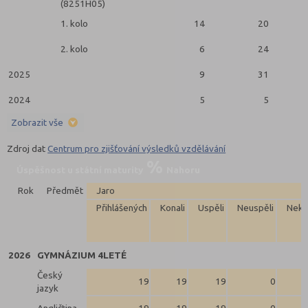
(8251H05)
1. kolo
14
20
2. kolo
6
24
2025
9
31
2024
5
5
Zobrazit vše
Zdroj dat
Centrum pro zjišťování výsledků vzdělávání
Úspěšnost u státní maturity
Nahoru
Rok
Předmět
Jaro
Přihlášených
Konali
Uspěli
Neuspěli
Neko
2026
GYMNÁZIUM 4LETÉ
Český
19
19
19
0
jazyk
Angličtina
19
19
19
0