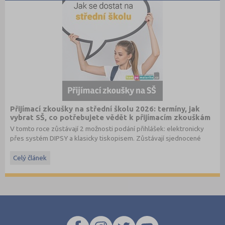
Přijímací zkoušky na střední školu 2026: termíny, jak
vybrat SŠ, co potřebujete vědět k přijímacím zkouškám
V tomto roce zůstávají 2 možnosti podání přihlášek: elektronicky
přes systém DIPSY a klasicky tiskopisem. Zůstávají sjednocené
termíny do oborů s talentovou zkouškou a oborů bez talentové
zkoušky. Stále je možné podat až 3 přihlášky pro maturitní obory
Celý článek
bez talentové zkoušky a 2 přihlášky pro obory s talentovou
zkouškou v 1. a 2. kole. V systému DIPSY jsou k dispozici informace
o počtech uchazečů a přihlášek v minulém roce, tyto informace
naleznete nově také na
www.StredniSkoly.com
u jednotlivých škol
spolu s šancemi u maturitní zkoušky. Přihlášku podávají i zájemci o
studium v nematuritním oboru.