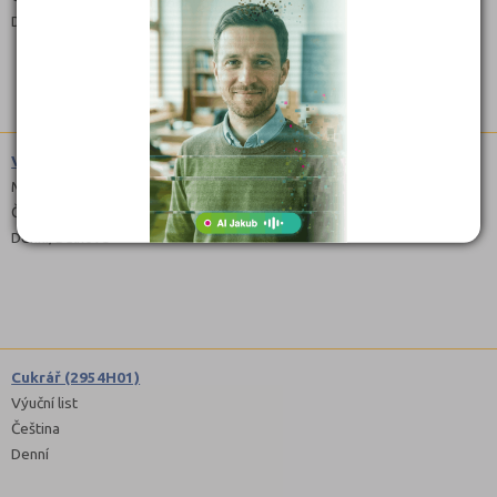
Denní, Dálkové
Vlasová kosmetika (6941L52)
Maturitní
Čeština
Denní, Dálkové
Cukrář (2954H01)
Výuční list
Čeština
Denní