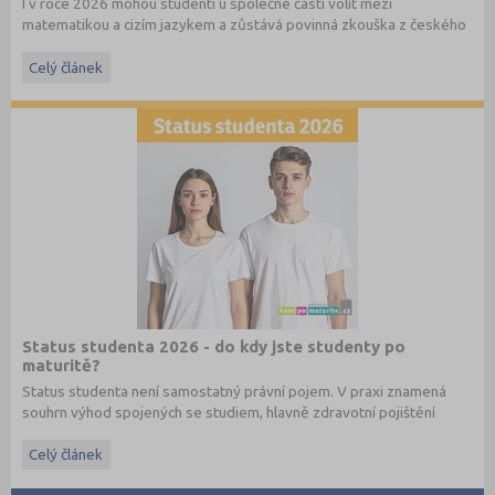
I v roce 2026 mohou studenti u společné části volit mezi
matematikou a cizím jazykem a zůstává povinná zkouška z českého
jazyka a literatury. Stáhněte si zdarma
e-book
s podrobnými
informacemi.
Celý článek
Status studenta 2026 - do kdy jste studenty po
maturitě?
Status studenta není samostatný právní pojem. V praxi znamená
souhrn výhod spojených se studiem, hlavně zdravotní pojištění
hrazené státem, studentské slevy na dopravu a další.
Celý článek