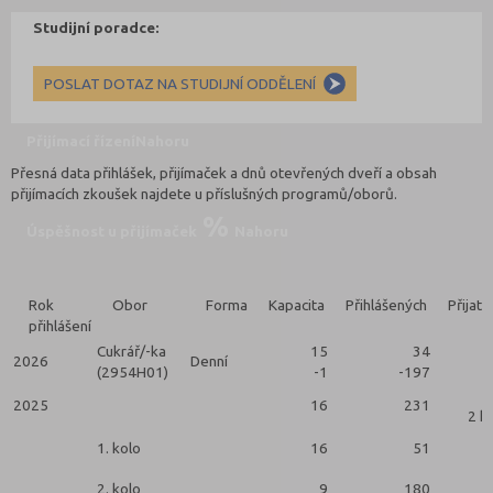
Studijní poradce:
POSLAT DOTAZ NA STUDIJNÍ ODDĚLENÍ
Přijímací řízení
Nahoru
Přesná data přihlášek, přijímaček a dnů otevřených dveří a obsah
přijímacích zkoušek najdete u příslušných programů/oborů.
Úspěšnost u přijímaček
Nahoru
Rok
Obor
Forma
Kapacita
Přihlášených
Přijatý
přihlášení
Cukrář/-ka
15
34
2026
Denní
(2954H01)
-1
-197
2025
16
231
2 k
1. kolo
16
51
2. kolo
9
180