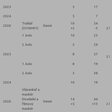
2025
5
17
2024
5
7
Truhlář
10
54
2026
Denní
(3356H01)
+2
-3
2 k
1. kolo
10
25
2. kolo
3
29
2025
8
57
2 k
1. kolo
8
19
2. kolo
3
38
2024
10
19
Vlásenkář a
maskér
Divadelní a
14
44
2026
Denní
filmový
+5
+13
2 k
maskér