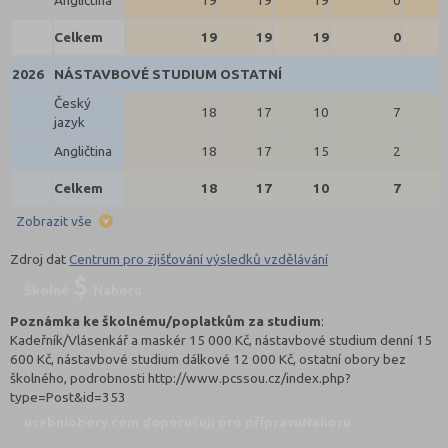
Celkem
19
19
19
0
2026
NÁSTAVBOVÉ STUDIUM OSTATNÍ
Český
18
17
10
7
jazyk
Angličtina
18
17
15
2
Celkem
18
17
10
7
Zobrazit vše
Zdroj dat
Centrum pro zjišťování výsledků vzdělávání
Školné
Nahoru
Poznámka ke školnému/poplatkům za studium
:
Kadeřník/Vlásenkář a maskér 15 000 Kč, nástavbové studium denní 15
600 Kč, nástavbové studium dálkové 12 000 Kč, ostatní obory bez
školného, podrobnosti http://www.pcssou.cz/index.php?
type=Post&id=353
ucebniobory.com doporučují pro přípravu
Nahoru