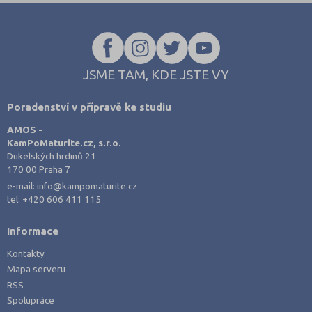
s opakováním začít, a hledají materiály, které jsou strukturované a
jdou rovnou k věci.
JSME TAM, KDE JSTE VY
Poradenství v přípravě ke studiu
AMOS -
KamPoMaturite.cz, s.r.o.
Dukelských hrdinů 21
170 00 Praha 7
e-mail:
info@kampomaturite.cz
tel:
+420 606 411 115
Informace
Kontakty
Mapa serveru
RSS
Spolupráce