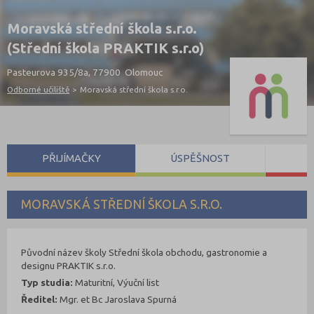
Moravská střední škola s.r.o.
(Střední škola PRAKTIK s.r.o)
Pasteurova 935/8a, 77900 Olomouc
Odborné učiliště
>
Moravská střední škola s.r.o.
PŘIJÍMAČKY
ÚSPĚŠNOST
S
MORAVSKÁ STŘEDNÍ ŠKOLA S.R.O.
Původní název školy Střední škola obchodu, gastronomie a
designu PRAKTIK s.r.o.
Typ studia:
Maturitní, Výuční list
Ředitel:
Mgr. et Bc Jaroslava Spurná