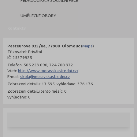
PEDAGOGIKA A SOCIÁLNÍ PÉČE
UMĚLECKÉ OBORY
Kontakty
Pasteurova 935/8a, 77900 Olomouc
(
Mapa
)
Zřizovatel: Privátní
IČ: 25379925
Telefon: 585 223 090, 724 708 972
Web:
http://www.moravskastredni.cz/
E-mail:
skola@moravskastredni.cz
Zobrazení detailu: 13 595, vyhledáno: 376 176
Zobrazení detailu tento měsíc: 0,
vyhledáno: 0