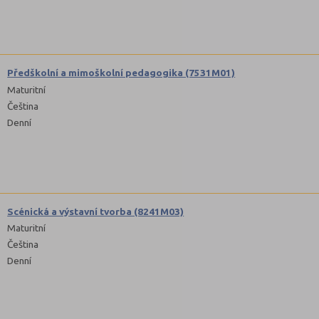
Předškolní a mimoškolní pedagogika (7531M01)
Maturitní
Čeština
Denní
Scénická a výstavní tvorba (8241M03)
Maturitní
Čeština
Denní