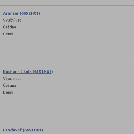
Aranžér (6652H01)
Výuční list
Čeština
Denní
Kuchař - číšník (6551H01)
Výuční list
Čeština
Denní
Prodavač (6651H01)