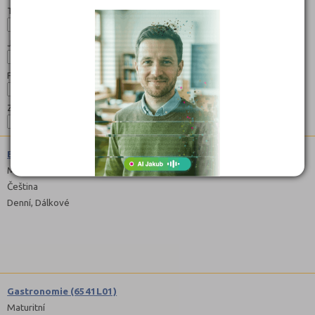
Typ:
Jazyk:
Forma:
Zaměření:
Ekonomika a podnikání (6341M01)
Maturitní
Čeština
Denní, Dálkové
Gastronomie (6541L01)
Maturitní