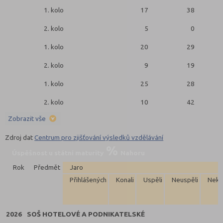
1. kolo
17
38
2. kolo
5
0
1. kolo
20
29
2. kolo
9
19
1. kolo
25
28
2. kolo
10
42
Zobrazit vše
Zdroj dat
Centrum pro zjišťování výsledků vzdělávání
Úspěšnost u státní maturity
Nahoru
Rok
Předmět
Jaro
Přihlášených
Konali
Uspěli
Neuspěli
Neko
2026
SOŠ HOTELOVÉ A PODNIKATELSKÉ