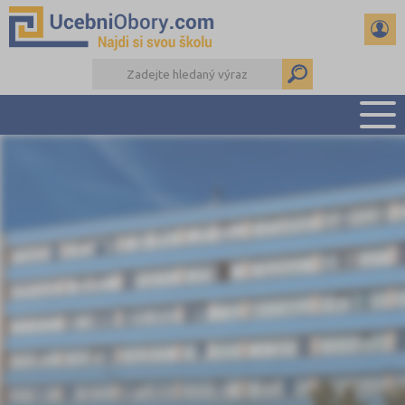
PŘEHLED ŠKOL
PŘÍPRAVA NA PŘIJÍMAČKY
DŮLEŽITÉ TERMÍNY
REFERÁTY
DALŠÍ DRUHY ŠKOL