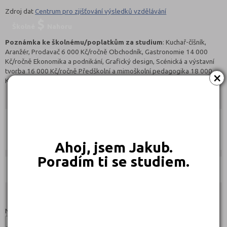
Zdroj dat
Centrum pro zjišťování výsledků vzdělávání
Školné
Nahoru
Poznámka ke školnému/poplatkům za studium
: Kuchař-číšník,
Aranžér, Prodavač 6 000 Kč/ročně Obchodník, Gastronomie 14 000
Kč/ročně Ekonomika a podnikání, Grafický design, Scénická a výstavní
tvorba 16 000 Kč/ročně Předškolní a mimoškolní pedagogika 18 000
×
Kč/ročně podrobnosti u jednotlivých oborů
ucebniobory.com doporučují pro přípravu
Nahoru
Ebook:
Jak se dostat na střední školu
Ahoj, jsem Jakub.
Poradím ti se studiem.
Učebnice:
Studijní programy/obory
Nahoru
Název: