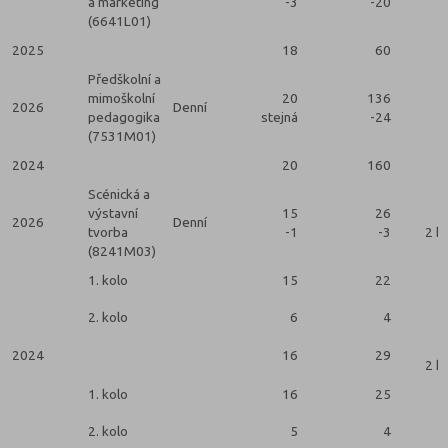
a marketing
-3
-20
(6641L01)
2025
18
60
Předškolní a
mimoškolní
20
136
2026
Denní
pedagogika
stejná
-24
(7531M01)
2024
20
160
Scénická a
výstavní
15
26
2026
Denní
tvorba
-1
-3
2 k
(8241M03)
1. kolo
15
22
2. kolo
6
4
2024
16
29
2 k
1. kolo
16
25
2. kolo
5
4