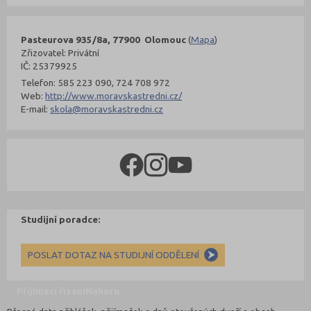
Pasteurova 935/8a, 77900 Olomouc
(
Mapa
)
Zřizovatel: Privátní
IČ: 25379925
Telefon: 585 223 090, 724 708 972
Web:
http://www.moravskastredni.cz/
E-mail:
skola@moravskastredni.cz
Studijní poradce:
POSLAT DOTAZ NA STUDIJNÍ ODDĚLENÍ
Přijímací řízení
Nahoru