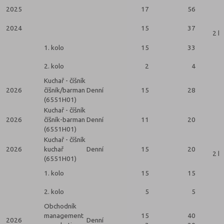
2025
17
56
2024
15
37
2 k
1. kolo
15
33
2. kolo
2
4
Kuchař - číšník
2026
číšník/barman
Denní
15
28
(6551H01)
Kuchař - číšník
2026
číšník-barman
Denní
11
20
(6551H01)
Kuchař - číšník
2026
kuchař
Denní
15
20
2 k
(6551H01)
1. kolo
15
15
2. kolo
5
5
Obchodník
management
15
40
2026
Denní