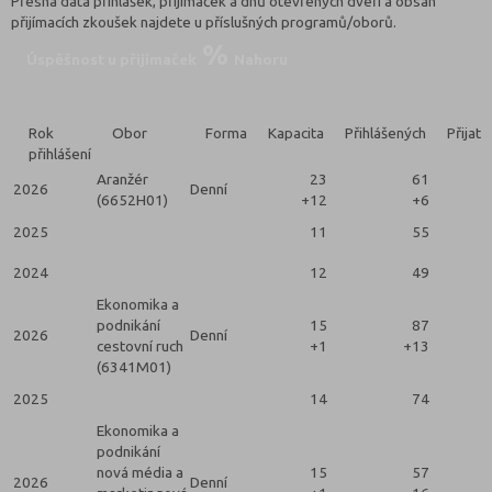
Přesná data přihlášek, přijímaček a dnů otevřených dveří a obsah
přijímacích zkoušek najdete u příslušných programů/oborů.
Úspěšnost u přijímaček
Nahoru
Rok
Obor
Forma
Kapacita
Přihlášených
Přijatý
přihlášení
Aranžér
23
61
2026
Denní
(6652H01)
+12
+6
2025
11
55
2024
12
49
Ekonomika a
podnikání
15
87
2026
Denní
cestovní ruch
+1
+13
(6341M01)
2025
14
74
Ekonomika a
podnikání
nová média a
15
57
2026
Denní