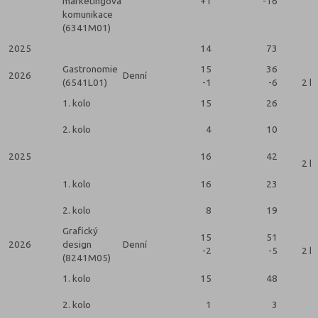
marketingová
+1
-16
komunikace
(6341M01)
2025
14
73
Gastronomie
15
36
2026
Denní
(6541L01)
-1
-6
2 k
1. kolo
15
26
2. kolo
4
10
2025
16
42
2 k
1. kolo
16
23
2. kolo
8
19
Grafický
15
51
2026
design
Denní
-2
-5
2 k
(8241M05)
1. kolo
15
48
2. kolo
1
3