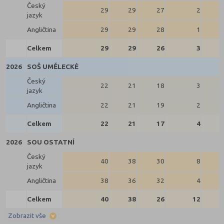
Český
29
29
27
2
jazyk
Angličtina
29
29
28
1
Celkem
29
29
26
3
2026
SOŠ UMĚLECKÉ
Český
22
21
18
3
jazyk
Angličtina
22
21
19
2
Celkem
22
21
17
4
2026
SOU OSTATNÍ
Český
40
38
30
8
jazyk
Angličtina
38
36
32
4
Celkem
40
38
26
12
Zobrazit vše