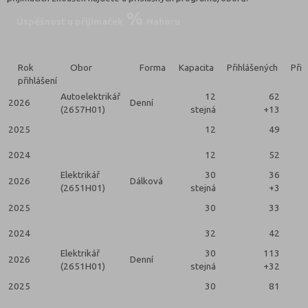
Úspěšnost u přijímaček
Nahoru
Rok
Obor
Forma
Kapacita
Přihlášených
Přij
přihlášení
Autoelektrikář
12
62
2026
Denní
(2657H01)
stejná
+13
2025
12
49
2024
12
52
Elektrikář
30
36
2026
Dálková
(2651H01)
stejná
+3
2025
30
33
2024
32
42
Elektrikář
30
113
2026
Denní
(2651H01)
stejná
+32
2025
30
81