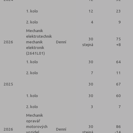
2
1. kolo
12
23
2. kolo
4
9
Mechanik
elektrotechnik
30
75
2026
mechanik
Denní
stejná
+8
2
elektronik
(2641L01)
1. kolo
30
64
2. kolo
7
11
2025
30
67
2
1. kolo
30
60
2. kolo
3
7
Mechanik
opravář
motorových
30
86
2026
Denní
vozidel
stejná
-14