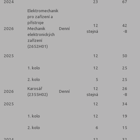
2024
23
67
Elektromechanik
pro zařízení a
přístroje
12
42
2026
Mechanik
Denní
stejná
-8
elektronických
zařízení
(2652H01)
2025
12
50
2
1. kolo
12
25
2. kolo
5
25
Karosář
12
26
2026
Denní
(2355H02)
stejná
-8
2025
12
34
2
1. kolo
12
19
2. kolo
6
15
2024
12
32