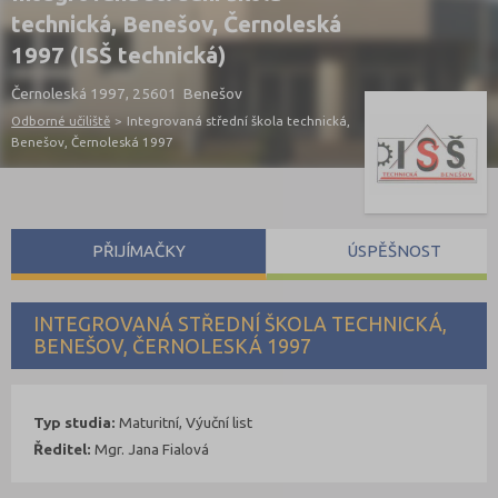
technická, Benešov, Černoleská
1997 (ISŠ technická)
Černoleská 1997, 25601 Benešov
Odborné učiliště
>
Integrovaná střední škola technická,
Benešov, Černoleská 1997
PŘIJÍMAČKY
ÚSPĚŠNOST
INTEGROVANÁ STŘEDNÍ ŠKOLA TECHNICKÁ,
BENEŠOV, ČERNOLESKÁ 1997
Typ studia:
Maturitní, Výuční list
Ředitel:
Mgr. Jana Fialová