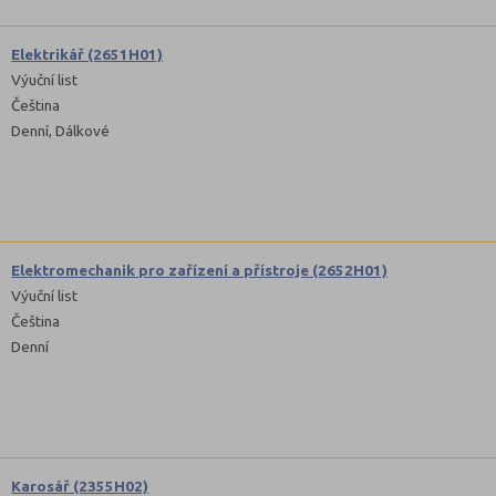
Elektrikář (2651H01)
Výuční list
Čeština
Denní, Dálkové
Elektromechanik pro zařízení a přístroje (2652H01)
Výuční list
Čeština
Denní
Karosář (2355H02)