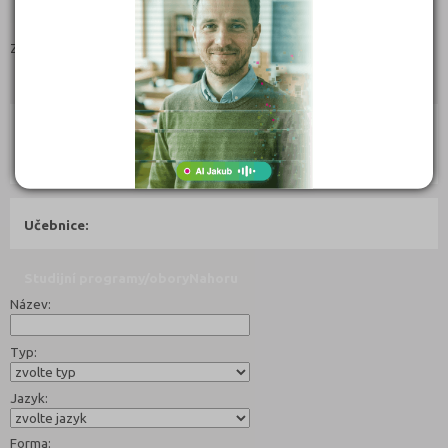
Zobrazit vše
Zdroj dat
Centrum pro zjišťování výsledků vzdělávání
ucebniobory.com doporučují pro přípravu
Nahoru
Ebook:
Jak se dostat na střední školu
Učebnice:
Studijní programy/obory
Nahoru
Název:
Typ:
Jazyk:
Forma: