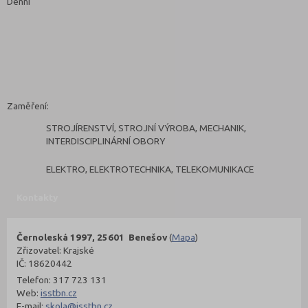
Denní
Zaměření:
STROJÍRENSTVÍ, STROJNÍ VÝROBA, MECHANIK,
INTERDISCIPLINÁRNÍ OBORY
ELEKTRO, ELEKTROTECHNIKA, TELEKOMUNIKACE
Kontakty
Černoleská 1997, 25601 Benešov
(
Mapa
)
Zřizovatel: Krajské
IČ: 18620442
Telefon: 317 723 131
Web:
isstbn.cz
E-mail:
skola@isstbn.cz