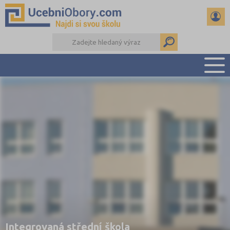
PŘEHLED ŠKOL
PŘÍPRAVA NA PŘIJÍMAČKY
DŮLEŽITÉ TERMÍNY
REFERÁTY
DALŠÍ DRUHY ŠKOL
Integrovaná střední škola