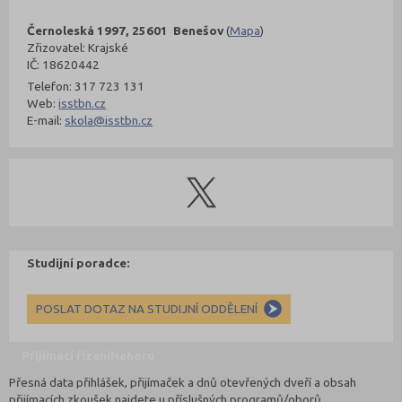
Černoleská 1997, 25601 Benešov
(
Mapa
)
Zřizovatel: Krajské
IČ: 18620442
Telefon: 317 723 131
Web:
isstbn.cz
E-mail:
skola@isstbn.cz
Studijní poradce:
POSLAT DOTAZ NA STUDIJNÍ ODDĚLENÍ
Přijímací řízení
Nahoru
Přesná data přihlášek, přijímaček a dnů otevřených dveří a obsah
přijímacích zkoušek najdete u příslušných programů/oborů.