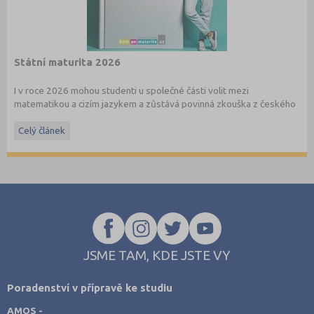
Státní maturita 2026
I v roce 2026 mohou studenti u společné části volit mezi
matematikou a cizím jazykem a zůstává povinná zkouška z českého
jazyka a literatury. Stáhněte si zdarma
e-book
s podrobnými
informacemi.
Celý článek
JSME TAM, KDE JSTE VY
Poradenství v přípravě ke studiu
AMOS -