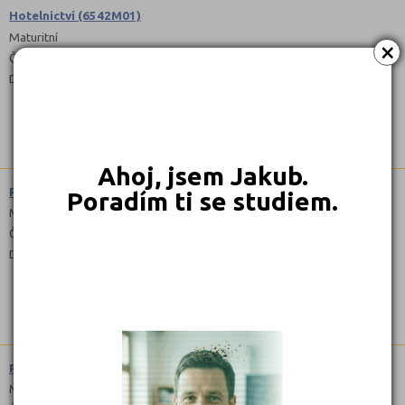
Hotelnictví (6542M01)
Maturitní
×
Čeština
Denní
Ahoj, jsem Jakub.
Pedagogické lyceum (7842M03)
Poradím ti se studiem.
Maturitní
Čeština
Denní
Podnikání (6441L51)
Maturitní