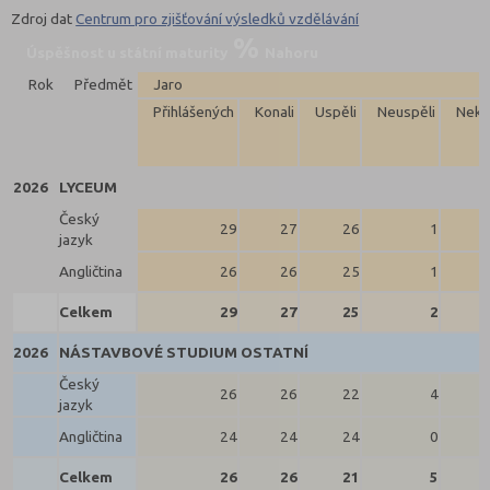
Zdroj dat
Centrum pro zjišťování výsledků vzdělávání
Úspěšnost u státní maturity
Nahoru
Rok
Předmět
Jaro
Přihlášených
Konali
Uspěli
Neuspěli
Neko
2026
LYCEUM
Český
29
27
26
1
jazyk
Angličtina
26
26
25
1
Celkem
29
27
25
2
2026
NÁSTAVBOVÉ STUDIUM OSTATNÍ
Český
26
26
22
4
jazyk
Angličtina
24
24
24
0
Celkem
26
26
21
5