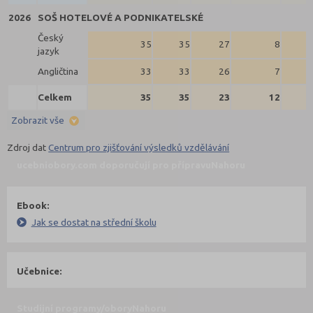
2026
SOŠ HOTELOVÉ A PODNIKATELSKÉ
Český
35
35
27
8
jazyk
Angličtina
33
33
26
7
Celkem
35
35
23
12
Zobrazit vše
Zdroj dat
Centrum pro zjišťování výsledků vzdělávání
ucebniobory.com doporučují pro přípravu
Nahoru
Ebook:
Jak se dostat na střední školu
Učebnice:
Studijní programy/obory
Nahoru