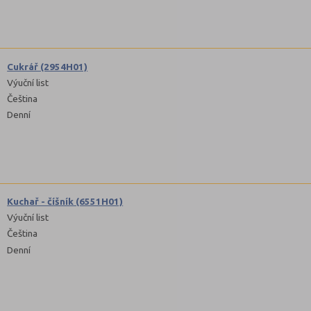
Cukrář (2954H01)
Výuční list
Čeština
Denní
Kuchař - číšník (6551H01)
Výuční list
Čeština
Denní