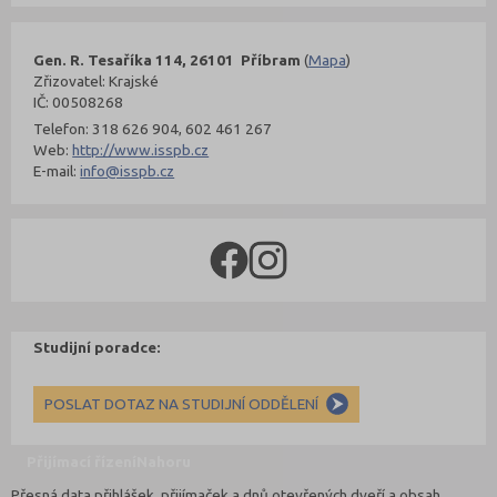
Gen. R. Tesaříka 114, 26101 Příbram
(
Mapa
)
Zřizovatel: Krajské
IČ: 00508268
Telefon: 318 626 904, 602 461 267
Web:
http://www.isspb.cz
E-mail:
info@isspb.cz
Studijní poradce:
POSLAT DOTAZ NA STUDIJNÍ ODDĚLENÍ
Přijímací řízení
Nahoru
Přesná data přihlášek, přijímaček a dnů otevřených dveří a obsah