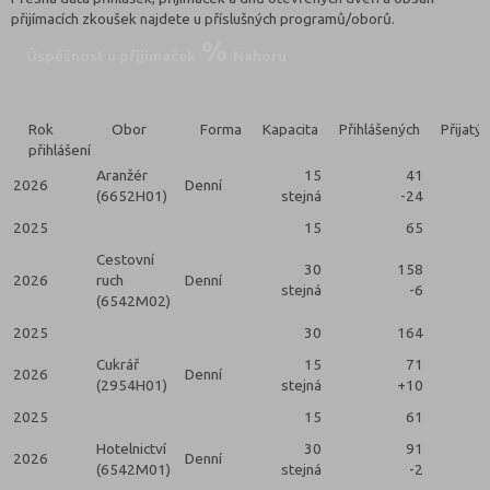
přijímacích zkoušek najdete u příslušných programů/oborů.
Úspěšnost u přijímaček
Nahoru
Rok
Obor
Forma
Kapacita
Přihlášených
Přijatý
přihlášení
Aranžér
15
41
2026
Denní
(6652H01)
stejná
-24
2025
15
65
Cestovní
30
158
2026
ruch
Denní
stejná
-6
(6542M02)
2025
30
164
Cukrář
15
71
2026
Denní
(2954H01)
stejná
+10
2025
15
61
Hotelnictví
30
91
2026
Denní
(6542M01)
stejná
-2