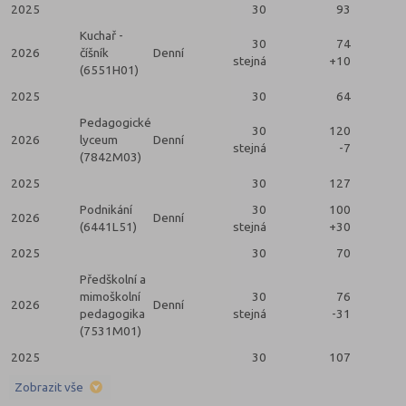
2025
30
93
Kuchař -
30
74
2026
číšník
Denní
stejná
+10
(6551H01)
2025
30
64
Pedagogické
30
120
2026
lyceum
Denní
stejná
-7
(7842M03)
2025
30
127
Podnikání
30
100
2026
Denní
(6441L51)
stejná
+30
2025
30
70
Předškolní a
mimoškolní
30
76
2026
Denní
pedagogika
stejná
-31
(7531M01)
2025
30
107
Zobrazit vše