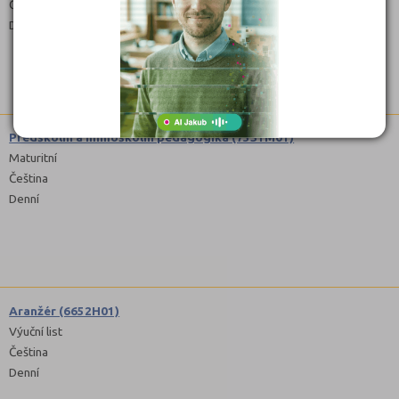
Čeština
Denní, Dálkové
Předškolní a mimoškolní pedagogika (7531M01)
Maturitní
Čeština
Denní
Aranžér (6652H01)
Výuční list
Čeština
Denní