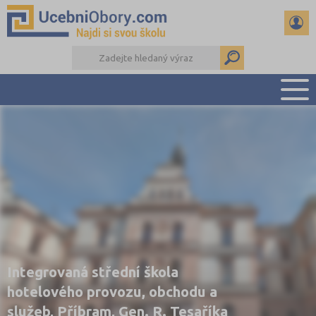
PŘEHLED ŠKOL
PŘÍPRAVA NA PŘIJÍMAČKY
DŮLEŽITÉ TERMÍNY
REFERÁTY
DALŠÍ DRUHY ŠKOL
Integrovaná střední škola
hotelového provozu, obchodu a
služeb, Příbram, Gen. R. Tesaříka