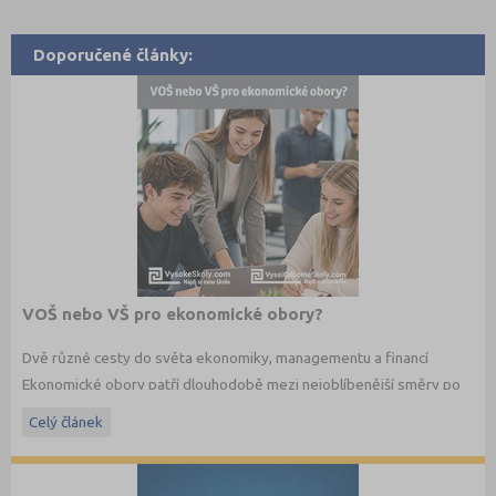
Doporučené články:
VOŠ nebo VŠ pro ekonomické obory?
Dvě různé cesty do světa ekonomiky, managementu a financí
Ekonomické obory patří dlouhodobě mezi nejoblíbenější směry po
maturitě. Budoucí studenti dnes ale nestojí jen před otázkou co
Celý článek
studovat, ale také jakým způsobem. Vedle vysokých škol dnes
existují i vyšší odborné školy, které nabízejí praktičtěji zaměřené
ekonomické studium a úzké propojení s praxí.
Jaké jsou mezi VOŠ a VŠ rozdíly? A která cesta může být vhodnější