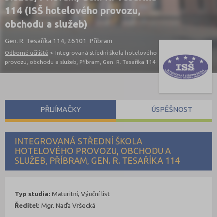
114 (ISŠ hotelového provozu,
obchodu a služeb)
Gen. R. Tesaříka 114, 26101 Příbram
Odborné učiliště
>
Integrovaná střední škola hotelového
provozu, obchodu a služeb, Příbram, Gen. R. Tesaříka 114
PŘIJÍMAČKY
ÚSPĚŠNOST
INTEGROVANÁ STŘEDNÍ ŠKOLA
HOTELOVÉHO PROVOZU, OBCHODU A
SLUŽEB, PŘÍBRAM, GEN. R. TESAŘÍKA 114
Typ studia:
Maturitní, Výuční list
Ředitel:
Mgr. Naďa Vršecká