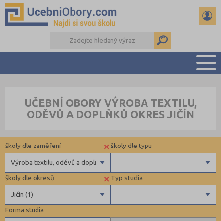
PŘEHLED ŠKOL
UČEBNÍ OBORY VÝROBA TEXTILU,
PŘÍPRAVA NA PŘIJÍMAČKY
ODĚVŮ A DOPLŇKŮ OKRES JIČÍN
DŮLEŽITÉ TERMÍNY
REFERÁTY
×
školy dle zaměření
školy dle typu
DALŠÍ DRUHY ŠKOL
Výroba textilu, oděvů a doplňků
×
školy dle okresů
Typ studia
Technické a IT obory
Krajské
Jičín (1)
Informatika
Forma studia
Hornictví, hutnictví, slévárenství a geologie
Benešov (1)
Maturitní