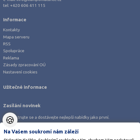
4 letá
tel:
+420 606 411 115
8 letá
Informace
Lycea
Kontakty
Šance na přijetí
Mapa serveru
RSS
Spolupráce
Reklama
Zásady zpracování OÚ
Nastavení cookies
Užitečné informace
Zasílání novinek
🍪
Zaregistrujte se a dostávejte nejlepší nabídky jako první.
Na Vašem soukromí nám záleží