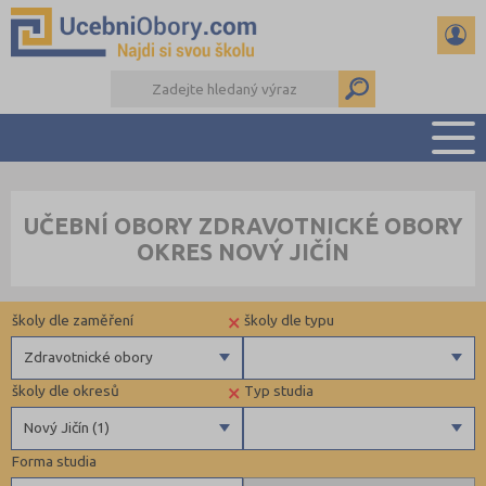
PŘEHLED ŠKOL
UČEBNÍ OBORY ZDRAVOTNICKÉ OBORY
PŘÍPRAVA NA PŘIJÍMAČKY
OKRES NOVÝ JIČÍN
DŮLEŽITÉ TERMÍNY
REFERÁTY
×
školy dle zaměření
školy dle typu
DALŠÍ DRUHY ŠKOL
Zdravotnické obory
×
školy dle okresů
Typ studia
Technické a IT obory
Církevní
Nový Jičín (1)
Informatika
Forma studia
Hornictví, hutnictví, slévárenství a geologie
Blansko (1)
Maturitní