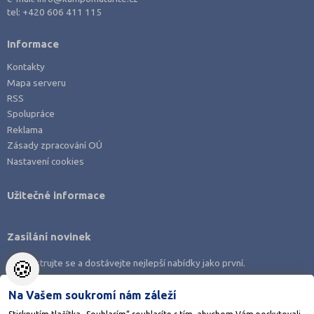
4 letá
Prostějov (1)
tel:
+420 606 411 115
8 letá
Přerov (1)
Informace
Lycea
Příbram (1)
Kontakty
Šance na přijetí
Rakovník (1)
Mapa serveru
Semily (2)
RSS
Spolupráce
Tábor (1)
Reklama
Tachov (1)
Zásady zpracování OÚ
Nastavení cookies
Trutnov (1)
Třebíč (1)
Užitečné informace
Uherské Hradiště (1)
Vsetín (1)
Zasílání novinek
Zlín (2)
🍪
Zaregistrujte se a dostávejte nejlepší nabídky jako první.
Žďár nad Sázavou (1)
Na Vašem soukromí nám záleží