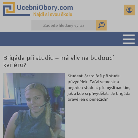
Brigáda při studiu – má vliv na budoucí
PŘEHLED ŠKOL
kariéru?
PŘÍPRAVA NA PŘIJÍMAČKY
DŮLEŽITÉ TERMÍNY
Studenti často řeší při studiu
přivýdělek. Začal semestr a
REFERÁTY
nejeden student přemýšlí nad tím,
DALŠÍ DRUHY ŠKOL
jak a kde si přivydělat. Je brigáda
právě jen o penězích?