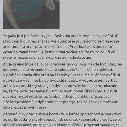
Brigáda je o penězích. Ty jsou často tím prvním impulzem, proč si při
studiu nějakou práci shánět. Ale důležité je si uvědomit, že brigáda je
pro studenta první pracovní zkušenost. První kontakt s tím, jak to
vypadá v zaměstnání. A často i první pochopení, že to, co se učí ve
škole je možná zajímavé, ale pro praxi nedostatečné.
Brigáda umožňuje osvojit si pracovní návyky. Musí někde být, včas, má
odpovědnost a povinnost. Jeho kolegové, šéf, na něho spoléhají.
V průběhu studia díky práci na částečný úvazek, má možnost ověřit si
a utvrdit se v tom, co by opravdu chtěl dělat. A vůbec to nemusí být
práce v oboru, který studuje. Když se podívám kolem sebe, ukazuje
se, že málokdo se reálně živí tím, co vystudoval. Úkol školy je, naučit
člověka myslet nějakým způsobem. Určitou optikou přistupovat
k řešení problémů. Když student nepracuje, tak se zbavuje možnosti
tuto znalost prověřit praxí.
Zároveň díky práci získává kontakty. V každé společnosti je spektrum
pozic. Brigáda je skvělý způsob, jak se dívat kolem sebe a vidět, co to
přesně znamená, pracovat jako ekonom, účetní, procesní manažer, co