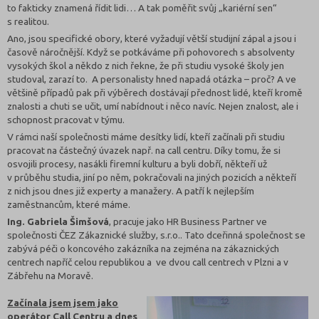
to fakticky znamená řídit lidi… A tak poměřit svůj „kariérní sen“
s realitou.
Ano, jsou specifické obory, které vyžadují větší studijní zápal a jsou i
časově náročnější. Když se potkáváme při pohovorech s absolventy
vysokých škol a někdo z nich řekne, že při studiu vysoké školy jen
studoval, zarazí to. A personalisty hned napadá otázka – proč? A ve
většině případů pak při výběrech dostávají přednost lidé, kteří kromě
znalosti a chuti se učit, umí nabídnout i něco navíc. Nejen znalost, ale i
schopnost pracovat v týmu.
V rámci naší společnosti máme desítky lidí, kteří začínali při studiu
pracovat na částečný úvazek např. na call centru. Díky tomu, že si
osvojili procesy, nasákli firemní kulturu a byli dobří, někteří už
v průběhu studia, jiní po něm, pokračovali na jiných pozicích a někteří
z nich jsou dnes již experty a manažery. A patří k nejlepším
zaměstnancům, které máme.
Ing. Gabriela Šimšová
, pracuje jako HR Business Partner ve
společnosti ČEZ Zákaznické služby, s.r.o.. Tato dceřinná společnost se
zabývá péči o koncového zakázníka na zejména na zákaznických
centrech napříč celou republikou a ve dvou call centrech v Plzni a v
Zábřehu na Moravě.
Začínala jsem jsem jako
operátor Call Centru a dnes