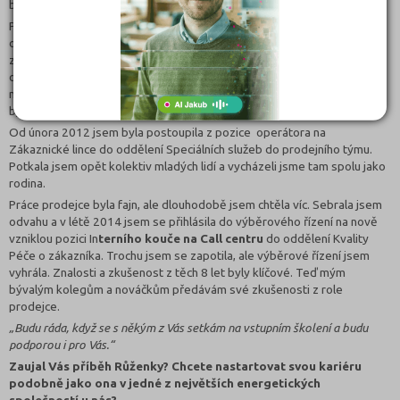
bavit.
Po roce brigády jsem dostala nabídku na plný pracovní úvazek přímo
od ČEZ Zákaznické služby. Když v roce 2011 začal ČEZ nabízet
zákazníkům zemní plyn, byla to příjemná změna, škála požadavků se
opět o trochu rozšířila a získávání zákazníků mě bavilo a i finančně
motivovalo. S příchodem zemního plynu přišla přímo ke mně nabídka
být součástí nově vznikajícího týmu – Prodejního týmu.
Od února 2012 jsem byla postoupila z pozice operátora na
Zákaznické lince do oddělení Speciálních služeb do prodejního týmu.
Potkala jsem opět kolektiv mladých lidí a vycházeli jsme tam spolu jako
rodina.
Práce prodejce byla fajn, ale dlouhodobě jsem chtěla víc. Sebrala jsem
odvahu a v létě 2014 jsem se přihlásila do výběrového řízení na nově
vzniklou pozici In
terního kouče na Call centru
do oddělení Kvality
Péče o zákazníka. Trochu jsem se zapotila, ale výběrové řízení jsem
vyhrála. Znalosti a zkušenost z těch 8 let byly klíčové. Teď mým
bývalým kolegům a nováčkům předávám své zkušenosti z role
prodejce.
„Budu ráda, když se s někým z Vás setkám na vstupním školení a budu
podporou i pro Vás.“
Zaujal Vás příběh Růženky? Chcete nastartovat svou kariéru
podobně jako ona v jedné z největších energetických
společností u nás?