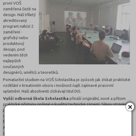
první VOŠ
zaměřená čistě na
design. Náš tříletý
akreditovaný
program nabízí 2
zaměření -
grafický nebo
produktový
design, pod
vedením těch
nejlepších
současných
designérů, umělců a teoretiků.
Pomaturitní studium na VOŠ Scholastika je způsob jak získat praktické
vzdělání v kreativním oboru i možnost najít zajímavé pracovní
uplatnění. Naši absolventi získávají titul DiS.
Vyšší odborná škola Scholastika
přináší originální, nové a přitom
×
praktické přístupy opřené o kvalitní technické zázemí. Silnou stránkou
jsou vyučující pedagogové s letitými zkušenostmi v kreativních
oborech jako například designér
Jan Čapek
, grafičtí designéři
Matěj
Činčera
a Jan Kloss, fotografka
Johana Pošová
, teoretik designu
Adam Štěch
, ilustrátor
Vladimír Strejček
nebo marketingový
specialista
Dominik Hrodek
.