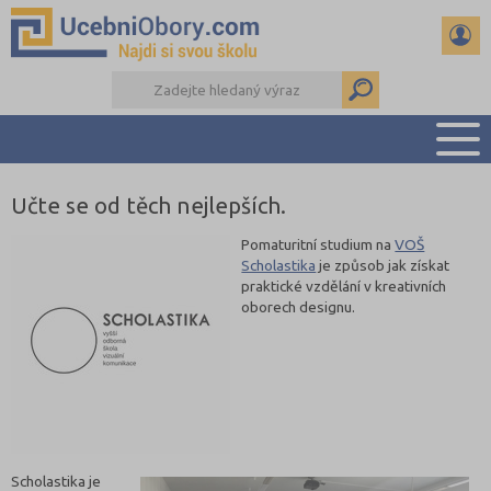
Učte se od těch nejlepších.
PŘEHLED ŠKOL
PŘÍPRAVA NA PŘIJÍMAČKY
Pomaturitní studium na
VOŠ
Scholastika
je způsob jak získat
DŮLEŽITÉ TERMÍNY
praktické vzdělání v kreativních
REFERÁTY
oborech designu.
DALŠÍ DRUHY ŠKOL
Scholastika je