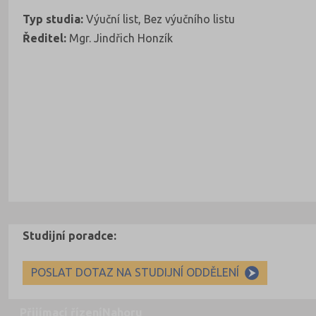
Typ studia:
Výuční list, Bez výučního listu
Ředitel:
Mgr. Jindřich Honzík
Studijní poradce:
POSLAT DOTAZ NA STUDIJNÍ ODDĚLENÍ
Přijímací řízení
Nahoru