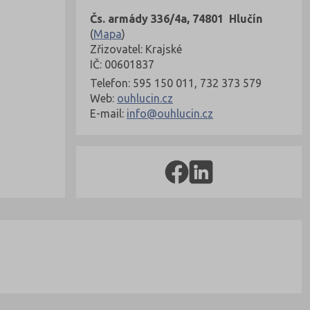
Čs. armády 336/4a, 74801 Hlučín
(
Mapa
)
Zřizovatel: Krajské
IČ: 00601837
Telefon: 595 150 011, 732 373 579
Web:
ouhlucin.cz
E-mail:
info@ouhlucin.cz