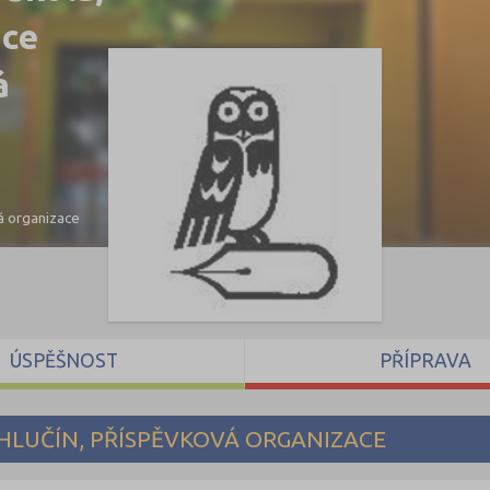
ace
á
vá organizace
ÚSPĚŠNOST
PŘÍPRAVA
 HLUČÍN, PŘÍSPĚVKOVÁ ORGANIZACE