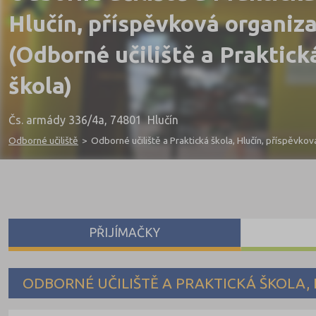
Hlučín, příspěvková organiz
(Odborné učiliště a Praktick
škola)
Čs. armády 336/4a, 74801 Hlučín
Odborné učiliště
>
Odborné učiliště a Praktická škola, Hlučín, příspěvko
PŘIJÍMAČKY
ODBORNÉ UČILIŠTĚ A PRAKTICKÁ ŠKOLA,