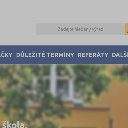
AČKY
DŮLEŽITÉ TERMÍNY
REFERÁTY
DALŠ
 škola,