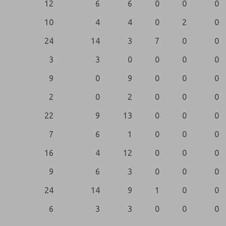
12
6
6
0
0
0
10
4
4
0
2
0
24
14
3
7
0
0
3
3
0
0
0
0
9
0
9
0
0
0
2
0
2
0
0
0
22
9
13
0
0
0
7
6
1
0
0
0
16
4
12
0
0
0
9
6
3
0
0
0
24
14
9
1
0
0
6
3
3
0
0
0