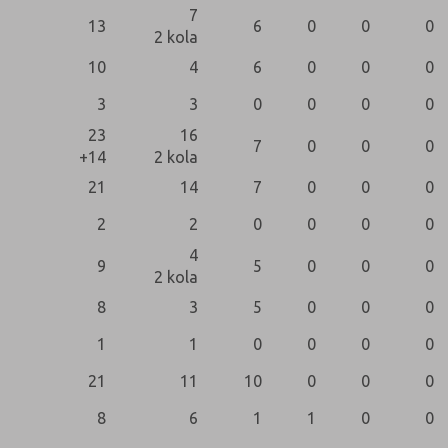
7
13
6
0
0
0
2 kola
10
4
6
0
0
0
3
3
0
0
0
0
23
16
7
0
0
0
+14
2 kola
21
14
7
0
0
0
2
2
0
0
0
0
4
9
5
0
0
0
2 kola
8
3
5
0
0
0
1
1
0
0
0
0
21
11
10
0
0
0
8
6
1
1
0
0