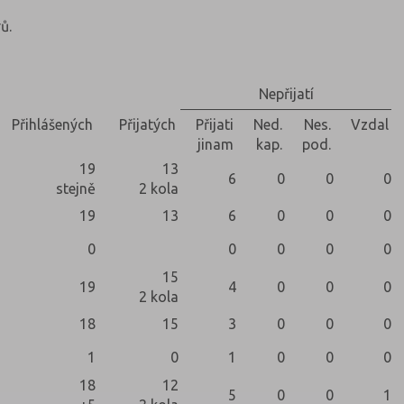
ů.
Nepřijatí
Přihlášených
Přijatých
Přijati
Ned.
Nes.
Vzdal
jinam
kap.
pod.
19
13
6
0
0
0
stejně
2 kola
19
13
6
0
0
0
0
0
0
0
0
15
19
4
0
0
0
2 kola
18
15
3
0
0
0
1
0
1
0
0
0
18
12
5
0
0
1