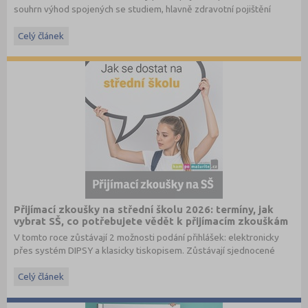
souhrn výhod spojených se studiem, hlavně zdravotní pojištění
hrazené státem, studentské slevy na dopravu a další.
Celý článek
Přijímací zkoušky na střední školu 2026: termíny, jak
vybrat SŠ, co potřebujete vědět k přijímacím zkouškám
V tomto roce zůstávají 2 možnosti podání přihlášek: elektronicky
přes systém DIPSY a klasicky tiskopisem. Zůstávají sjednocené
termíny do oborů s talentovou zkouškou a oborů bez talentové
zkoušky. Stále je možné podat až 3 přihlášky pro maturitní obory
Celý článek
bez talentové zkoušky a 2 přihlášky pro obory s talentovou
zkouškou v 1. a 2. kole. V systému DIPSY jsou k dispozici informace