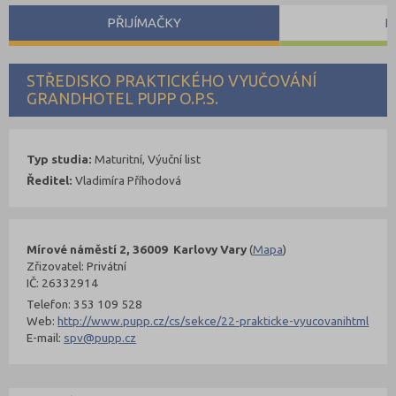
PŘIJÍMAČKY
P
STŘEDISKO PRAKTICKÉHO VYUČOVÁNÍ
GRANDHOTEL PUPP O.P.S.
Typ studia:
Maturitní, Výuční list
Ředitel:
Vladimíra Příhodová
Mírové náměstí 2, 36009 Karlovy Vary
(
Mapa
)
Zřizovatel: Privátní
IČ: 26332914
Telefon: 353 109 528
Web:
http://www.pupp.cz/cs/sekce/22-prakticke-vyucovanihtml
E-mail:
spv@pupp.cz