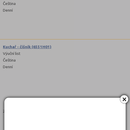
Čeština
Denní
Kuchař - číšník (6551H01)
Výuční list
Čeština
Denní
×
Zaměření:
HOTELNICTVÍ, TURISMUS, GASTRONOMIE