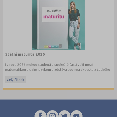
o počtech uchazečů a přihlášek v minulém roce, tyto informace
naleznete nově také na
www.StredniSkoly.com
u jednotlivých škol
spolu s šancemi u maturitní zkoušky. Přihlášku podávají i zájemci o
studium v nematuritním oboru.
Státní maturita 2026
I v roce 2026 mohou studenti u společné části volit mezi
matematikou a cizím jazykem a zůstává povinná zkouška z českého
jazyka a literatury. Stáhněte si zdarma
e-book
s podrobnými
informacemi.
Celý článek