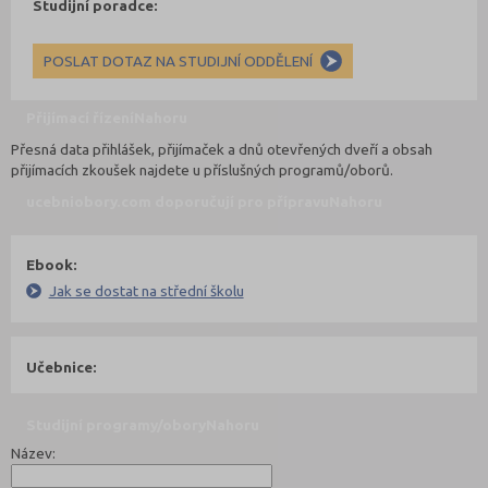
Studijní poradce:
POSLAT DOTAZ NA STUDIJNÍ ODDĚLENÍ
Přijímací řízení
Nahoru
Přesná data přihlášek, přijímaček a dnů otevřených dveří a obsah
přijímacích zkoušek najdete u příslušných programů/oborů.
ucebniobory.com doporučují pro přípravu
Nahoru
Ebook:
Jak se dostat na střední školu
Učebnice:
Studijní programy/obory
Nahoru
Název: