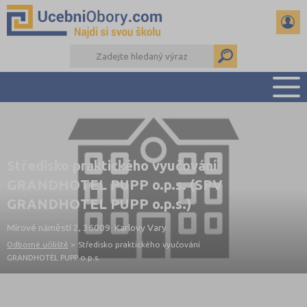
PŘEHLED ŠKOL
PŘÍPRAVA NA PŘIJÍMAČKY
Středisko praktického vyučování
DŮLEŽITÉ TERMÍNY
GRANDHOTEL PUPP o.p.s. (SPV
REFERÁTY
GRANDHOTEL PUPP o.p.s.)
DALŠÍ DRUHY ŠKOL
Mírové náměstí 2, 36009 Karlovy Vary
Odborné učiliště
>
Středisko praktického vyučování
GRANDHOTEL PUPP o.p.s.