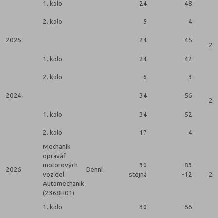
1. kolo
24
48
2. kolo
5
4
2025
24
45
2 k
1. kolo
24
42
2. kolo
6
3
2024
34
56
2 k
1. kolo
34
52
2. kolo
17
4
Mechanik
opravář
motorových
30
83
2026
Denní
vozidel
stejná
-12
2 k
Automechanik
(2368H01)
1. kolo
30
66