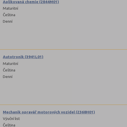
Aplikovaná chemie (2844M01)
Maturitní
Čeština
Denní
Autotronik (3941L01)
Maturitní
Čeština
Denní
Mechanik opravář motorových vozidel (2368H01)
Výuční list
Čeština