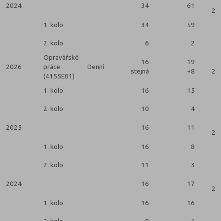
2024
34
61
2 k
1. kolo
34
59
2. kolo
6
2
Opravářské
16
19
2026
práce
Denní
stejná
+8
2 k
(4155E01)
1. kolo
16
15
2. kolo
10
4
2025
16
11
2 k
1. kolo
16
8
2. kolo
11
3
2024
16
17
2 k
1. kolo
16
16
2. kolo
8
1