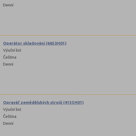
Denní
Operátor skladování (6653H01)
Výuční list
Čeština
Denní
Opravář zemědělských strojů (4155H01)
Výuční list
Čeština
Denní