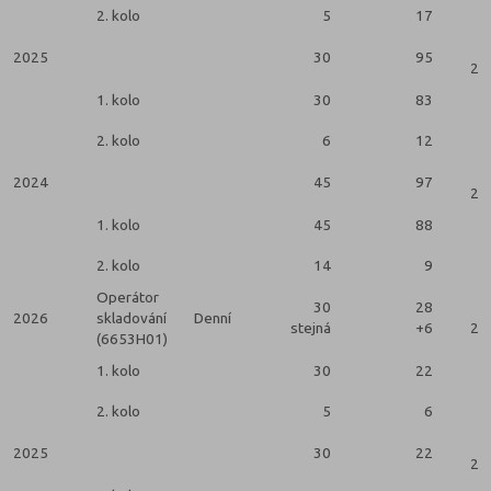
2. kolo
5
17
2025
30
95
2 k
1. kolo
30
83
2. kolo
6
12
2024
45
97
2 k
1. kolo
45
88
2. kolo
14
9
Operátor
30
28
2026
skladování
Denní
stejná
+6
2 k
(6653H01)
1. kolo
30
22
2. kolo
5
6
2025
30
22
2 k