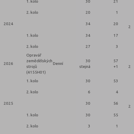
1. kolo
30
21
2. kolo
20
1
2024
34
20
2 k
1. kolo
34
17
2. kolo
27
3
Opravář
zemědělských
30
57
2026
Denní
strojů
stejná
+1
2 k
(4155H01)
1. kolo
30
53
2. kolo
6
4
2025
30
56
2 k
1. kolo
30
55
2. kolo
3
1