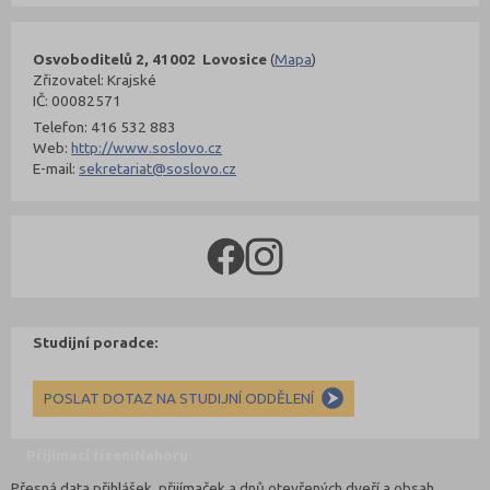
Osvoboditelů 2, 41002 Lovosice
(
Mapa
)
Zřizovatel: Krajské
IČ: 00082571
Telefon: 416 532 883
Web:
http://www.soslovo.cz
E-mail:
sekretariat@soslovo.cz
Studijní poradce:
POSLAT DOTAZ NA STUDIJNÍ ODDĚLENÍ
Přijímací řízení
Nahoru
Přesná data přihlášek, přijímaček a dnů otevřených dveří a obsah