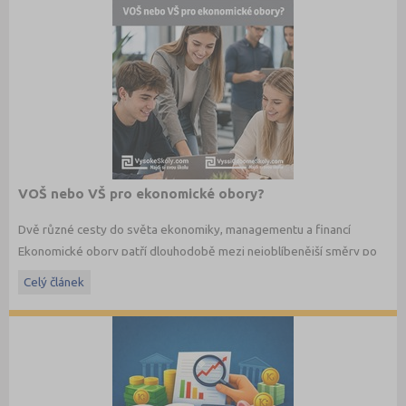
VOŠ nebo VŠ pro ekonomické obory?
Dvě různé cesty do světa ekonomiky, managementu a financí
Ekonomické obory patří dlouhodobě mezi nejoblíbenější směry po
maturitě. Budoucí studenti dnes ale nestojí jen před otázkou co
Celý článek
studovat, ale také jakým způsobem. Vedle vysokých škol dnes
existují i vyšší odborné školy, které nabízejí praktičtěji zaměřené
ekonomické studium a úzké propojení s praxí.
Jaké jsou mezi VOŠ a VŠ rozdíly? A která cesta může být vhodnější
právě pro vás?