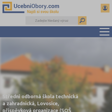
PŘEHLED ŠKOL
PŘÍPRAVA NA PŘIJÍMAČKY
DŮLEŽITÉ TERMÍNY
REFERÁTY
DALŠÍ DRUHY ŠKOL
Střední odborná škola technická
a zahradnická, Lovosice,
příspěvková organizace (SOŠ