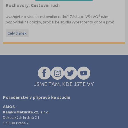
Rozhovory: Cestovní ruch
Uvažujete o studiu cestovního ruchu? Zástupci VŠ i VOŠ nám
odpovídali na otázky, proč si ke studiu vybrat tento obor a proč
případně zvolit právě jejich školu. Zkrácenou verzi rozhovoru si
můžete přečíst v dubnovém čísle časopisu, které se ve svém
Celý článek
speciálu zaměřuje na problematiku cestovního ruchu, a už je na
webu k prolistování zdarma
.
JSME TAM, KDE JSTE VY
Poradenství v přípravě ke studiu
AMOS -
KamPoMaturite.cz, s.r.o.
Dukelských hrdinů 21
170 00 Praha 7