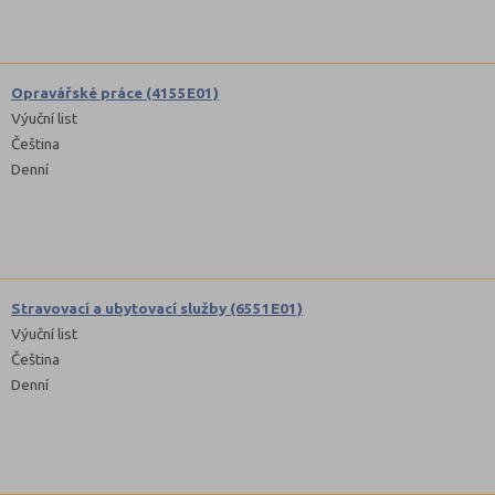
Opravářské práce (4155E01)
Výuční list
Čeština
Denní
Stravovací a ubytovací služby (6551E01)
Výuční list
Čeština
Denní