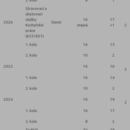
Stravovací a
ubytovací
služby
16
17
2026
Denní
Kuchařské
stejná
+1
2 k
práce
(6551E01)
1. kolo
16
15
2. kolo
10
2
2025
16
16
2 k
1. kolo
16
14
2. kolo
10
2
2024
16
19
2 k
1. kolo
16
17
2. kolo
8
2
Truhlář
30
38