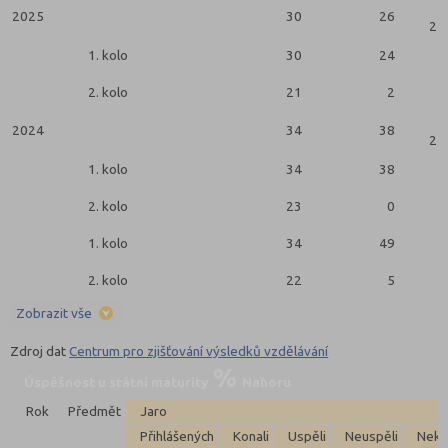
2025
30
26
2 k
1. kolo
30
24
2. kolo
21
2
2024
34
38
2 k
1. kolo
34
38
2. kolo
23
0
1. kolo
34
49
2. kolo
22
5
Zobrazit vše
Zdroj dat
Centrum pro zjišťování výsledků vzdělávání
Úspěšnost u státní maturity
Nahoru
Rok
Předmět
Jaro
Přihlášených
Konali
Uspěli
Neuspěli
Neko