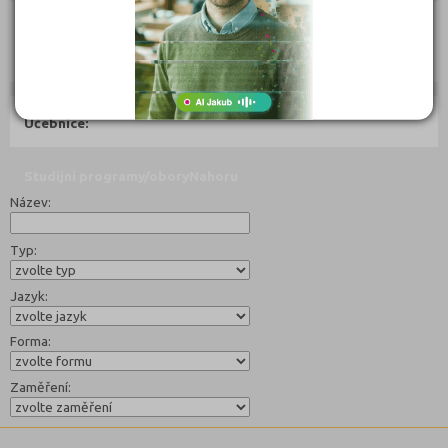
Ebook:
Jak se dostat na střední školu
Učebnice:
Studijní programy/obory
Nahoru
Název:
Typ:
Jazyk:
Forma:
Zaměření: