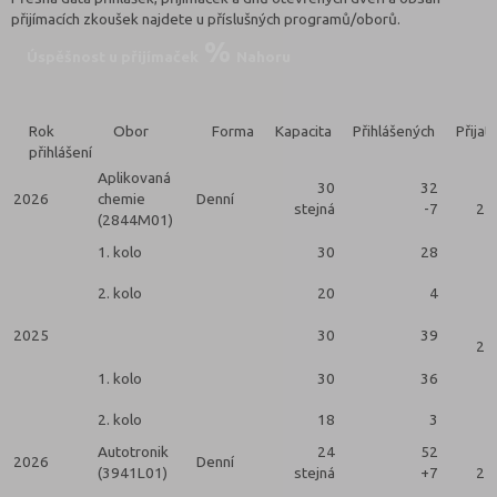
přijímacích zkoušek najdete u příslušných programů/oborů.
Úspěšnost u přijímaček
Nahoru
Rok
Obor
Forma
Kapacita
Přihlášených
Přijat
přihlášení
Aplikovaná
30
32
2026
chemie
Denní
stejná
-7
2 k
(2844M01)
1. kolo
30
28
2. kolo
20
4
2025
30
39
2 k
1. kolo
30
36
2. kolo
18
3
Autotronik
24
52
2026
Denní
(3941L01)
stejná
+7
2 k