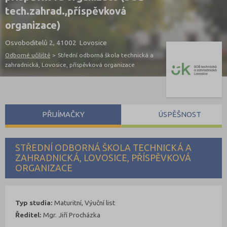
tech.zahrad.,příspěvková
organizace)
Osvoboditelů 2, 41002 Lovosice
Odborné učiliště
>
Střední odborná škola technická a
zahradnická, Lovosice, příspěvková organizace
PŘIJÍMAČKY
ÚSPĚŠNOST
STŘEDNÍ ODBORNÁ ŠKOLA TECHNICKÁ A
ZAHRADNICKÁ, LOVOSICE, PŘÍSPĚVKOVÁ
ORGANIZACE
Typ studia:
Maturitní, Výuční list
Ředitel:
Mgr. Jiří Procházka