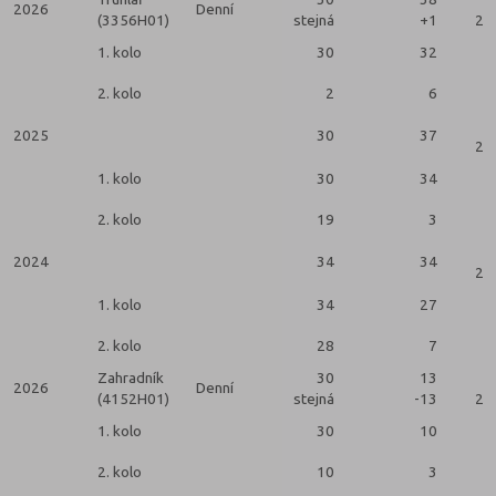
2026
Denní
(3356H01)
stejná
+1
2 k
1. kolo
30
32
2. kolo
2
6
2025
30
37
2 k
1. kolo
30
34
2. kolo
19
3
2024
34
34
2 k
1. kolo
34
27
2. kolo
28
7
Zahradník
30
13
2026
Denní
(4152H01)
stejná
-13
2 k
1. kolo
30
10
2. kolo
10
3