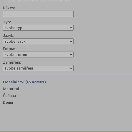
Studijní programy/obory
Nahoru
Název:
Typ:
Jazyk:
Forma:
Zaměření:
Hotelnictví (6542M01)
Maturitní
Čeština
Denní