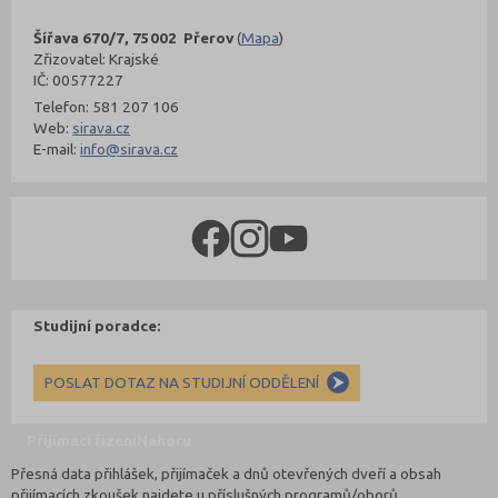
Šířava 670/7, 75002 Přerov
(
Mapa
)
Zřizovatel: Krajské
IČ: 00577227
Telefon: 581 207 106
Web:
sirava.cz
E-mail:
info@sirava.cz
Studijní poradce:
POSLAT DOTAZ NA STUDIJNÍ ODDĚLENÍ
Přijímací řízení
Nahoru
Přesná data přihlášek, přijímaček a dnů otevřených dveří a obsah
přijímacích zkoušek najdete u příslušných programů/oborů.