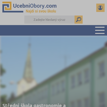
PŘEHLED ŠKOL
PŘÍPRAVA NA PŘIJÍMAČKY
DŮLEŽITÉ TERMÍNY
REFERÁTY
DALŠÍ DRUHY ŠKOL
Střední škola gastronomie a