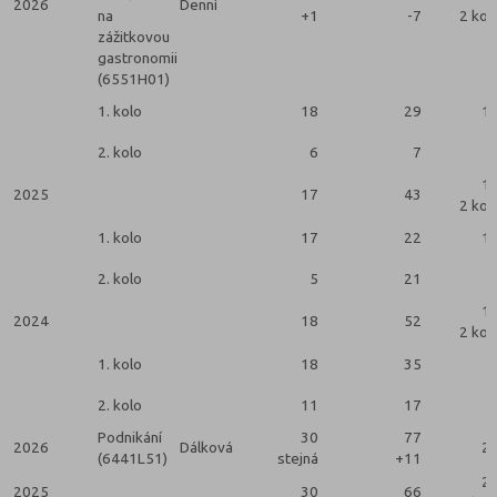
2026
Denní
na
+1
-7
2 kol
zážitkovou
gastronomii
(6551H01)
1. kolo
18
29
1
2. kolo
6
7
1
2025
17
43
2 kol
1. kolo
17
22
1
2. kolo
5
21
1
2024
18
52
2 kol
1. kolo
18
35
2. kolo
11
17
Podnikání
30
77
2026
Dálková
2
(6441L51)
stejná
+11
2
2025
30
66