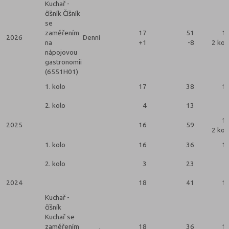
Kuchař -
číšník Číšník
se
zaměřením
17
51
1
2026
Denní
na
+1
-8
2 kol
nápojovou
gastronomii
(6551H01)
1. kolo
17
38
1
2. kolo
4
13
1
2025
16
59
2 kol
1. kolo
16
36
1
2. kolo
3
23
2024
18
41
1
Kuchař -
číšník
Kuchař se
zaměřením
18
36
1