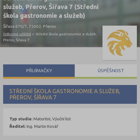
služeb, Přerov, Šířava 7 (Střední
škola gastronomie a služeb)
Šířava 670/7, 75002 Přerov
Odborné učiliště
>
Střední škola gastronomie a služeb,
Přerov, Šířava 7
PŘIJÍMAČKY
ÚSPĚŠNOST
STŘEDNÍ ŠKOLA GASTRONOMIE A SLUŽEB,
PŘEROV, ŠÍŘAVA 7
Typ studia:
Maturitní, Výuční list
Ředitel:
Ing. Martin Kovář