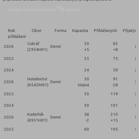
Úspěšnost u přijímaček
Nahoru
Rok
Obor
Forma
Kapacita
Přihlášených
Přijatých
přihlášení
Cukrář
30
83
2026
Denní
2
(2954H01)
+5
+8
2025
25
75
2
2024
24
59
2
Hotelnictví
30
91
2026
Denní
3
(6542M01)
stejná
-28
2025
30
119
3
2024
30
101
3
Kadeřník
58
210
2026
Denní
5
(6951H01)
-2
+15
2025
60
195
5