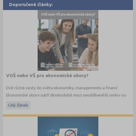
Doporučené články:
VOŠ nebo VŠ pro ekonomické obory?
Dvě různé cesty do světa ekonomiky, managementu a financí
Ekonomické obory patří dlouhodobě mezi nejoblíbenější směry po
maturitě. Budoucí studenti dnes ale nestojí jen před otázkou co
Celý článek
studovat, ale také jakým způsobem. Vedle vysokých škol dnes
existují i vyšší odborné školy, které nabízejí praktičtěji zaměřené
ekonomické studium a úzké propojení s praxí.
Jaké jsou mezi VOŠ a VŠ rozdíly? A která cesta může být vhodnější
právě pro vás?