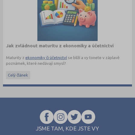
Jak zvládnout maturitu z ekonomiky a účetnictví
Maturity z
ekonomiky či účetnictví
se blíží a vy tonete v záplavě
poznámek, které nedávají smysl?
Maturita ověřuje, jestli student rozumí základním ekonomickým
Celý článek
pojmům a umí je vysvětlit v souvislostech. Nejde jen o naučení
definic nazpaměť, ale hlavně o to, aby dokázal popsat, jak funguje
trh, podnik, bankovnictví nebo daňová soustava.
Právě šíře okruhů bývá důvodem, proč studenti často nevědí, kde
s opakováním začít, a hledají materiály, které jsou strukturované a
jdou rovnou k věci.
JSME TAM, KDE JSTE VY