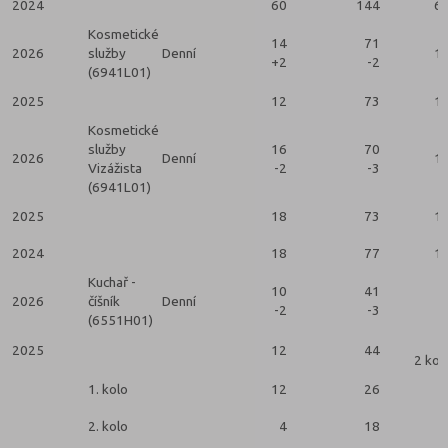
2024
60
144
6
Kosmetické
14
71
2026
služby
Denní
1
+2
-2
(6941L01)
2025
12
73
1
Kosmetické
služby
16
70
2026
Denní
1
Vizážista
-2
-3
(6941L01)
2025
18
73
1
2024
18
77
1
Kuchař -
10
41
2026
číšník
Denní
-2
-3
(6551H01)
2025
12
44
2 kol
1. kolo
12
26
2. kolo
4
18