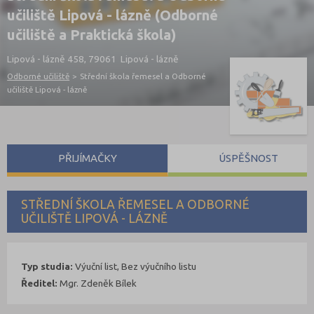
učiliště Lipová - lázně (Odborné
učiliště a Praktická škola)
Lipová - lázně 458, 79061 Lipová - lázně
Odborné učiliště
>
Střední škola řemesel a Odborné
učiliště Lipová - lázně
PŘIJÍMAČKY
ÚSPĚŠNOST
STŘEDNÍ ŠKOLA ŘEMESEL A ODBORNÉ
UČILIŠTĚ LIPOVÁ - LÁZNĚ
Typ studia:
Výuční list, Bez výučního listu
Ředitel:
Mgr. Zdeněk Bílek