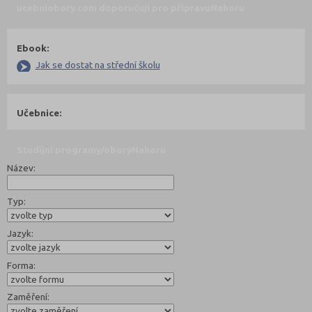
ucebniobory.com doporučují pro přípravu
Nahoru
Ebook:
Jak se dostat na střední školu
Učebnice:
Studijní programy/obory
Nahoru
Název:
Typ:
Jazyk:
Forma:
Zaměření: