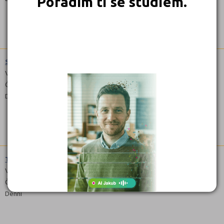
Poradím ti se studiem.
Strojírenské práce (2351E01)
Výuční list
Čeština
Denní
Truhlářská a čalounická výroba (3356E01)
Výuční list
Čeština
Denní