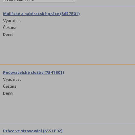
Malířské a natěračské práce (3657E01)
Výuční list
Čeština
Denní
Pečovatelské služby (7541E01)
Výuční list
Čeština
Denní
Práce ve stravování (6551E02)