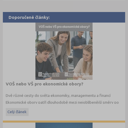
Doporučené články:
VOŠ nebo VŠ pro ekonomické obory?
Dvě různé cesty do světa ekonomiky, managementu a financí
Ekonomické obory patří dlouhodobě mezi nejoblíbenější směry po
maturitě. Budoucí studenti dnes ale nestojí jen před otázkou co
Celý článek
studovat, ale také jakým způsobem. Vedle vysokých škol dnes
existují i vyšší odborné školy, které nabízejí praktičtěji zaměřené
ekonomické studium a úzké propojení s praxí.