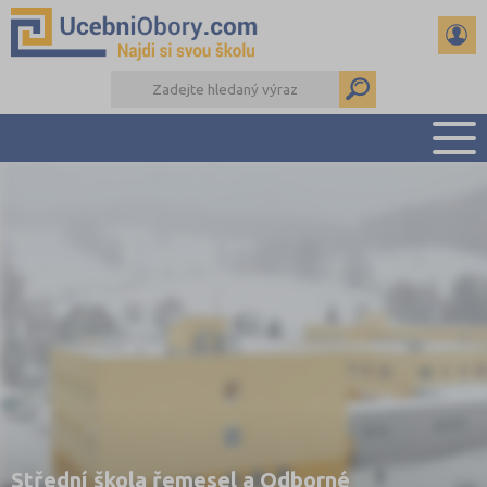
PŘEHLED ŠKOL
PŘÍPRAVA NA PŘIJÍMAČKY
DŮLEŽITÉ TERMÍNY
REFERÁTY
DALŠÍ DRUHY ŠKOL
Střední škola řemesel a Odborné