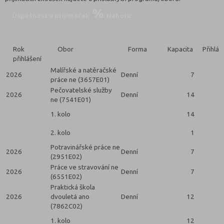
Úspěšnost u přijímaček
Nahoru
Rok
Obor
Forma
Kapacita
Přihlá
přihlášení
Malířské a natěračské
2026
Denní
7
práce ne (3657E01)
Pečovatelské služby
2026
Denní
14
ne (7541E01)
1. kolo
14
2. kolo
1
Potravinářské práce ne
2026
Denní
7
(2951E02)
Práce ve stravování ne
2026
Denní
7
(6551E02)
Praktická škola
2026
dvouletá ano
Denní
12
(7862C02)
1. kolo
12