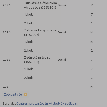
Truhlářská a čalounická
2026
Denní
7
výroba bez (3356E01)
1. kolo
7
2. kolo
1
Zahradnická výroba ne
2026
Denní
14
(4152E02)
1. kolo
14
2. kolo
2
Zednické práce ne
2026
Denní
7
(3667E01)
1. kolo
7
2. kolo
2
2024
14
Zobrazit vše
Zdroj dat
Centrum pro zjišťování výsledků vzdělávání