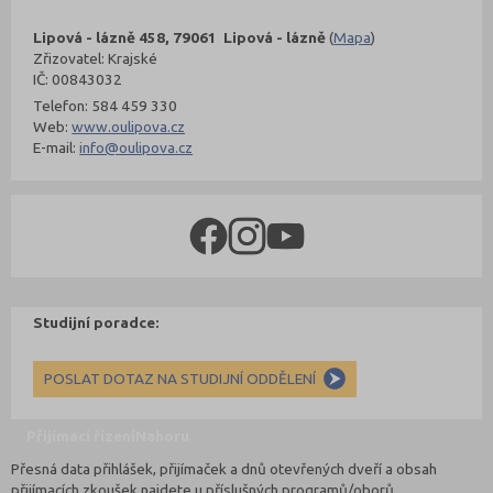
Lipová - lázně 458, 79061 Lipová - lázně
(
Mapa
)
Zřizovatel: Krajské
IČ: 00843032
Telefon: 584 459 330
Web:
www.oulipova.cz
E-mail:
info@oulipova.cz
Studijní poradce:
POSLAT DOTAZ NA STUDIJNÍ ODDĚLENÍ
Přijímací řízení
Nahoru
Přesná data přihlášek, přijímaček a dnů otevřených dveří a obsah
přijímacích zkoušek najdete u příslušných programů/oborů.