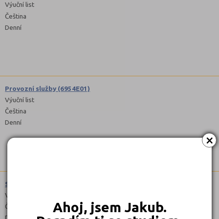
Výuční list
Čeština
Denní
Provozní služby (6954E01)
Výuční list
Čeština
Denní
×
Stravovací a ubytovací služby (6551E01)
Výuční list
Ahoj, jsem Jakub.
Čeština
Denní