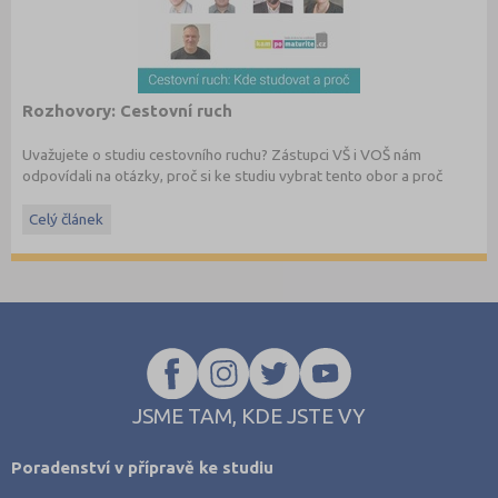
Rozhovory: Cestovní ruch
Uvažujete o studiu cestovního ruchu? Zástupci VŠ i VOŠ nám
odpovídali na otázky, proč si ke studiu vybrat tento obor a proč
případně zvolit právě jejich školu. Zkrácenou verzi rozhovoru si
můžete přečíst v dubnovém čísle časopisu, které se ve svém
Celý článek
speciálu zaměřuje na problematiku cestovního ruchu, a už je na
webu k prolistování zdarma
.
JSME TAM, KDE JSTE VY
Poradenství v přípravě ke studiu