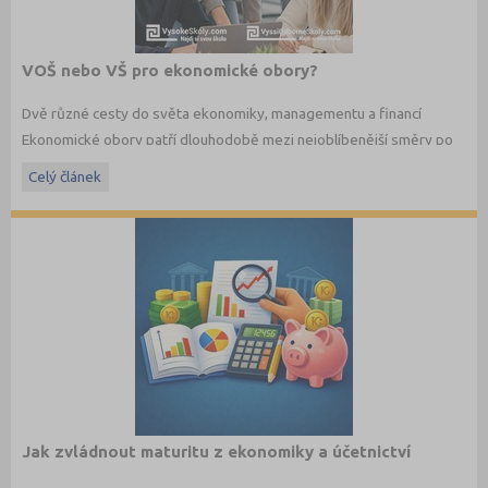
VOŠ nebo VŠ pro ekonomické obory?
Dvě různé cesty do světa ekonomiky, managementu a financí
Ekonomické obory patří dlouhodobě mezi nejoblíbenější směry po
maturitě. Budoucí studenti dnes ale nestojí jen před otázkou co
Celý článek
studovat, ale také jakým způsobem. Vedle vysokých škol dnes
existují i vyšší odborné školy, které nabízejí praktičtěji zaměřené
ekonomické studium a úzké propojení s praxí.
Jaké jsou mezi VOŠ a VŠ rozdíly? A která cesta může být vhodnější
právě pro vás?
Jak zvládnout maturitu z ekonomiky a účetnictví