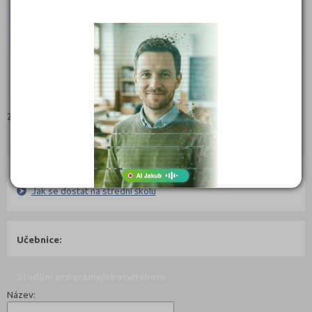
Matematika
5
4
3
1
Angličtina
36
36
35
1
Celkem
41
40
37
3
Zobrazit vše
Zdroj dat
Centrum pro zjišťování výsledků vzdělávání
ucebniobory.com doporučují pro přípravu
Nahoru
Ebook:
Jak se dostat na střední školu
Učebnice:
Studijní programy/obory
Nahoru
Název: