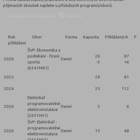
přijímacích zkoušek najdete u příslušných programů/oborů.
Úspěšnost u přijímaček
Nahoru
Rok
Obor
Forma
Kapacita
Přihlášených
Při
přihlášení
ŠVP: Ekonomika a
podnikání - řízení
26
87
2026
Denní
sportu
-3
+6
(6341M01)
2025
29
81
2024
25
112
Elektrikář
programovatelné
2026
Denní
3
6
elektroinstalace
(2651H01)
ŠVP: Elektrikář -
programovatelné
2026
Denní
15
48
elektroinstalace
(2651H01)