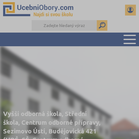
PŘEHLED ŠKOL
PŘÍPRAVA NA PŘIJÍMAČKY
DŮLEŽITÉ TERMÍNY
REFERÁTY
DALŠÍ DRUHY ŠKOL
Vyšší odborná škola, Střední
škola, Centrum odborné přípravy,
Sezimovo Ústí, Budějovická 421