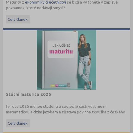
Maturity z
ekonomiky či účetnictví
se blíží a vy tonete v záplavě
poznámek, které nedávají smysl?
Maturita ověřuje, jestli student rozumí základním ekonomickým
Celý článek
pojmům a umí je vysvětlit v souvislostech. Nejde jen o naučení
definic nazpaměť, ale hlavně o to, aby dokázal popsat, jak funguje
trh, podnik, bankovnictví nebo daňová soustava.
Právě šíře okruhů bývá důvodem, proč studenti často nevědí, kde
s opakováním začít, a hledají materiály, které jsou strukturované a
jdou rovnou k věci.
Státní maturita 2026
I v roce 2026 mohou studenti u společné části volit mezi
matematikou a cizím jazykem a zůstává povinná zkouška z českého
jazyka a literatury. Stáhněte si zdarma
e-book
s podrobnými
informacemi.
Celý článek