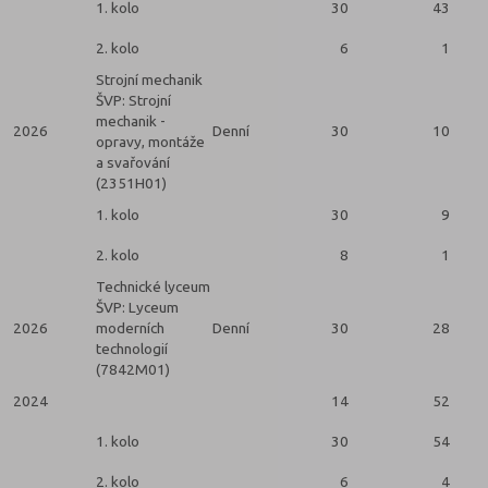
1. kolo
30
43
2. kolo
6
1
Strojní mechanik
ŠVP: Strojní
mechanik -
2026
Denní
30
10
opravy, montáže
a svařování
(2351H01)
1. kolo
30
9
2. kolo
8
1
Technické lyceum
ŠVP: Lyceum
2026
moderních
Denní
30
28
technologií
(7842M01)
2024
14
52
1. kolo
30
54
2. kolo
6
4