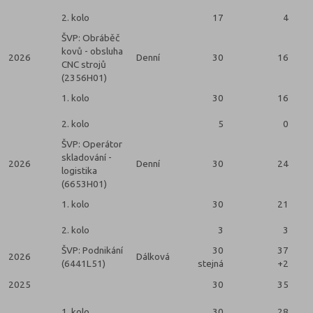
2. kolo
17
4
ŠVP: Obráběč
kovů - obsluha
2026
Denní
30
16
CNC strojů
(2356H01)
1. kolo
30
16
2. kolo
5
0
ŠVP: Operátor
skladování -
2026
Denní
30
24
logistika
(6653H01)
1. kolo
30
21
2. kolo
3
3
ŠVP: Podnikání
30
37
2026
Dálková
(6441L51)
stejná
+2
2025
30
35
1. kolo
30
28