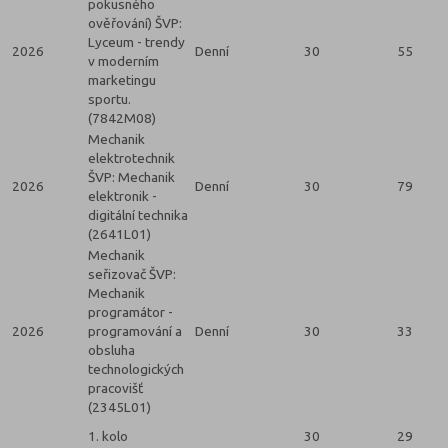
pokusného
ověřování) ŠVP:
Lyceum - trendy
2026
Denní
30
55
v moderním
marketingu
sportu.
(7842M08)
Mechanik
elektrotechnik
ŠVP: Mechanik
2026
Denní
30
79
elektronik -
digitální technika
(2641L01)
Mechanik
seřizovač ŠVP:
Mechanik
programátor -
2026
programování a
Denní
30
33
obsluha
technologických
pracovišť
(2345L01)
1. kolo
30
29