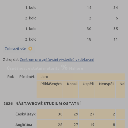
1. kolo
14
34
2. kolo
2
6
1. kolo
30
35
2. kolo
18
11
Zobrazit vše
Zdroj dat
Centrum pro zjišťování výsledků vzdělávání
Úspěšnost u státní maturity
Nahoru
Rok
Předmět
Jaro
Přihlášených
Konali
Uspěli
Neuspěli
Neko
2026
NÁSTAVBOVÉ STUDIUM OSTATNÍ
Český jazyk
30
29
27
2
Angličtina
28
27
19
8