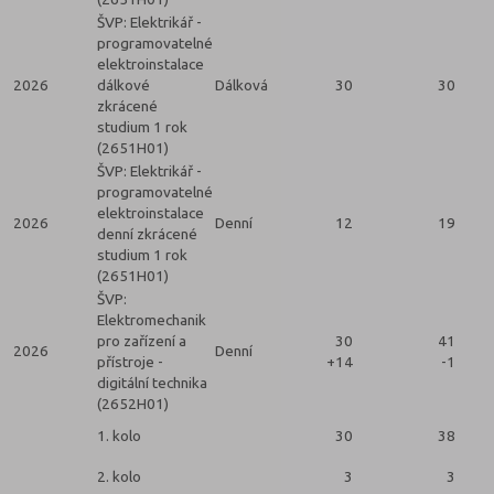
ŠVP: Elektrikář -
programovatelné
elektroinstalace
2026
dálkové
Dálková
30
30
zkrácené
studium 1 rok
(2651H01)
ŠVP: Elektrikář -
programovatelné
elektroinstalace
2026
Denní
12
19
denní zkrácené
studium 1 rok
(2651H01)
ŠVP:
Elektromechanik
pro zařízení a
30
41
2026
Denní
přístroje -
+14
-1
digitální technika
(2652H01)
1. kolo
30
38
2. kolo
3
3