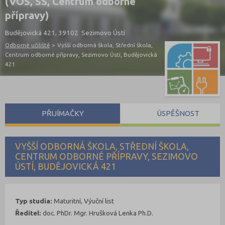
(VOŠ, SŠ, Centrum odborné
přípravy)
Budějovická 421, 39102 Sezimovo Ústí
Odborné učiliště
>
Vyšší odborná škola, Střední škola,
Centrum odborné přípravy, Sezimovo Ústí, Budějovická
421
PŘIJÍMAČKY
ÚSPĚŠNOST
VYŠŠÍ ODBORNÁ ŠKOLA, STŘEDNÍ ŠKOLA,
CENTRUM ODBORNÉ PŘÍPRAVY, SEZIMOVO
ÚSTÍ, BUDĚJOVICKÁ 421
Typ studia:
Maturitní, Výuční list
Ředitel:
doc. PhDr. Mgr. Hrušková Lenka Ph.D.