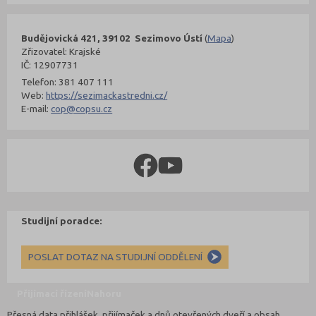
Budějovická 421, 39102 Sezimovo Ústí
(
Mapa
)
Zřizovatel: Krajské
IČ: 12907731
Telefon: 381 407 111
Web:
https://sezimackastredni.cz/
E-mail:
cop@copsu.cz
Studijní poradce:
POSLAT DOTAZ NA STUDIJNÍ ODDĚLENÍ
Přijímací řízení
Nahoru
Přesná data přihlášek, přijímaček a dnů otevřených dveří a obsah