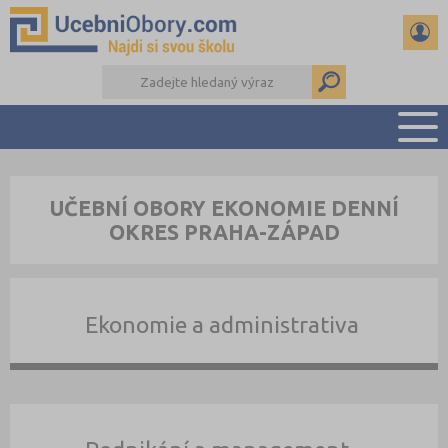
PŘEHLED ŠKOL
UČEBNÍ OBORY EKONOMIE DENNÍ
PŘÍPRAVA NA PŘIJÍMAČKY
OKRES PRAHA-ZÁPAD
DŮLEŽITÉ TERMÍNY
REFERÁTY
DALŠÍ DRUHY ŠKOL
Ekonomie a administrativa