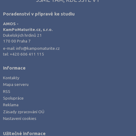
Zdravotnické obory
Karviná (8)
Poradenství v přípravě ke studiu
Pedagogika a sociální péče
Kladno (4)
AMOS -
Umělecké obory
Klatovy (4)
KamPoMaturite.cz, s.r.o.
Praktická škola
Kolín (2)
Dukelských hrdinů 21
170 00 Praha 7
Gymnázia
Kroměříž (3)
e-mail:
info@kampomaturite.cz
4 letá
Kutná Hora (2)
tel:
+420 606 411 115
8 letá
Liberec (5)
Informace
Lycea
Litoměřice (6)
Kontakty
Šance na přijetí
Louny (7)
Mapa serveru
Mělník (3)
RSS
Spolupráce
Mladá Boleslav (6)
Reklama
Most (4)
Zásady zpracování OÚ
Nastavení cookies
Náchod (3)
Nový Jičín (8)
Užitečné informace