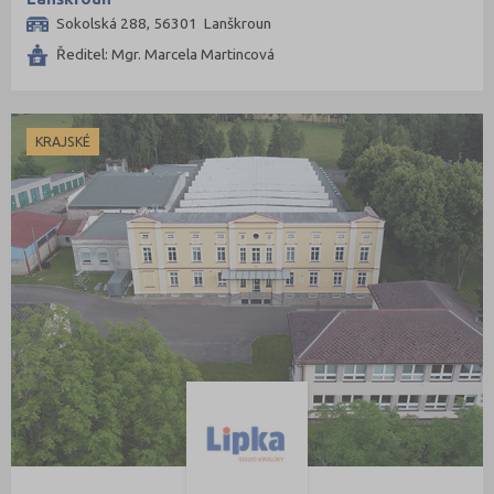
Ústí nad Labem (5)
Sokolská 288, 56301 Lanškroun
Ústí nad Orlicí (5)
Ředitel: Mgr. Marcela Martincová
Vsetín (5)
Vyškov (3)
KRAJSKÉ
Zlín (7)
Znojmo (6)
Žďár nad Sázavou (7)