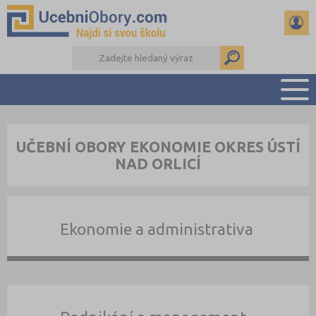
PŘEHLED ŠKOL
UČEBNÍ OBORY EKONOMIE OKRES ÚSTÍ
PŘÍPRAVA NA PŘIJÍMAČKY
NAD ORLICÍ
DŮLEŽITÉ TERMÍNY
REFERÁTY
DALŠÍ DRUHY ŠKOL
Ekonomie a administrativa