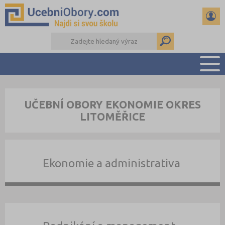
PŘEHLED ŠKOL
UČEBNÍ OBORY EKONOMIE OKRES
PŘÍPRAVA NA PŘIJÍMAČKY
LITOMĚŘICE
DŮLEŽITÉ TERMÍNY
REFERÁTY
DALŠÍ DRUHY ŠKOL
Ekonomie a administrativa