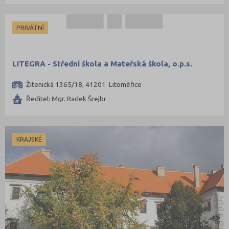
Příbram (5)
Rokycany (1)
PRIVÁTNÍ
Rychnov nad Kněžnou (2)
Semily (3)
LITEGRA - Střední škola a Mateřská škola, o.p.s.
Sokolov (3)
Žitenická 1365/18, 41201 Litoměřice
Strakonice (4)
Ředitel: Mgr. Radek Šrejbr
Svitavy (2)
Šumperk (3)
Tábor (4)
KRAJSKÉ
Tachov (3)
Teplice (6)
Trutnov (4)
Třebíč (3)
Uherské Hradiště (8)