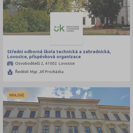
Ústí nad Labem (5)
Ústí nad Orlicí (5)
Vsetín (5)
Vyškov (3)
Zlín (7)
Znojmo (6)
Střední odborná škola technická a zahradnická,
Lovosice, příspěvková organizace
Žďár nad Sázavou (7)
Osvoboditelů 2, 41002 Lovosice
Ředitel: Mgr. Jiří Procházka
KRAJSKÉ