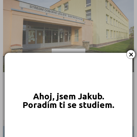
×
Střední odborné učiliště elektrotechnické, Plzeň,
Ahoj, jsem Jakub.
Vejprnická 56
Vejprnická 56, 31800 Plzeň
Poradím ti se studiem.
Ředitel: Ing. Jaroslav Černý
KRAJSKÉ