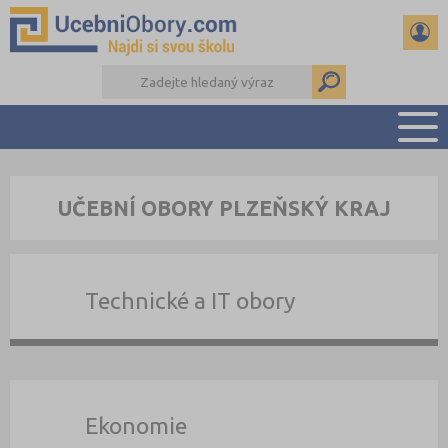
PŘEHLED ŠKOL
UČEBNÍ OBORY PLZEŇSKÝ KRAJ
PŘÍPRAVA NA PŘIJÍMAČKY
DŮLEŽITÉ TERMÍNY
REFERÁTY
Technické a IT obory
DALŠÍ DRUHY ŠKOL
Ekonomie