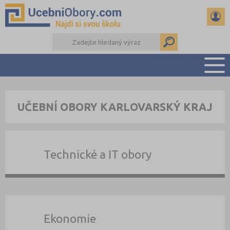
PŘEHLED ŠKOL
UČEBNÍ OBORY KARLOVARSKÝ KRAJ
PŘÍPRAVA NA PŘIJÍMAČKY
DŮLEŽITÉ TERMÍNY
REFERÁTY
Technické a IT obory
DALŠÍ DRUHY ŠKOL
Ekonomie