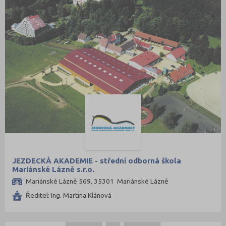
Šumperk (9)
Tábor (8)
Tachov (3)
Teplice (9)
Trutnov (11)
Třebíč (7)
Uherské Hradiště (10)
Ústí nad Labem (7)
Ústí nad Orlicí (12)
Vsetín (11)
JEZDECKÁ AKADEMIE - střední odborná škola
Vyškov (4)
Mariánské Lázně s.r.o.
Zlín (13)
Mariánské Lázně 569, 35301 Mariánské Lázně
Znojmo (8)
Ředitel: Ing. Martina Klánová
Žďár nad Sázavou (13)
Karlovarský kraj