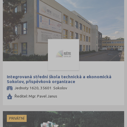
Praha hlavní město (66)
Praha-východ (5)
Praha-západ (2)
Prachatice (1)
Prostějov (7)
Přerov (13)
Příbram (7)
Rakovník (5)
Integrovaná střední škola technická a ekonomická
Rokycany (2)
Sokolov, příspěvková organizace
Rychnov nad Kněžnou (4)
Jednoty 1620, 35601 Sokolov
Semily (5)
Ředitel: Mgr. Pavel Janus
Sokolov (4)
Strakonice (5)
PRIVÁTNÍ
Svitavy (7)