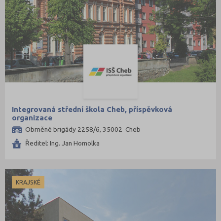
Mělník (5)
Mladá Boleslav (10)
Most (8)
Náchod (8)
Nový Jičín (11)
Nymburk (8)
Olomouc (18)
Integrovaná střední škola Cheb, příspěvková
Opava (9)
organizace
Ostrava-město (14)
Obrněné brigády 2258/6, 35002 Cheb
Pardubice (14)
Ředitel: Ing. Jan Homolka
Pelhřimov (7)
Písek (4)
KRAJSKÉ
Plzeň-jih (2)
Plzeň-město (11)
Plzeň-sever (1)