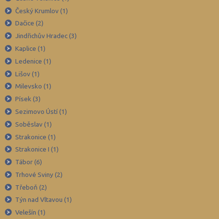
Zpracování kůže a plastů, výroba obuvi
Bruntál (6)
Večerní
Český Krumlov (1)
Zpracování dřeva, nábytku
Břeclav (5)
Dačice (2)
Polygrafie, grafika a foto, knihy
Česká Lípa (3)
Jindřichův Hradec (3)
Stavebnictví, geodézie
České Budějovice (15)
Kaplice (1)
Ledenice (1)
Doprava a spoje
Český Krumlov (3)
Lišov (1)
Informační služby
Děčín (14)
Milevsko (1)
Ekonomie
Domažlice (5)
Písek (3)
Ekonomie a administrativa
Frýdek-Místek (7)
Sezimovo Ústí (1)
Podnikání a management
Havlíčkův Brod (7)
Soběslav (1)
Strakonice (1)
Hotelnictví, turismus, gastronomie
Hodonín (10)
Strakonice I (1)
Obchod, prodej
Hradec Králové (11)
Tábor (6)
Služby
Cheb (6)
Trhové Sviny (2)
Přírodovědné a potravinářské obory
Chomutov (2)
Třeboň (2)
Ekologie a ochrana ŽP
Chrudim (9)
Týn nad Vltavou (1)
Velešín (1)
Výroba a technologie potravin
Jablonec nad Nisou (2)