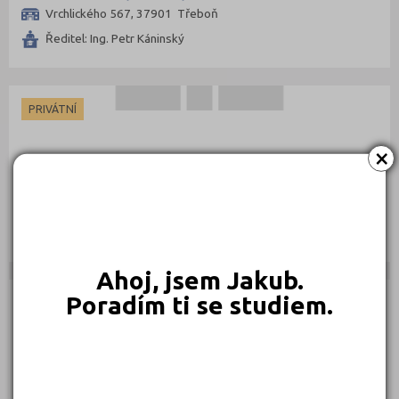
Vrchlického 567, 37901 Třeboň
Ředitel: Ing. Petr Káninský
PRIVÁTNÍ
×
Potravinářské středisko praktického vyučování s.r.o. v
likvidaci
K. Světlé 512/4, 37004 České Budějovice
Ředitel: RNDr. Alena Marková
Ahoj, jsem Jakub.
Poradím ti se studiem.
PRIVÁTNÍ
Středisko praktického vyučování HH, s.r.o.