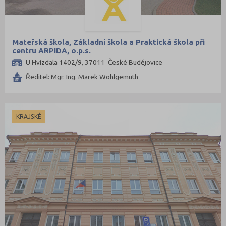
Praha hlavní město (66)
Praha-východ (5)
Mateřská škola, Základní škola a Praktická škola při
Praha-západ (2)
centru ARPIDA, o.p.s.
Prachatice (1)
U Hvízdala 1402/9, 37011 České Budějovice
Prostějov (7)
Ředitel: Mgr. Ing. Marek Wohlgemuth
Přerov (13)
Příbram (7)
KRAJSKÉ
Rakovník (5)
Rokycany (2)
Rychnov nad Kněžnou (4)
Semily (5)
Sokolov (4)
Strakonice (5)
Svitavy (7)