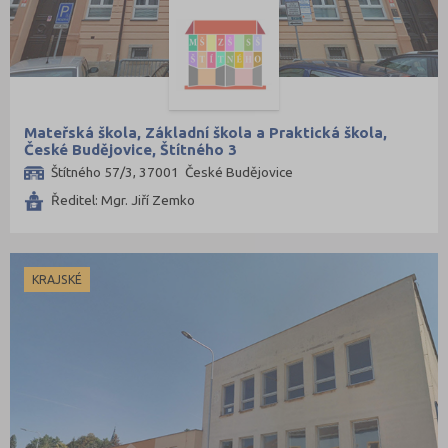
Šumperk (9)
Tábor (8)
Tachov (3)
Teplice (9)
Mateřská škola, Základní škola a Praktická škola,
Trutnov (11)
České Budějovice, Štítného 3
Třebíč (7)
Štítného 57/3, 37001 České Budějovice
Uherské Hradiště (10)
Ředitel: Mgr. Jiří Zemko
Ústí nad Labem (7)
Ústí nad Orlicí (12)
KRAJSKÉ
Vsetín (11)
Vyškov (4)
Zlín (13)
Znojmo (8)
Žďár nad Sázavou (13)
Jihočeský kraj