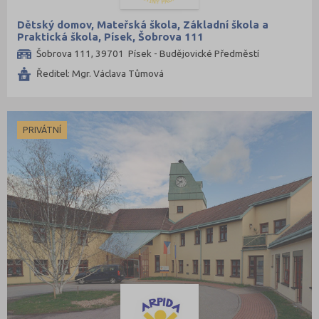
Mělník (5)
Dětský domov, Mateřská škola, Základní škola a
Mladá Boleslav (10)
Praktická škola, Písek, Šobrova 111
Most (8)
Šobrova 111, 39701 Písek - Budějovické Předměstí
Náchod (8)
Ředitel: Mgr. Václava Tůmová
Nový Jičín (11)
Nymburk (8)
PRIVÁTNÍ
Olomouc (18)
Opava (9)
Ostrava-město (14)
Pardubice (14)
Pelhřimov (7)
Písek (4)
Plzeň-jih (2)
Plzeň-město (11)
Plzeň-sever (1)