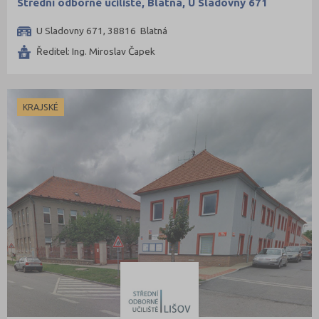
Střední odborné učiliště, Blatná, U Sladovny 671
U Sladovny 671, 38816 Blatná
Ředitel: Ing. Miroslav Čapek
KRAJSKÉ