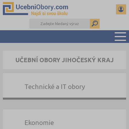
PŘEHLED ŠKOL
UČEBNÍ OBORY JIHOČESKÝ KRAJ
PŘÍPRAVA NA PŘIJÍMAČKY
DŮLEŽITÉ TERMÍNY
REFERÁTY
Technické a IT obory
DALŠÍ DRUHY ŠKOL
Ekonomie