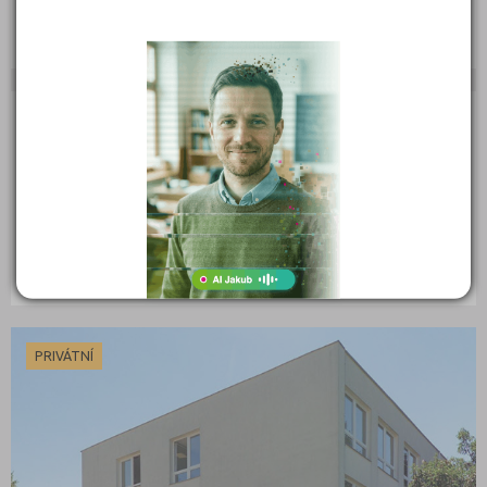
Lannova 22, 37001 České Budějovice
Ředitel: Marcela Holbojová
PRIVÁTNÍ
Středisko praktického vyučování truhlářů Ledenice
spol. s r.o.
Trocnovská 212, 37311 Ledenice
Ředitel: Jaroslav Šimek
PRIVÁTNÍ