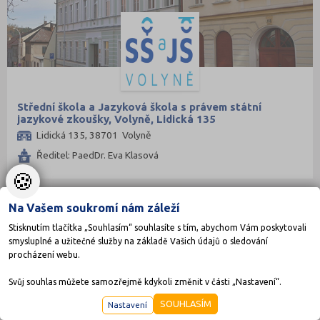
Střední škola a Jazyková škola s právem státní
jazykové zkoušky, Volyně, Lidická 135
Lidická 135, 38701 Volyně
Ředitel: PaedDr. Eva Klasová
🍪
Na Vašem soukromí nám záleží
KRAJSKÉ
Stisknutím tlačítka „Souhlasím“ souhlasíte s tím, abychom Vám poskytovali
smysluplné a užitečné služby na základě Vašich údajů o sledování
procházení webu.
Svůj souhlas můžete samozřejmě kdykoli změnit v části „Nastavení“.
SOUHLASÍM
Nastavení