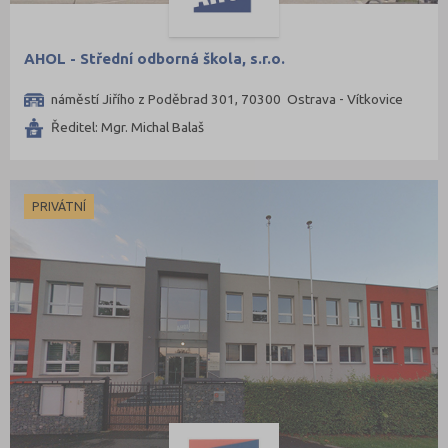
Louny (8)
Mělník (5)
AHOL - Střední odborná škola, s.r.o.
Mladá Boleslav (10)
Most (8)
náměstí Jiřího z Poděbrad 301, 70300 Ostrava - Vítkovice
Náchod (8)
Ředitel: Mgr. Michal Balaš
Nový Jičín (11)
Nymburk (8)
PRIVÁTNÍ
Olomouc (18)
Opava (9)
Ostrava-město (14)
Pardubice (14)
Pelhřimov (7)
Písek (4)
Plzeň-jih (2)
Plzeň-město (11)