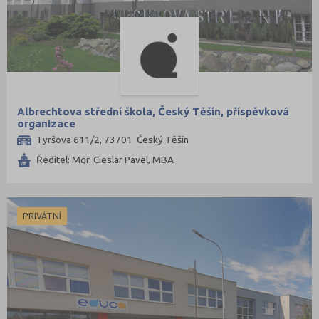
Svitavy (7)
Šumperk (9)
Tábor (8)
Tachov (3)
Teplice (9)
Albrechtova střední škola, Český Těšín, příspěvková
Trutnov (11)
organizace
Třebíč (7)
Tyršova 611/2, 73701 Český Těšín
Uherské Hradiště (10)
Ředitel: Mgr. Cieslar Pavel, MBA
Ústí nad Labem (7)
Ústí nad Orlicí (12)
PRIVÁTNÍ
Vsetín (11)
Vyškov (4)
Zlín (13)
Znojmo (8)
Žďár nad Sázavou (13)