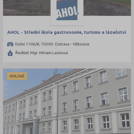
Plzeň-sever (1)
Praha hlavní město (66)
Praha-východ (5)
AHOL - Střední škola gastronomie, turismu a lázeňství
Praha-západ (2)
Prachatice (1)
Dušní 1106/8, 70300 Ostrava - Vítkovice
Prostějov (7)
Ředitel: Mgr. Miriam Lacinová
Přerov (13)
Příbram (7)
KRAJSKÉ
Rakovník (5)
Rokycany (2)
Rychnov nad Kněžnou (4)
Semily (5)
Sokolov (4)
Strakonice (5)