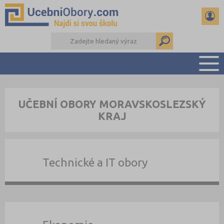
PŘEHLED ŠKOL
UČEBNÍ OBORY MORAVSKOSLEZSKÝ
PŘÍPRAVA NA PŘIJÍMAČKY
KRAJ
DŮLEŽITÉ TERMÍNY
REFERÁTY
DALŠÍ DRUHY ŠKOL
Technické a IT obory