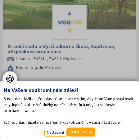
Střední škola a Vyšší odborná škola, Kopřivnice,
příspěvková organizace
Husova 1302/11, 74221 Kopřivnice
Ředitel: Ing. Jiří Pištecký
🍪
Na Vašem soukromí nám záleží
KRAJSKÉ
Stisknutím tlačítka „Souhlasím“ souhlasíte s tím, abychom Vám poskytovali
smysluplné a užitečné služby na základě Vašich údajů o sledování
procházení webu.
Svůj souhlas můžete samozřejmě kdykoli změnit v části „Nastavení“.
SOUHLASÍM
Nastavení