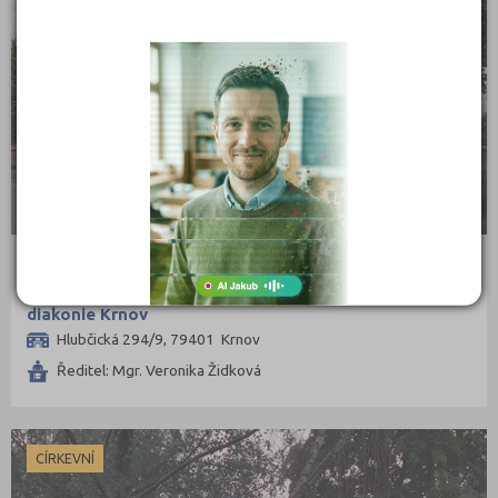
Mateřská škola, základní škola a střední škola Slezské
diakonie Krnov
Hlubčická 294/9, 79401 Krnov
Ředitel: Mgr. Veronika Židková
CÍRKEVNÍ