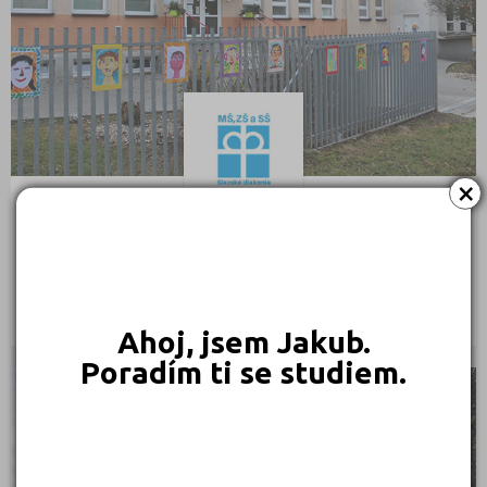
×
Mateřská škola, základní škola a střední škola Slezské
diakonie
Horova 654, 73401 Karviná
Ředitel: Mgr. Zuzana Filipková, Ph.D.
Ahoj, jsem Jakub.
Poradím ti se studiem.
CÍRKEVNÍ